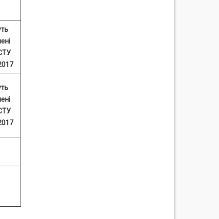
уть
ені
СТУ
2017
уть
ені
СТУ
2017