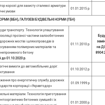
бітор корозії для захисту сталевої арматури.
01.01.2015 р.
ічні умови
ОРМИ (ВБН), ГАЛУЗЕВІ БУДІВЕЛЬНІ НОРМИ (ГБН)
уди транспорту. Технологія улаштування
оізоляції проїзної частини залізобетонних
Буд
дорожніх мостів і шляхопроводів із
замін
01.11.2010 р.
осуванням полімерних матеріалів та
на Д
непроникного бетону
8904:
і до 01.10.2020 р.
огічні вимоги до автомобільних доріг.
01.10.2012 р.
ктування
ження про енергетичну службу дорожніх
01.09.1999 р
одарств корпорації «Укравтодор»
вельні матеріали. Технологія приготування
нтоорганічних бетонних сумішей і їх
01.01.2000 р.