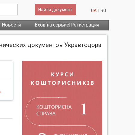
Найти документ
UA
RU
Новости
Вход на сервис|Регистрация
нических документов Укравтодора
>