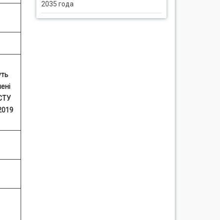
2035 года
уть
ені
СТУ
2019