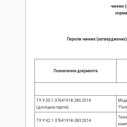
чинних (
норма
Перелік чинних (затверджених)
Позначення документа
ТУ У 20.1-37641918-285:2014
Моди
(дослідна партія)
"Пол
Техн
ТУ У 42.1-37641918-283:2014
комп