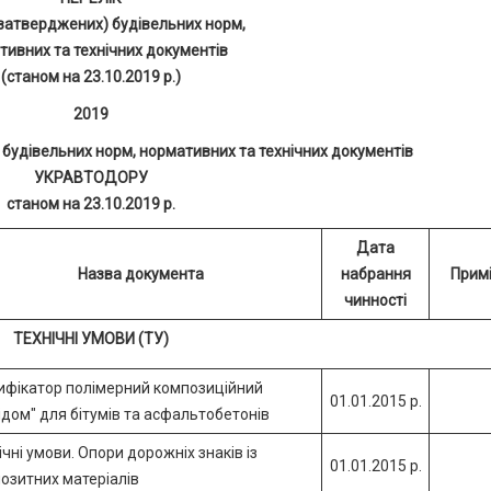
затверджених) будівельних норм,
тивних та технічних документів
(станом на 23.10.2019 р.)
2019
 будівельних норм, нормативних та технічних документів
УКРАВТОДОРУ
станом на 23.10.2019 р.
Дата
Назва документа
набрання
Прим
чинності
ТЕХНІЧНІ УМОВИ (ТУ)
фікатор полімерний композиційний
01.01.2015 р.
ідом" для бітумів та асфальтобетонів
ічні умови. Опори дорожніх знаків із
01.01.2015 р.
озитних матеріалів