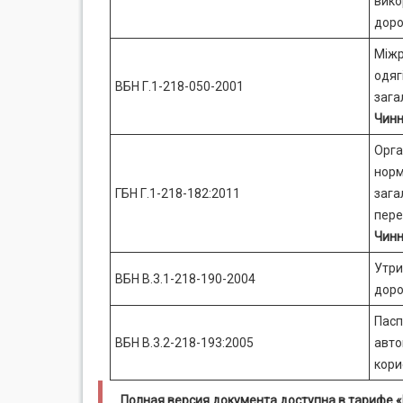
вико
доро
Міжр
одяг
ВБН Г.1-218-050-2001
зага
Чинн
Орга
норм
ГБН Г.1-218-182:2011
зага
пере
Чинн
Утри
ВБН В.3.1-218-190-2004
доро
Пасп
ВБН В.3.2-218-193:2005
авто
кори
Полная версия документа доступна в тарифе