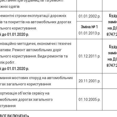
ристання при будівництві та ремонті
жніх одягів
емонтні строки експлуатації дорожніх
Буд
01.01.2002 р.
ів та покриттів на автомобільних дорогах
замін
Зміна № 1
льного користування.
на Д
01.01.2013 р.
і до 01.01.2020 р.
8747:
нізаційно-методичні, економічні і технічні
Буд
ативи. Ремонт автомобільних доріг
замін
льного користування. Види ремонтів та
01.12.2011 р.
на Д
лік робіт.
8747:
і до 01.01.2020 р.
мання мостових споруд на автомобільних
20.11.2001 р.
гах загального користування
ортизація об'єктів сервісу на
мобільних дорогах загального
01.10.2005 р.
стування
 «ВСЕ ВКЛЮЧЕНО».