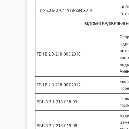
Інгі
ТУ У 23.6-37641918-284:2014
Техн
ВІДОМЧІ БУДІВЕЛЬНІ Н
Спор
гідр
авто
ГБН В.2.3-218-003:2010
заст
водо
Чинн
Екол
ГБН В.2.3-218-007:2012
Прое
Поло
ВБН В.3.1-218-018-99
госп
Буді
цеме
ВБН В.2.7-218-019-98