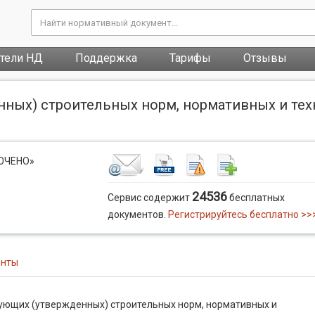
атели НД
Поддержка
Тарифы
Отзывы
ных) строительных норм, нормативных и тех
ЛЮЧЕНО»
24536
Сервис содержит
бесплатных
документов.
Регистрируйтесь бесплатно >>
енты
ующих (утвержденных) строительных норм, нормативных и