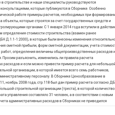
 в строительстве и наши специалисты руководствуются
консультациями, которые публикуются в Сборнике. Особенно
тической работе примеры расчетов, необходимых при формирован
а объекты, которые строятся за счет государственных средств и
ролирующими органами. С 1 января 2014 года вступили в действи
м определения стоимости строительства (взамен ранее
Н Д.1.1-1:2000), в которые были внесены изменения относительн
ния сметной прибыли, форм сметной документации, учета стоимос
 работ, определения величины общепроизводственных расходов 
. Просим разъяснить, изменились ли правила расчета
х расходов и если можно привести пример расчета для небольшо
тельной организации, в которой имеется всего семь работников,
дминистративному персоналу. В Сборнике Ценообразование в
11, ноябрь 2008 года, стр.118 был дан пример расчета согласно Д
 большой строительной организации (треста), в которой количество
ата управления составляло 31 человек, а в соответствии с новым
чета административных расходов в Сборниках не приводился