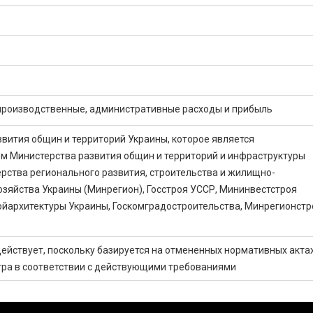
производственные, административные расходы и прибыль
вития общин и территорий Украины, которое является
м Министерства развития общин и территорий и инфраструктуры
рства регионального развития, строительства и жилищно-
зяйства Украины (Минрегион), Госстроя УССР, Мининвестстроя
ойархитектуры Украины, Госкомградостроительства, Минрегионстр
ействует, поскольку базируется на отмененных нормативных актах
тра в соответствии с действующими требованиями