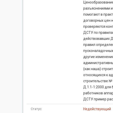
Ценообразование
разъяснениями и 
помогают в прак
договорных цен н
проверяются конт
ДСТУ по правила
действовавших ДБ
правил определе
пусконаладочных
другие изменения
административны
(как наша) строи
относящихся к а
строительстве № 
Д.1.1-1:2000 для
работников аппар
ДСТУ пример рас
Статус:
Недействующий