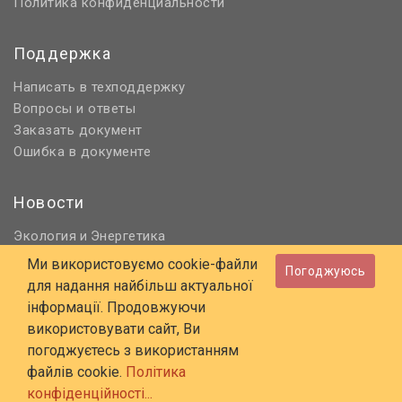
Политика конфиденциальности
Поддержка
Написать в техподдержку
Вопросы и ответы
Заказать документ
Ошибка в документе
Новости
Экология
Энергетика
и
Нормативное регулирование
Ми використовуємо cookie-файли
Погоджуюсь
Строительство и проектирование
для надання найбільш актуальної
Охрана труда и ПБ
інформації. Продовжуючи
використовувати сайт, Ви
© 2006 - 2026 Все права защищены
погоджуєтесь з використанням
E-mail:
online@budstandart.com
файлів cookie.
Політика
UA
RU
конфіденційності...