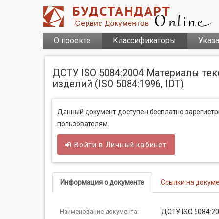
О проекте
Классификаторы
Указ
ДСТУ ISO 5084:2004 Материалы те
изделий (ISO 5084:1996, IDТ)
Данный документ доступен бесплатно зарегист
пользователям.
Войти в
Личный
кабинет
Информация о документе
Ссылки на докум
Наименование документа:
ДСТУ ISO 5084:2