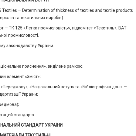
НАЦІОНАЛЬНИЙ ВСТУП
xtiles — Determination of thickness of textiles and textile products
ріалів та текстильних виробів).
рт — ТК 125 «Легка промисловість», підкомітет «Текстиль», ВАТ
ьної промисловості.
ому законодавству України.
аціональне пояснення», виділене рамкою;
ий елемент «Зміст»;
 «Передмову», «Національний вступ» та «Бібліографічні дані» —
артизації України;
редмова);
а «цей стандарт».
ОНАЛЬНИЙ СТАНДАРТ УКРАЇНИ
МАТЕРІАЛИ ТЕКСТИЛЬНІ