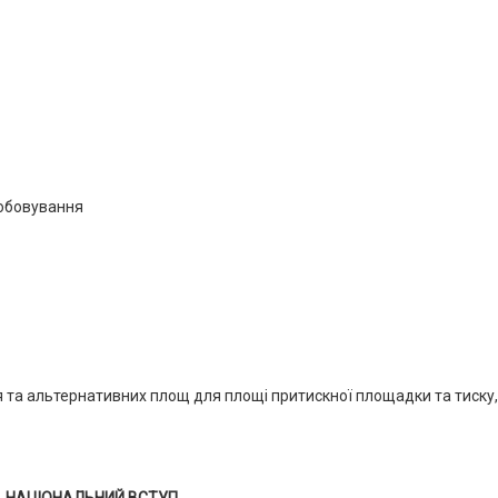
робовування
та альтернативних площ для площі притискної площадки та тиску,