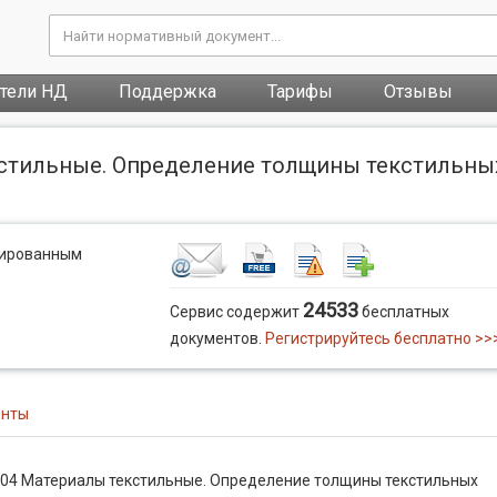
атели НД
Поддержка
Тарифы
Отзывы
кстильные. Определение толщины текстильны
рированным
24533
Сервис содержит
бесплатных
документов.
Регистрируйтесь бесплатно >>
енты
004 Материалы текстильные. Определение толщины текстильных