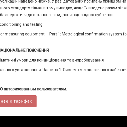
публікацій наведено нижче. У разі датованих посилань пізніші зміни
цього стандарту тільки в тому випадку, якщо їх введено разом зі з
ба звертатися до останнього видання відповідної публікації.
conditioning and testing
or measuring equipment — Part 1: Metrological confirmation system fo
НАЦІОНАЛЬНЕ ПОЯСНЕННЯ
кліматичні умови для кондиціювання та випробовування
вального устатковання. Частина 1. Система метрологічного забезпе
О авторизованным пользователям.
нее о тарифах