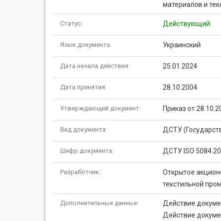
материалов и текс
Статус:
Действующий
Язык документа
Украинский
Дата начала действия:
25.01.2024
Дата принятия:
28.10.2004
Утверждающий документ:
Приказ от 28.10.
Вид документа:
ДСТУ (Государст
Шифр документа:
ДСТУ ISO 5084:2
Разработчик:
Открытое акцион
текстильной про
Дополнительные данные:
Действие докумен
Действие докумен