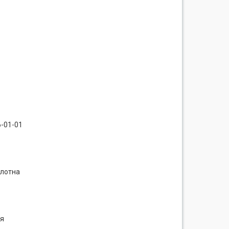
6-01-01
олотна
ня