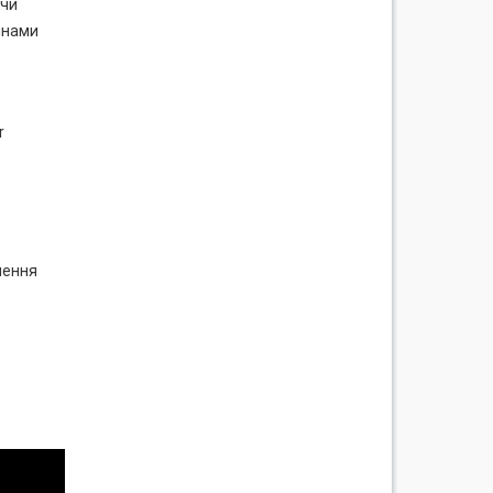
 чи
мінами
r
чення