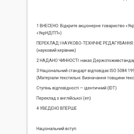
1 ВНЕСЕНО: Відкрите акціонерне товариство «Укр
«УкрНДІТП»)
ПЕРЕКЛАД І НАУКОВО-ТЕХНІЧНЕ РЕДАГУВАННЯ: Л. 
(науковий керівник)
2 НАДАНО ЧИННОСТІ: наказ Держспоживстандарту
3 Національний стандарт відповідає ISO 5084:1996 T
(Матеріали текстильні. Визначання товщини текс
Ступінь відповідності — ідентичний (IDT)
Переклад з англійської (еn)
4 УВЕДЕНО ВПЕРШЕ
Національний вступ