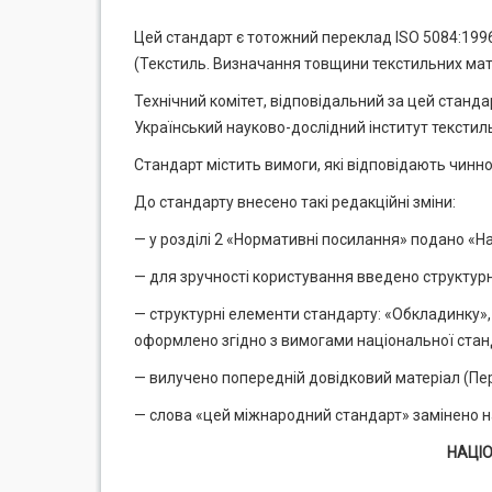
Цей стандарт є тотожний переклад ISO 5084:1996 Te
(Текстиль. Визначання товщини текстильних мате
Технічний комітет, відповідальний за цей станда
Український науково-дослідний інститут текстил
Стандарт містить вимоги, які відповідають чинн
До стандарту внесено такі редакційні зміни:
— у розділі 2 «Нормативні посилання» подано «Н
— для зручності користування введено структурн
— структурні елементи стандарту: «Обкладинку»,
оформлено згідно з вимогами національної станд
— вилучено попередній довідковий матеріал (Пе
— слова «цей міжнародний стандарт» замінено н
НАЦІ