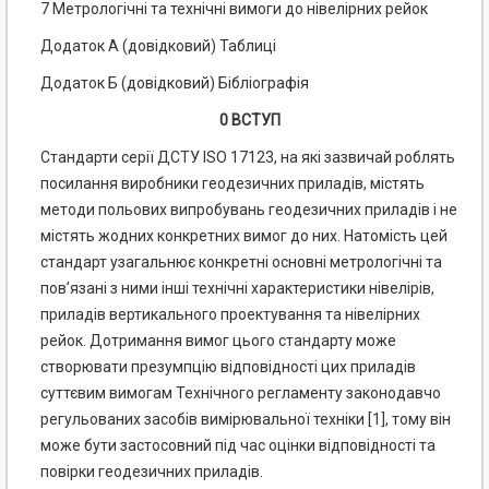
7 Метрологічні та технічні вимоги до нівелірних рейок
Додаток А (довідковий) Таблиці
Додаток Б (довідковий) Бібліографія
0 ВСТУП
Стандарти серії ДСТУ ISO 17123, на які зазвичай роблять
посилання виробники геодезичних приладів, містять
методи польових випробувань геодезичних приладів і не
містять жодних конкретних вимог до них. Натомість цей
стандарт узагальнює конкретні основні метрологічні та
пов’язані з ними інші технічні характеристики нівелірів,
приладів вертикального проектування та нівелірних
рейок. Дотримання вимог цього стандарту може
створювати презумпцію відповідності цих приладів
суттєвим вимогам Технічного регламенту законодавчо
регульованих засобів вимірювальної техніки [1], тому він
може бути застосовний під час оцінки відповідності та
повірки геодезичних приладів.