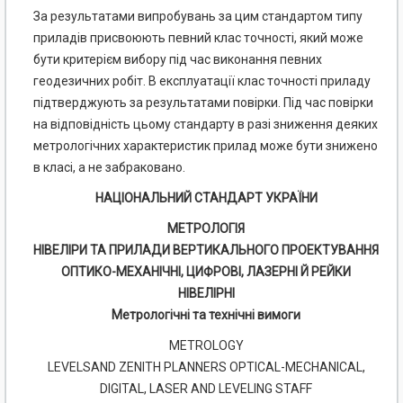
За результатами випробувань за цим стандартом типу
приладів присвоюють певний клас точності, який може
бути критерієм вибору під час виконання певних
геодезичних робіт. В експлуатації клас точності приладу
підтверджують за результатами повірки. Під час повірки
на відповідність цьому стандарту в разі зниження деяких
метрологічних характеристик прилад може бути знижено
в класі, а не забраковано.
НАЦІОНАЛЬНИЙ СТАНДАРТ УКРАЇНИ
МЕТРОЛОГІЯ
НІВЕЛІРИ ТА ПРИЛАДИ ВЕРТИКАЛЬНОГО ПРОЕКТУВАННЯ
ОПТИКО-МЕХАНІЧНІ, ЦИФРОВІ, ЛАЗЕРНІ Й РЕЙКИ
НІВЕЛІРНІ
Метрологічні та технічні вимоги
METROLOGY
LEVELSAND ZENITH PLANNERS OPTICAL-MECHANICAL,
DIGITAL, LASER AND LEVELING STAFF