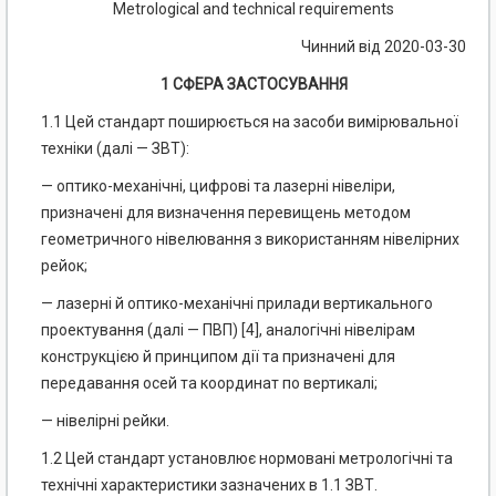
Metrological and technical requirements
Чинний від 2020-03-30
1 СФЕРА ЗАСТОСУВАННЯ
1.1 Цей стандарт поширюється на засоби вимірювальної
техніки (далі — ЗВТ):
— оптико-механічні, цифрові та лазерні нівеліри,
призначені для визначення перевищень методом
геометричного нівелювання з використанням нівелірних
рейок;
— лазерні й оптико-механічні прилади вертикального
проектування (далі — ПВП) [4], аналогічні нівелірам
конструкцією й принципом дії та призначені для
передавання осей та координат по вертикалі;
— нівелірні рейки.
1.2 Цей стандарт установлює нормовані метрологічні та
технічні характеристики зазначених в 1.1 ЗВТ.