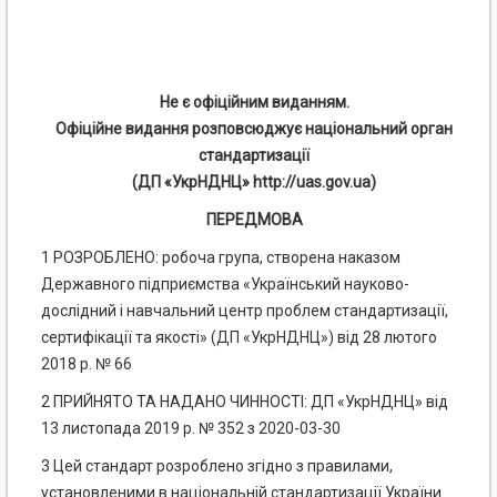
Не є офіційним виданням.
Офіційне видання розповсюджує національний орган
стандартизації
(ДП «УкрНДНЦ» http://uas.gov.ua)
ПЕРЕДМОВА
1 РОЗРОБЛЕНО: робоча група, створена наказом
Державного підприємства «Український науково-
дослідний і навчальний центр проблем стандартизації,
сертифікації та якості» (ДП «УкрНДНЦ») від 28 лютого
2018 р. № 66
2 ПРИЙНЯТО ТА НАДАНО ЧИННОСТІ: ДП «УкрНДНЦ» від
13 листопада 2019 р. № 352 з 2020-03-30
3 Цей стандарт розроблено згідно з правилами,
установленими в національній стандартизації України