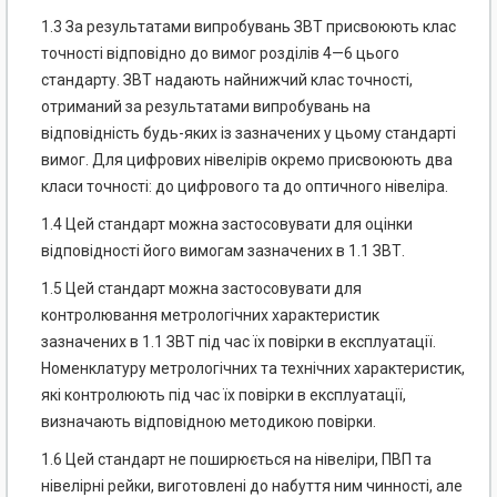
1.3 За результатами випробувань ЗВТ присвоюють клас
точності відповідно до вимог розділів 4—6 цього
стандарту. ЗВТ надають найнижчий клас точності,
отриманий за результатами випробувань на
відповідність будь-яких із зазначених у цьому стандарті
вимог. Для цифрових нівелірів окремо присвоюють два
класи точності: до цифрового та до оптичного нівеліра.
1.4 Цей стандарт можна застосовувати для оцінки
відповідності його вимогам зазначених в 1.1 ЗВТ.
1.5 Цей стандарт можна застосовувати для
контролювання метрологічних характеристик
зазначених в 1.1 ЗВТ під час їх повірки в експлуатації.
Номенклатуру метрологічних та технічних характеристик,
які контролюють під час їх повірки в експлуатації,
визначають відповідною методикою повірки.
1.6 Цей стандарт не поширюється на нівеліри, ПВП та
нівелірні рейки, виготовлені до набуття ним чинності, але