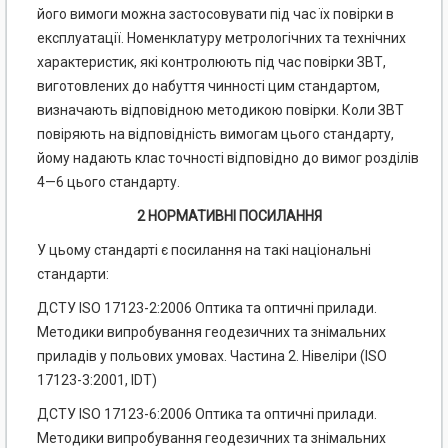
його вимоги можна застосовувати під час їх повірки в
експлуатації. Номенклатуру метрологічних та технічних
характеристик, які контролюють під час повірки ЗВТ,
виготовлених до набуття чинності цим стандартом,
визначають відповідною методикою повірки. Коли ЗВТ
повіряють на відповідність вимогам цього стандарту,
йому надають клас точності відповідно до вимог розділів
4—6 цього стандарту.
2 НОРМАТИВНІ ПОСИЛАННЯ
У цьому стандарті є посилання на такі національні
стандарти:
ДСТУ ISO 17123-2:2006 Оптика та оптичні прилади.
Методики випробування геодезичних та знімальних
приладів у польових умовах. Частина 2. Нівеліри (ISO
17123-3:2001, IDT)
ДСТУ ISO 17123-6:2006 Оптика та оптичні прилади.
Методики випробування геодезичних та знімальних