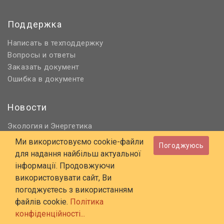
Поддержка
Написать в техподдержку
Вопросы и ответы
Заказать документ
Ошибка в документе
Новости
Экология
Энергетика
и
Нормативное регулирование
Ми використовуємо cookie-файли
Погоджуюсь
Строительство и проектирование
для надання найбільш актуальної
Охрана труда и ПБ
інформації. Продовжуючи
використовувати сайт, Ви
© 2006 - 2026 Все права защищены
погоджуєтесь з використанням
E-mail:
online@budstandart.com
файлів cookie.
Політика
UA
RU
конфіденційності...