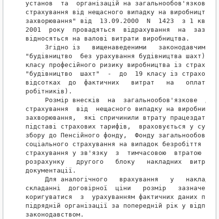
установ  та  організацій на загальнообов'язкове де
страхування від нещасного випадку на виробництві  
захворювання" від  13.09.2000  N  1423  з 1 квітня
2001  року  провадяться  відрахування  на  зазначе
відносяться на валові витрати виробництва.

     Згідно із   вищенаведеними   законодавчими   
"будівництво  без урахування будівництва шахт)" ві
класу професійного ризику виробництва із страховим
"будівництво  шахт"  -  до  19 класу із страховим 
відсотках  до  фактичних   витрат   на   оплату   
робітників).

     Розмір внесків  на  загальнообов'язкове  держ
страхування  від  нещасного випадку на виробництві
захворювання,  які спричинили втрату працездатност
підставі страхових тарифів,  враховується у сукупн
збору до Пенсійного фонду,  Фонду загальнообов'язк
соціального страхування на випадок безробіття та Ф
страхування у зв'язку  з  тимчасовою  втратою  пра
розрахунку   другого   блоку   накладних  витрат  
документації.

     Для аналогічного   врахування   у   накладних
складанні  договірної  ціни   розмір   зазначених 
коригуватися  з  урахуванням фактичних даних про н
підрядній організації за попередній рік у відповід
законодавством.
