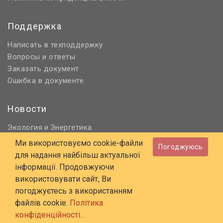
Поддержка
Написать в техподдержку
Вопросы и ответы
Заказать документ
Ошибка в документе
Новости
Экология
Энергетика
и
Нормативное регулирование
Ми використовуємо cookie-файли
Погоджуюсь
Строительство и проектирование
для надання найбільш актуальної
Охрана труда и ПБ
інформації. Продовжуючи
використовувати сайт, Ви
© 2006 - 2026 Все права защищены
погоджуєтесь з використанням
E-mail:
online@budstandart.com
файлів cookie.
Політика
UA
RU
конфіденційності...