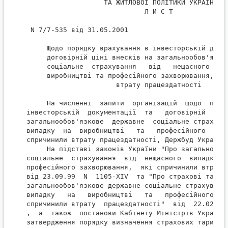
                   ТА ЖИТЛОВОЇ ПОЛІТИКИ УКРАЇНИ

                             Л И С Т

 N 7/7-535 від 31.05.2001

     Щодо порядку врахування в інвесторській докум
     договірній ціні внесків на загальнообов'язков
     соціальне  страхування   від   нещасного   ви
     виробництві та професійного захворювання, які
                      втрату працездатності

     На численні  запити  організацій  щодо  поряд
інвесторській  документації  та   договірній   цін
загальнообов'язкове  державне  соціальне страхуван
випадку  на  виробництві   та   професійного   зах
спричинили втрату працездатності, Держбуд України 
     На підставі законів України "Про загальнообов
соціальне  страхування  від  нещасного  випадку  н
професійного захворювання,  які спричинили втрату 
від 23.09.99  N  1105-XIV  та "Про страхові тарифи
загальнообов'язкове державне соціальне страхування
випадку   на   виробництві   та   професійного  за
спричинили втрату  працездатності"  від  22.02.200
,  а  також  постанови Кабінету Міністрів України 
затвердження порядку визначення страхових тарифів 