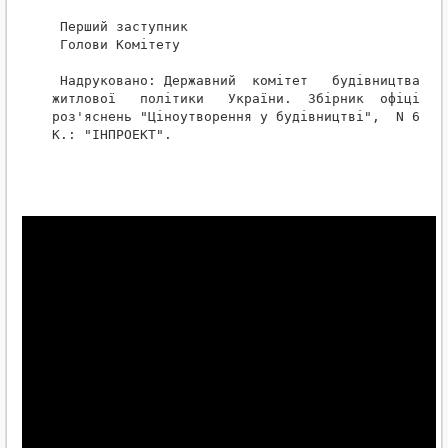
 Перший заступник

 Голови Комітету                                  
 Надруковано: Державний  комітет   будівництва,   
житлової   політики   України.  Збірник  офіційних
роз'яснень "Ціноутворення у будівництві",  N 6,  ч
К.: "ІНПРОЕКТ".
