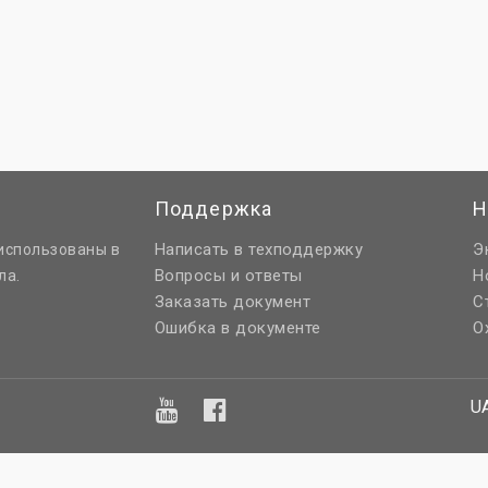
Поддержка
Н
Написать в техподдержку
Э
использованы в
Вопросы и ответы
Н
ла.
Заказать документ
С
Ошибка в документе
О
U