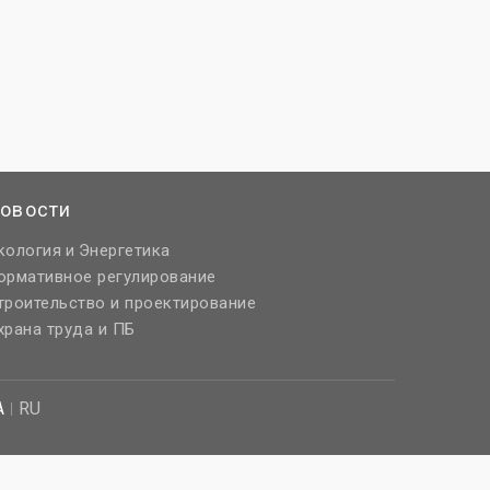
овости
кология
Энергетика
и
ормативное регулирование
троительство и проектирование
храна труда и ПБ
A
RU