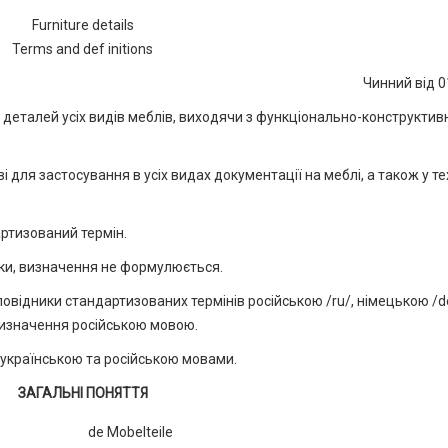
Furniture details
Terms and def initions
Чинний від 0
деталей усіх видів меблів, виходячи з функціонально-конструктив
 для застосування в усіх видах документації на меблі, а також у те
ртизований термін.
наки, визначення не формулюється.
овідники стандартизованих термінів російською /ru/, німецькою /d
визначення російською мовою.
в українською та російською мовами.
ЗАГАЛЬНІ ПОНЯТТЯ
de Mobelteile