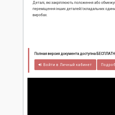
Деталі, які закріплюють положення або обмеж
переміщення інших деталей/складальних один
виробах.
Полная версия документа доступна БЕСПЛАТН
Войти в
Личный
кабинет
Подроб