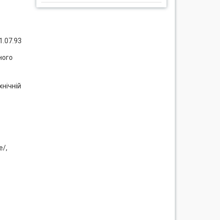
1.07.93
ного
хнічній
e/,