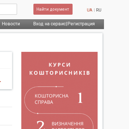
Найти документ
UA
RU
Новости
Вход на сервис|Регистрация
>