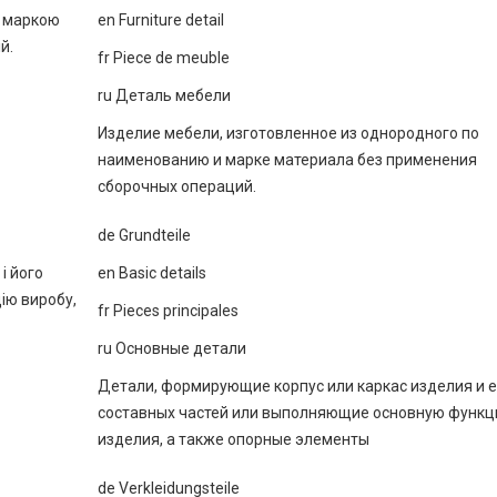
а маркою
еn Furniture detail
й.
fr Piece de meuble
ru Деталь мебели
Изделие мебели, изготовленное из однородного по
наименованию и марке материала без применения
сборочных операций.
de Grundteile
і його
еn Basic details
ію виробу,
fr Pieces principales
ru Основные детали
Детали, формирующие корпус или каркас изделия и е
составных частей или выполняющие основную функ
изделия, а также опорные элементы
de Verkleidungsteile