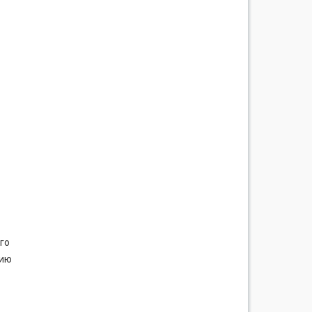
го
цию