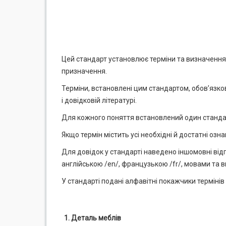
Цей стандарт установлює терміни та визначення 
призначення.
Терміни, встановлені цим стандартом, обов’язкові
і довідковій літературі.
Для кожного поняття встановлений один станда
Якщо термін містить усі необхідні й достатні оз
Для довідок у стандарті наведено іншомовні відп
англійською /en/, французькою /fr/, мовами та 
У стандарті подані алфавітні покажчики терміні
1. Деталь меблів