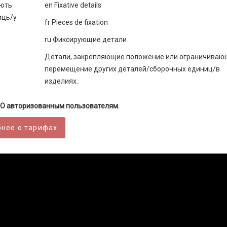
ують
еn Fiхаtive details
иць/у
fr Pieces de fixation
ru Фиксирующие детали
Детали, закрепляющие положение или ограничиваю
перемещение других деталей/сборочных единиц/в
изделиях.
О авторизованным пользователям.
нее о тарифах