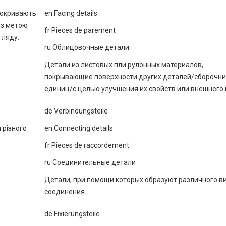
 покривають
еn Facing details
із метою
fr Pieces de parement
гляду.
ru Облицовочные детали
Детали из листовых пли рулонных материалов,
покрывающие поверхности других деталей/сборочни
единиц/с целью улучшения их свойств или внешнего 
de Verbindungsteile
 різного
еn Connecting details
fr Pieces de raccordement
ru Соединительные детали
Детали, при помощи которых образуют различного в
соединения.
de Fixierungsteile