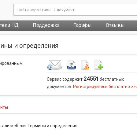
атели НД
Поддержка
Тарифы
Отзывы
мины и определения
рированным
24551
Сервис содержит
бесплатных
документов.
Регистрируйтесь бесплатно >>
енты
тали мебели. Термины и определения