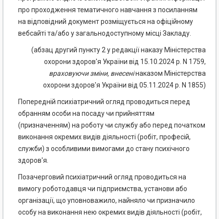
про проходження тематичного навчання з посиланням
на відповідний документ розміщується на офіційному
вебсайті та/або у загальнодоступному місці Закладу.
(абзац другий пункту 2 у редакції наказу Міністерства
охорони здоров'я України від 15.10.2024 р. N 1759,
враховуючи
зміни
,
внесені
наказом Міністерства
охорони здоров'я України від 05.11.2024 р. N 1855)
Попередній психіатричний огляд проводиться перед
обранням особи на посаду чи прийняттям
(призначенням) на роботу чи службу або перед початком
виконання окремих видів діяльності (робіт, професій,
служби) з особливими вимогами до стану психічного
здоров'я.
Позачерговий психіатричний огляд проводиться на
вимогу роботодавця чи підприємства, установи або
організації, що уповноважило, найняло чи призначило
особу на виконання нею окремих видів діяльності (робіт,