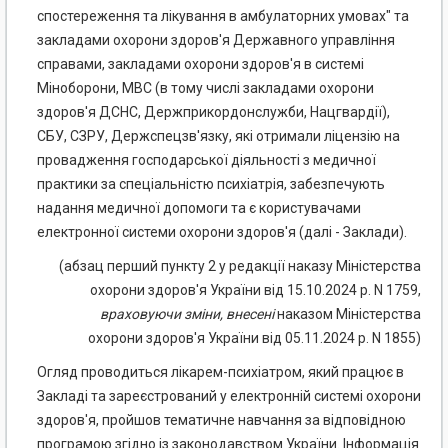
спостереження та лікування в амбулаторних умовах" та
закладами охорони здоров'я Державного управління
справами, закладами охорони здоров'я в системі
Міноборони, МВС (в тому числі закладами охорони
здоров'я ДСНС, Держприкордонслужби, Нацгвардії),
СБУ, СЗРУ, Держспецзв'язку, які отримали ліцензію на
провадження господарської діяльності з медичної
практики за спеціальністю психіатрія, забезпечують
надання медичної допомоги та є користувачами
електронної системи охорони здоров'я (далі - Заклади).
(абзац перший пункту 2 у редакції наказу Міністерства
охорони здоров'я України від 15.10.2024 р. N 1759,
враховуючи
зміни
,
внесені
наказом Міністерства
охорони здоров'я України від 05.11.2024 р. N 1855)
Огляд проводиться лікарем-психіатром, який працює в
Закладі та зареєстрований у електронній системі охорони
здоров'я, пройшов тематичне навчання за відповідною
програмою згідно із законодавством України. Інформація