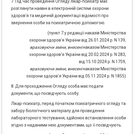
7. Під час проведення Огляду лікар-психіатр має
розглянути наявні в електронній системі охорони
здоров'я та медичній документації відомості про
звернення особи за психіатричною допомогою.
(пункт 7 у редакції наказів Міністерства
охорони здоров'я України від 26.01.2024 р. N 139,
враховуючи
зміни
,
внесені
наказом Міністерства
охорони здоров'я України від 20.02.2024 р. N 283,
від 15.10.2024 р. N 1759,
враховуючи
зміни
,
внесені
наказом Міністерства
охорони здоров'я України від 05.11.2024 р. N 1855)
8. Для проходження Огляду особа має подати
документи, що посвідчують особу.
Лікар-психіатр, перед початком психіатричного огляду та
забору біологічного матеріалу для проведення
лабораторного тестування, здійснює встановлення особи
згідно з наданими нею документами, що її посвідчують.