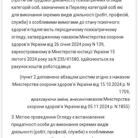
(протягом трудової діяльності) психіатричних оглядів
категорій осіб, зазначених в Переліку категорій осіб які
для виконання окремих видів діяльності (робіт, професій,
служби) з особливими вимогами до стану психічного
здоров'я підлягають періодичному психіатричному
огляду, затвердженому наказом Міністерства охорони
здоров'я України від 26 січня 2024 року N 139,
зареєстрованому в Міністерстві юстиції України 15
лютого 2024 року за N 235/41580, здійснюється за
рахунок коштів роботодавця.
(пункт 2 доповнено абзацом шостим згідно з наказом
Міністерства охорони здоров'я України від 15.10.2024 р. N
1759,
враховуючи
зміни
,
внесені
наказом Міністерства
охорони здоров'я України від 05.11.2024 р. N 1855)
3. Метою проведення Огляду є встановлення
придатності особи до виконання окремих видів
діяльності (робіт, професій, служби) з особливими