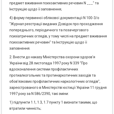
предмет вживання психоактивних речовин N ___" та
Інструкцію щодо її заповнення;
4) форму первинної облікової документації N 100-3/о
"Журнал реєстрації виданих Довідок про проходження
попереднього, періодичного та позачергового
психіатричних оглядів, у тому числі на предмет вживання
психоактивних речовин" та Інструкцію щодо її
заповнення.
2. Внести до наказу Міністерства охорони здоров'я
України від 28 листопада 1997 року N 339 "Про
вдосконалення системи профілактичних
протиалкогольних та протинаркотичних заходів та
обов'язкових профілактичних наркологічних оглядів",
зареєстрованого в Міністерстві юстиції України 11 грудня
1997 року за N 586/2390, такі зміни:
1) підпункти 1.1, 1.3, 1.7 пункту 1 визнати такими, що
втратили чинність;