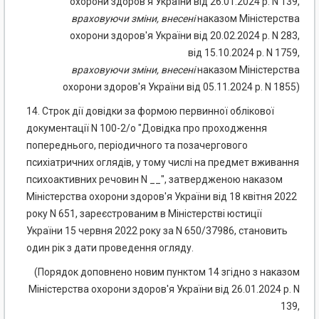
охорони здоров'я України від 26.01.2024 р. N 139,
враховуючи
зміни
,
внесені
наказом Міністерства
охорони здоров'я України від 20.02.2024 р. N 283,
від 15.10.2024 р. N 1759,
враховуючи
зміни
,
внесені
наказом Міністерства
охорони здоров'я України від 05.11.2024 р. N 1855)
14. Строк дії довідки за формою первинної облікової
документації N 100-2/о "Довідка про проходження
попереднього, періодичного та позачергового
психіатричних оглядів, у тому числі на предмет вживання
психоактивних речовин N __", затвердженою наказом
Міністерства охорони здоров'я України від 18 квітня 2022
року N 651, зареєстрованим в Міністерстві юстиції
України 15 червня 2022 року за N 650/37986, становить
один рік з дати проведення огляду.
(Порядок доповнено новим пунктом 14 згідно з наказом
Міністерства охорони здоров'я України від 26.01.2024 р. N
139,