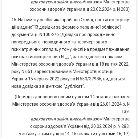
враховуючи
зміни
,
внесені
наказом Міністерства
охорони здоров'я України від 20.02.2024 р. N 283)
15. На вимогу особи, яка пройшла Огляд, протягом строку
дії виданої їй довідки за формою первинної облікової
документації N 100-2/о "Довідка про проходження
попереднього, періодичного та позачергового
психіатричних оглядів, у тому числі на предмет вживання
психоактивних речовин N __", затвердженою наказом
Міністерства охорони здоров'я України від 18 квітня 2022
року N 651, зареєстрованим в Міністерстві юстиції
України 15 червня 2022 року за N 650/37986, видається
нова довідка з відміткою "дублікат".
(Порядок доповнено новим пунктом 14 згідно з наказом
Міністерства охорони здоров'я України від 26.01.2024 р. N
139,
враховуючи
зміни
,
внесені
наказом Міністерства
охорони здоров'я України від 20.02.2024 р. N 283,
у зв'язку з цим пункти 14, 15 вважати пунктами 16, 17)