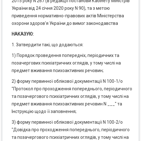
2015 року N 267 (в редакції постанови Кабінету Міністрів
України від 24 січня 2020 року N 90), та з метою
приведення нормативно-правових актів Міністерства
охорони здоров'я України до вимог законодавства
НАКАЗУЮ
:
1. Затвердити такі, що додаються:
1) Порядок проведення попередніх, періодичних та
позачергових психіатричних оглядів, у тому числі на
предмет вживання психоактивних речовин;
2) форму первинної облікової документації N 100-1/о
"Протокол про проходження попереднього, періодичного
та позачергового психіатричних оглядів, у тому числі на
предмет вживання психоактивних речовин N ___" та
Інструкцію щодо її заповнення;
3) форму первинної облікової документації N 100-2/о
"Довідка про проходження попереднього, періодичного
та позачергового психіатричних оглядів, у тому числі на