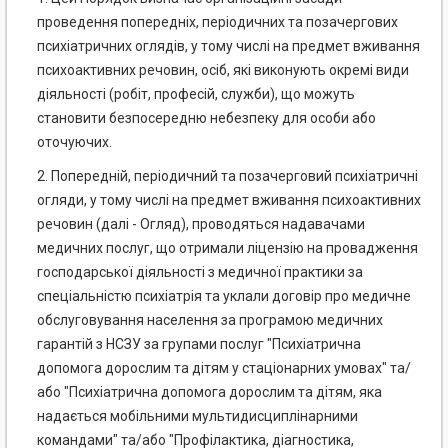
проведення попередніх, періодичних та позачергових
психіатричних оглядів, у тому числі на предмет вживання
психоактивних речовин, осіб, які виконують окремі види
діяльності (робіт, професій, служби), що можуть
становити безпосередню небезпеку для особи або
оточуючих.
2. Попередній, періодичний та позачерговий психіатричні
огляди, у тому числі на предмет вживання психоактивних
речовин (далі - Огляд), проводяться надавачами
медичних послуг, що отримали ліцензію на провадження
господарської діяльності з медичної практики за
спеціальністю психіатрія та уклали договір про медичне
обслуговування населення за програмою медичних
гарантій з НСЗУ за групами послуг "Психіатрична
допомога дорослим та дітям у стаціонарних умовах" та/
або "Психіатрична допомога дорослим та дітям, яка
надається мобільними мультидисциплінарними
командами" та/або "Профілактика, діагностика,