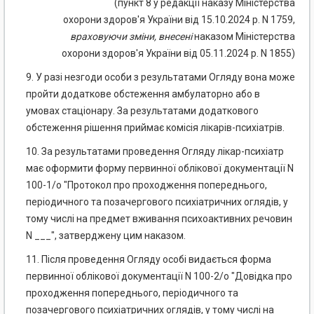
(пункт 8 у редакції наказу Міністерства
охорони здоров'я України від 15.10.2024 р. N 1759,
враховуючи
зміни
,
внесені
наказом Міністерства
охорони здоров'я України від 05.11.2024 р. N 1855)
9. У разі незгоди особи з результатами Огляду вона може
пройти додаткове обстеження амбулаторно або в
умовах стаціонару. За результатами додаткового
обстеження рішення приймає комісія лікарів-психіатрів.
10. За результатами проведення Огляду лікар-психіатр
має оформити форму первинної облікової документації N
100-1/о "Протокол про проходження попереднього,
періодичного та позачергового психіатричних оглядів, у
тому числі на предмет вживання психоактивних речовин
N ___", затверджену цим наказом.
11. Після проведення Огляду особі видається форма
первинної облікової документації N 100-2/о "Довідка про
проходження попереднього, періодичного та
позачергового психіатричних оглядів, у тому числі на