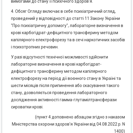
вимогами до стану її психічного здоров'я.
4. Обсяг Огляду включає в себе психіатричний огляд,
проведений у відповідності до статті 11 Закону України
"Про психіатричну допомогу", лабораторне визначення в
крові карбогідрат-дефіцитного трансферину методом
капілярного електрофорезу та в сечі наркотичних засобів
і психотропних речовин.
У разі відсутності технічної можливості здійснити
лабораторне визначення в крові карбогідрат-
дефіцитного трансферину методом капілярного
електрофорезу на період дії воєнного стану в Україні та
шести місяців після припинення або скасування такого
стану, дозволяється проведення лабораторного
дослідження активності гамма-глутамілтрансферази
сироватки крові.
(пункт 4 доповнено абзацом згідно з наказом
Міністерства охорони здоров'я України від 04.08.2022 р. N
1400)