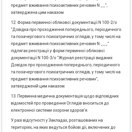
предмет вживання психоактивних речовин N __",
затверджена цим наказом.
12. Форма первинної облікової документації N 100-2/о
"Довідка про проходження попереднього, періодичного
та позачергового психіатричних оглядів, у тому числі на
предмет вживання психоактивних речовин N ___"
підлягає реєстрації у формі первинної облікової
документації N 100-3/о "Журнал реєстрації виданих
Довідок про проходження попереднього, періодичного
та позачергового психіатричних оглядів, у тому числі на
предмет вживання психоактивних речовин",
затвердженій цим наказом.
13. Первинна медична документація щодо відповідних
відомостей про проведення Оглядів вноситься до
електронної системи охорони здоров'я.
У разі відсутності у Закладах, розташованих на
територіях, на яких ведуться бойові дії, включених до