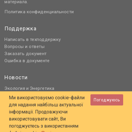
материала.
Политика конфиденциальности
Поддержка
Написать в техподдержку
Вопросы и ответы
Заказать документ
Ошибка в документе
Новости
Экология
Энергетика
и
Нормативное регулирование
Ми використовуємо cookie-файли
Погоджуюсь
Строительство и проектирование
для надання найбільш актуальної
Охрана труда и ПБ
інформації. Продовжуючи
використовувати сайт, Ви
© 2006 - 2026 Все права защищены
погоджуєтесь з використанням
E-mail:
online@budstandart.com