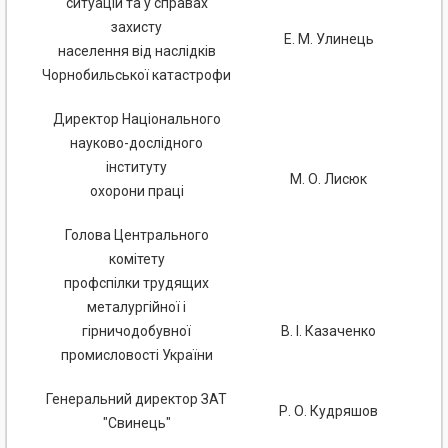
ситуацій та у справах
захисту
Е. М. Улинець
населення від наслідків
Чорнобильської катастрофи
Директор Національного
науково-дослідного
інституту
М. О. Лисюк
охорони праці
Голова Центрального
комітету
профспілки трудящих
металургійної і
гірничодобувної
В. І. Казаченко
промисловості України
Генеральний директор ЗАТ
Р. О. Кудряшов
"Свинець"