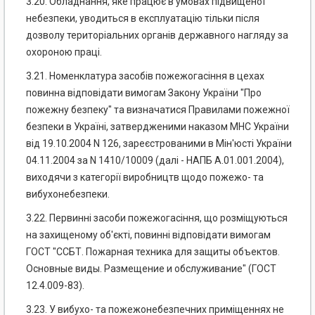
3.20. Обладнання, яке працює в умовах підвищеної
небезпеки, уводиться в експлуатацію тільки після
дозволу територіальних органів державного нагляду за
охороною праці.
3.21. Номенклатура засобів пожежогасіння в цехах
повинна відповідати вимогам Закону України "Про
пожежну безпеку" та визначатися Правилами пожежної
безпеки в Україні, затвердженими наказом МНС України
від 19.10.2004 N 126, зареєстрованими в Мін'юсті України
04.11.2004 за N 1410/10009 (далі - НАПБ А.01.001.2004),
виходячи з категорії виробництв щодо пожежо- та
вибухонебезпеки.
3.22. Первинні засоби пожежогасіння, що розміщуються
на захищеному об'єкті, повинні відповідати вимогам
ГОСТ "ССБТ. Пожарная техника для защиты объектов.
Основные виды. Размещение и обслуживание" (ГОСТ
12.4.009-83).
3.23. У вибухо- та пожежонебезпечних приміщеннях не