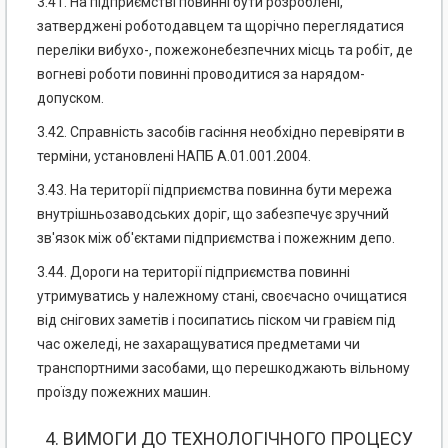
3.41. На підприємстві повинні бути розроблені,
затверджені роботодавцем та щорічно переглядатися
переліки вибухо-, пожежонебезпечних місць та робіт, де
вогневі роботи повинні проводитися за нарядом-
допуском.
3.42. Справність засобів гасіння необхідно перевіряти в
терміни, установлені НАПБ А.01.001.2004.
3.43. На території підприємства повинна бути мережа
внутрішньозаводських доріг, що забезпечує зручний
зв'язок між об'єктами підприємства і пожежним депо.
3.44. Дороги на території підприємства повинні
утримуватись у належному стані, своєчасно очищатися
від снігових заметів і посипатись піском чи гравієм під
час ожеледі, не захаращуватися предметами чи
транспортними засобами, що перешкоджають вільному
проїзду пожежних машин.
4. ВИМОГИ ДО ТЕХНОЛОГІЧНОГО ПРОЦЕСУ