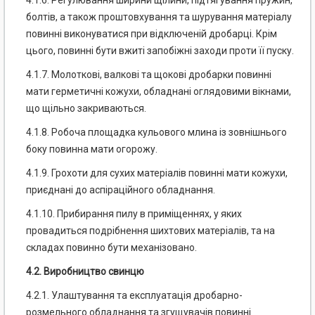
4.1.6. Регулювання ширини щілини, підтягування пружин,
болтів, а також проштовхування та шурування матеріалу
повинні виконуватися при відключеній дробарці. Крім
цього, повинні бути вжиті запобіжні заходи проти її пуску.
4.1.7. Молоткові, валкові та щокові дробарки повинні
мати герметичні кожухи, обладнані оглядовими вікнами,
що щільно закриваються.
4.1.8. Робоча площадка кульового млина із зовнішнього
боку повинна мати огорожу.
4.1.9. Грохоти для сухих матеріалів повинні мати кожухи,
приєднані до аспіраційного обладнання.
4.1.10. Прибирання пилу в приміщеннях, у яких
провадиться подрібнення шихтових матеріалів, та на
складах повинно бути механізовано.
4.2. Виробництво свинцю
4.2.1. Улаштування та експлуатація дробарно-
розмельного обладнання та згущувачів повинні