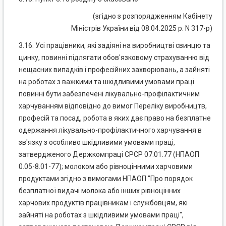
(згідно з розпорядженням Кабінету
Міністрів України від 08.04.2025 р. N 317-р)
3.16. Усі працівники, які задіяні на виробництві свинцю та
цинку, повинні підлягати обов'язковому страхуванню від
нещасних випадків і професійних захворювань, а зайняті
на роботах з важкими та шкідливими умовами праці
повинні бути забезпечені лікувально-профілактичним
харчуванням відповідно до вимог Переліку виробництв,
професій та посад, робота в яких дає право на безплатне
одержання лікувально-профілактичного харчування в
зв'язку з особливо шкідливими умовами праці,
затвердженого Держкомпраці СРСР 07.01.77 (НПАОП
0.05-8.01-77); молоком або рівноцінними харчовими
продуктами згідно з вимогами НПАОП "Про порядок
безплатної видачі молока або інших рівноцінних
харчових продуктів працівникам і службовцям, які
зайняті на роботах з шкідливими умовами праці",