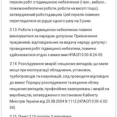
перелік робіт з підвищеною небезпекою (газо-, вибухо-,
пожежонебезпечні роботи, роботи на висоті тощо),
затверджений роботодавцем. Цей перелік повинен
переглядатися не рідше одного разу на 3 роки.
3.13. Роботи з підвищеною небезпекою повинні
виконуватися за нарядом-допуском. Призначення
працівників, відповідальних за видачу наряду-допуску і
проведення робіт підвищеної небезпеки, повинно
здійснюватися згідно з вимогами НПАОП 0.00-8.24-05.
3.14. Розслідування аварій і нещасних випадків, що мали
місце при експлуатації обладнання, установок,
трубопроводів та комунікацій, слід проводити відповідно
до вимог Порядку розслідування та ведення обліку
нещасних випадків, професійних захворювань і аварій на
виробництві, затвердженого постановою Кабінету
Міністрів України від 25.08.2004 N 1112 (НПАОП 0.00-6.02-
04).
3.15. Пункт 3.15 розділу 3 скасовано