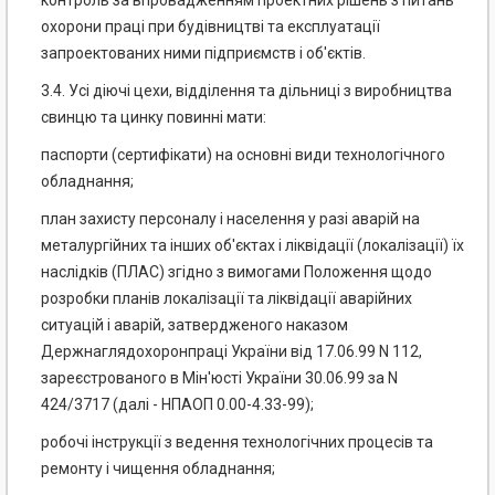
контроль за впровадженням проектних рішень з питань
охорони праці при будівництві та експлуатації
запроектованих ними підприємств і об'єктів.
3.4. Усі діючі цехи, відділення та дільниці з виробництва
свинцю та цинку повинні мати:
паспорти (сертифікати) на основні види технологічного
обладнання;
план захисту персоналу і населення у разі аварій на
металургійних та інших об'єктах і ліквідації (локалізації) їх
наслідків (ПЛАС) згідно з вимогами Положення щодо
розробки планів локалізації та ліквідації аварійних
ситуацій і аварій, затвердженого наказом
Держнаглядохоронпраці України від 17.06.99 N 112,
зареєстрованого в Мін'юсті України 30.06.99 за N
424/3717 (далі - НПАОП 0.00-4.33-99);
робочі інструкції з ведення технологічних процесів та
ремонту і чищення обладнання;