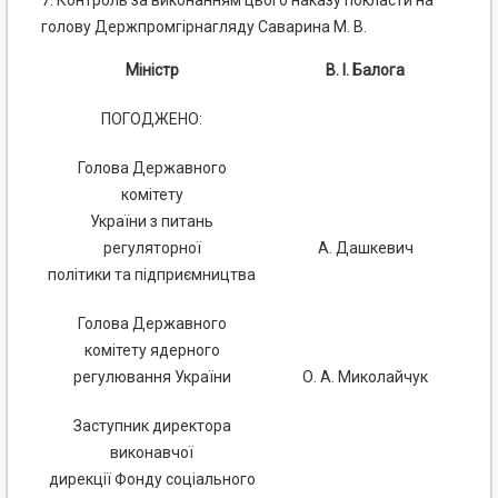
7. Контроль за виконанням цього наказу покласти на
голову Держпромгірнагляду Саварина М. В.
Міністр
В. І. Балога
ПОГОДЖЕНО:
Голова Державного
комітету
України з питань
регуляторної
А. Дашкевич
політики та підприємництва
Голова Державного
комітету ядерного
регулювання України
О. А. Миколайчук
Заступник директора
виконавчої
дирекції Фонду соціального