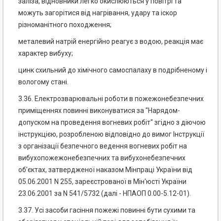
заліза, відновники легко окислюються у повітрі та
можуть загорітися від нагрівання, удару та іскор
різноманітного походження;
металевий натрій енергійно реагує з водою, реакція має
характер вибуху;
цинк схильний до хімічного самоспалаху в подрібненому і
вологому стані.
3.36. Електрозварювальні роботи в пожежонебезпечних
приміщеннях повинні виконуватися за "Нарядом-
допуском на проведення вогневих робіт" згідно з діючою
інструкцією, розробленою відповідно до вимог Інструкції
з організації безпечного ведення вогневих робіт на
вибухопожежонебезпечних та вибухонебезпечних
об'єктах, затвердженої наказом Мінпраці України від
05.06.2001 N 255, зареєстрованої в Мін'юсті України
23.06.2001 за N 541/5732 (далі - НПАОП 0.00-5.12-01).
3.37. Усі засоби гасіння пожежі повинні бути сухими та