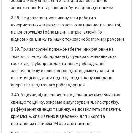
зберігатися у спеціальній тарі для запобігання їх
зволоженню. На тарі повинні бути відповідні написи.
3.38. Не дозволяється виконувати роботи з
використанням відкритого вогню за наявності в повітрі,
на конструкціях і обладнанні натрію, алюмінію,
відновника, цинку та інших пожежонебезпечних речовин.
3.39. При загорянні пожежонебезпечних речовин на
технологічному обладнанні (у бункерах, живильниках,
грохотах, трубопроводах та іншому обладнанні),
загорянні пилу в повітропроводах відсмоктувальної
вентиляції слід діяти відповідно до плану ліквідації
аварії, затвердженого роботодавцем.
3.40. У цехах, відділеннях та на дільницях виробництва
свинцю та цинку, зокрема вилуговування, електролізу,
рафінування свинцю та цинку, не дозволяється палити,
крім місць, спеціально відведених для цього та
позначених написом "Місце для паління".