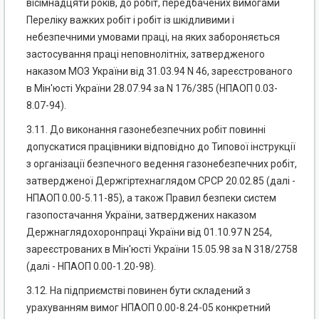
вісімнадцяти років, до робіт, передбачених вимогами
Переліку важких робіт і робіт із шкідливими і
небезпечними умовами праці, на яких забороняється
застосування праці неповнолітніх, затвердженого
наказом МОЗ України від 31.03.94 N 46, зареєстрованого
в Мін'юсті України 28.07.94 за N 176/385 (НПАОП 0.03-
8.07-94).
3.11. До виконання газонебезпечних робіт повинні
допускатися працівники відповідно до Типової інструкції
з організації безпечного ведення газонебезпечних робіт,
затвердженої Держгіртехнаглядом СРСР 20.02.85 (далі -
НПАОП 0.00-5.11-85), а також Правил безпеки систем
газопостачання України, затверджених наказом
Держнаглядохоронпраці України від 01.10.97 N 254,
зареєстрованих в Мін'юсті України 15.05.98 за N 318/2758
(далі - НПАОП 0.00-1.20-98).
3.12. На підприємстві повинен бути складений з
урахуванням вимог НПАОП 0.00-8.24-05 конкретний