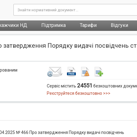
кажчики НД
Підтримка
Тарифи
Відгуки
ро затвердження Порядку видачі посвідчень с
трованим
24551
Сервіс містить
безкоштовних докуме
Реєструйтеся безкоштовно >>>
.04.2025 № 466 Про затвердження Порядку видачі посвідчень