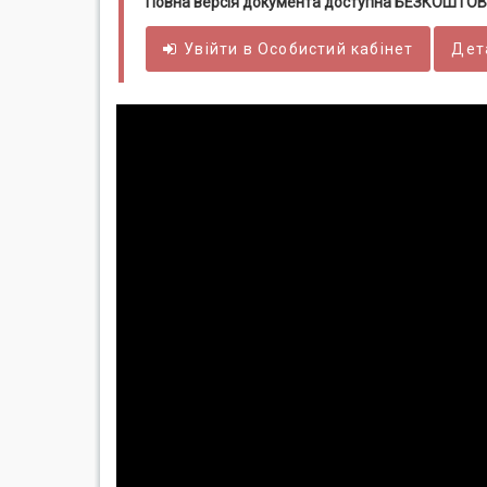
Повна версія документа доступна БЕЗКОШТОВ
Увійти в
Особистий
кабінет
Дет