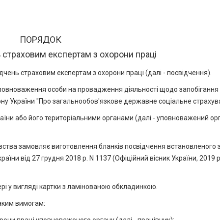
ПОРЯДОК
 страховим експертам з охорони праці
дчень страховим експертам з охорони праці (далі - посвідчення).
 повноваження особи на провадження діяльності щодо запобігання
ону України "Про загальнообов'язкове державне соціальне страхув
аїни або його територіальними органами (далі - уповноважений орг
вства замовляє виготовлення бланків посвідчення встановленого з
їни від 27 грудня 2018 р. N 1137 (Офіційний вісник України, 2019 р.,
рі у вигляді картки з ламінованою обкладинкою.
таким вимогам: