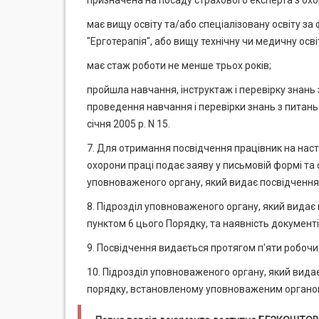
призначена на посаду страхового експерта з охо
має вищу освіту та/або спеціалізовану освіту за
"Ерготерапія", або вищу технічну чи медичну осві
має стаж роботи не менше трьох років;
пройшла навчання, інструктаж і перевірку знань
проведення навчання і перевірки знань з питан
січня 2005 р. N 15.
7. Для отримання посвідчення працівник на наст
охорони праці подає заяву у письмовій формі та 
уповноваженого органу, який видає посвідчення
8. Підрозділ уповноваженого органу, який видає
пунктом 6 цього Порядку, та наявність документ
9. Посвідчення видається протягом п'яти робочих
10. Підрозділ уповноваженого органу, який вида
порядку, встановленому уповноваженим органо