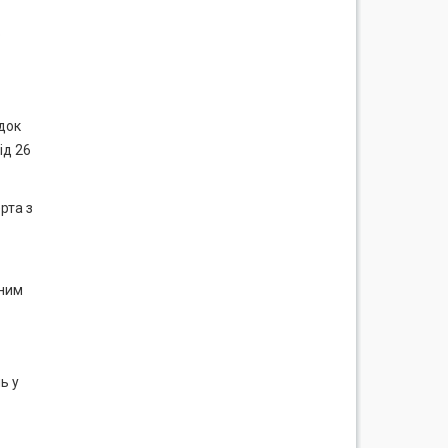
ю
док
ід 26
рта з
еним
ь у