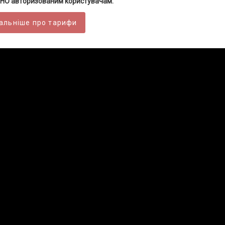
НО авторизованим користувачам.
альніше про тарифи