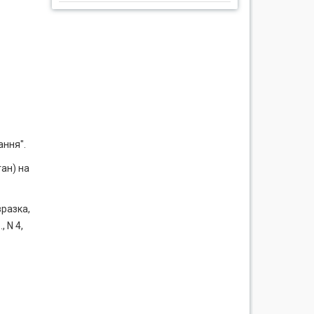
ання".
ан) на
разка,
 N 4,