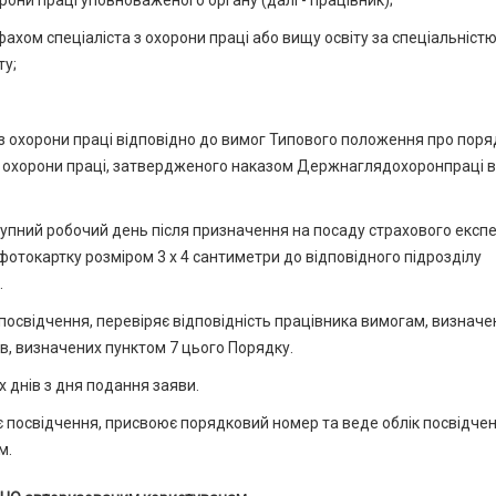
рони праці уповноваженого органу (далі - працівник);
 фахом спеціаліста з охорони праці або вищу освіту за спеціальніст
ту;
 з охорони праці відповідно до вимог Типового положення про поря
ь охорони праці, затвердженого наказом Держнаглядохоронпраці в
упний робочий день після призначення на посаду страхового експе
фотокартку розміром 3 х 4 сантиметри до відповідного підрозділу
.
 посвідчення, перевіряє відповідність працівника вимогам, визнач
ів, визначених пунктом 7 цього Порядку.
 днів з дня подання заяви.
є посвідчення, присвоює порядковий номер та веде облік посвідчен
м.