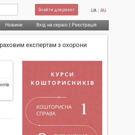
Знайти документ
UA
RU
Новини
Вхід на сервіс | Реєстрація
траховим експертам з охорони
нтів.