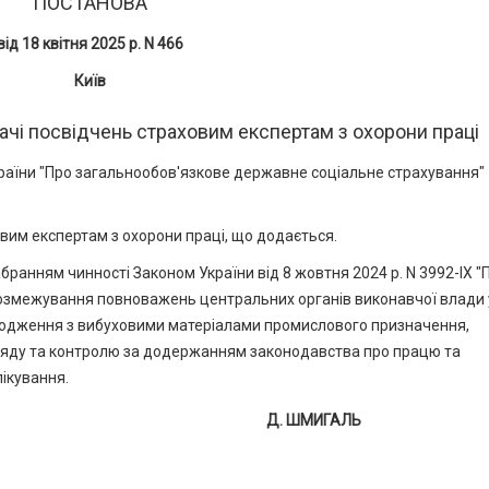
ПОСТАНОВА
від 18 квітня 2025 р. N 466
Київ
чі посвідчень страховим експертам з охорони праці
України "Про загальнообов'язкове державне соціальне страхування"
вим експертам з охорони праці, що додається.
бранням чинності Законом України від 8 жовтня 2024 р. N 3992-IX "
розмежування повноважень центральних органів виконавчої влади 
оводження з вибуховими матеріалами промислового призначення,
ляду та контролю за додержанням законодавства про працю та
лікування.
Д. ШМИГАЛЬ