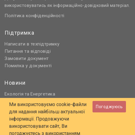
використовуватись як інформаційно-довідковий матеріал.
Політика конфіденційності
Підтримка
Написати в техпідтримку
Питання та відповіді
Замовити документ
Помилка у документі
Новини
Екологія
Енергетика
та
Нормативне регулювання
Ми використовуємо cookie-файли
Погоджуюсь
Будівництво та проєктування
для надання найбільш актуальної
Охорона праці та ПБ
інформації. Продовжуючи
використовувати сайт, Ви
© 2006 - 2026 Всі права захищені
погоджуєтесь з використанням