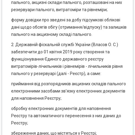
пального, акцизні склади пального, розташовані на них
резервуари пального, витратоміри та рівнеміри;
форму довідки про зведені за добу підсумкові облікові
дані щодо обсягів обігу (отримання/відпуску) та залишків
пального на акцизному складі пального.
2. Державній фіскальній службі України (Власов О. С.)
забезпечити до 01 квітня 2019 року створення та
функціонування Єдиного державного реєстру
витратомірів-лічильників і рівнемірів - лічильників рівня
пального у резервуарі (далі - Реєстр), а саме:
приймання від розпорядників акцизних складів пального
електронними засобами зв'язку електронних документів
для наповнення Реєстру;
обробку електронних документів для наповнення
Реєстру та автоматичного перенесення з них даних до
Реєстру;
збереження даних, що містяться у Реєстрі;