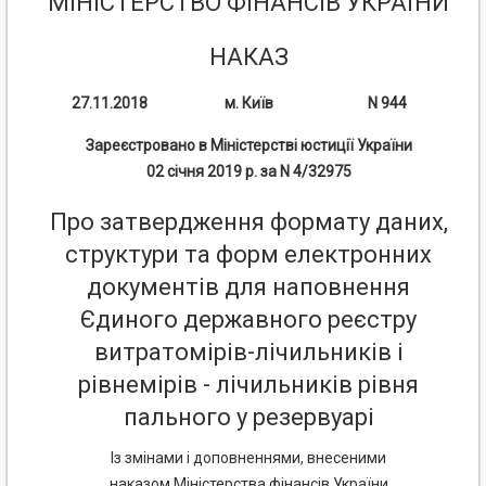
МІНІСТЕРСТВО ФІНАНСІВ УКРАЇНИ
НАКАЗ
27.11.2018
м. Київ
N 944
Зареєстровано в Міністерстві юстиції України
02 січня 2019 р. за N 4/32975
Про затвердження формату даних,
структури та форм електронних
документів для наповнення
Єдиного державного реєстру
витратомірів-лічильників і
рівнемірів - лічильників рівня
пального у резервуарі
Із змінами і доповненнями, внесеними
наказом Міністерства фінансів України