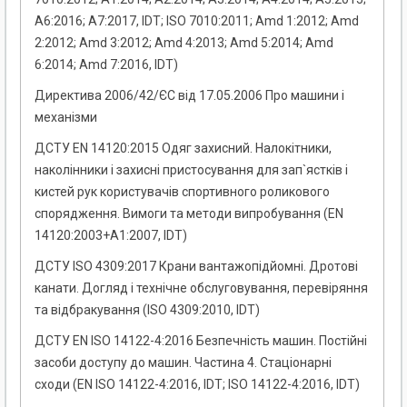
А6:2016; А7:2017, IDT; ISO 7010:2011; Аmd 1:2012; Аmd
2:2012; Аmd 3:2012; Аmd 4:2013; Аmd 5:2014; Аmd
6:2014; Аmd 7:2016, IDT)
Директива 2006/42/ЄС від 17.05.2006 Про машини і
механізми
ДСТУ EN 14120:2015 Одяг захисний. Налокітники,
наколінники і захисні пристосування для зап`ястків і
кистей рук користувачів спортивного роликового
спорядження. Вимоги та методи випробування (EN
14120:2003+A1:2007, IDT)
ДСТУ ISO 4309:2017 Крани вантажопідйомні. Дротові
канати. Догляд і технічне обслуговування, перевіряння
та відбракування (ISO 4309:2010, IDT)
ДСТУ EN ISO 14122-4:2016 Безпечність машин. Постійні
засоби доступу до машин. Частина 4. Стаціонарні
сходи (EN ISO 14122-4:2016, IDT; ISO 14122-4:2016, IDT)