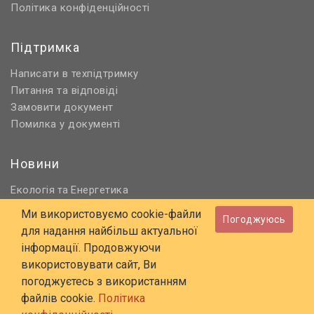
Політика конфіденційності
Підтримка
Написати в техпідтримку
Питання та відповіді
Замовити документ
Помилка у документі
Новини
Екологія
Енергетика
та
Нормативне регулювання
Ми використовуємо cookie-файли
Погоджуюсь
Будівництво та проєктування
для надання найбільш актуальної
Охорона праці та ПБ
інформації. Продовжуючи
використовувати сайт, Ви
© 2006 - 2026 Всі права захищені
погоджуєтесь з використанням
E-mail:
online@budstandart.com
файлів cookie.
Політика
UA
RU