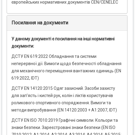
європейських нормативних документів CEN/CENELEC
Посилання на документи
У даному документі є посилання на інші нормативні
документи:
ДСТУ EN 619:2022 Обладнання та системи
неперервної дії. Вимоги щодо безпечності обладнання
для механічного переміщення вантажних одиниць (EN
619:2022, IDT)
ДСТУ EN 14120:2015 Одяг захисний. Засоби захисту
для зап’ясть і кистей рук, колін і ліктів користувачів
роликового спортивного спорядження. Вимоги та
методи випробування (EN 14120:2003 + А1:2007, IDT)
ДСТУ EN ISO 7010:2019 Графічні символи. Кольори та
знаки безпеки. Зареєстровані знаки безпеки (EN ISO
7010:2012; А1:2014; А2:2014; А3:2014; А4:2014; А5:2015;