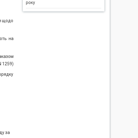
року
ди щодо
ють на
наказом
N 1259)
орядку
ду за