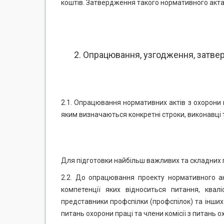
коштів. Затвердження такого нормативного акт
2. Опрацювання, узгодження, затвер
2.1. Опрацювання нормативних актів з охорони 
яким визначаються конкретні строки, виконавці 
Для підготовки найбільш важливих та складних п
2.2. До опрацювання проекту нормативного ак
компетенції яких відноситься питання, квалі
представники профспілки (профспілок) та інши
питань охорони праці та члени комісії з питань 