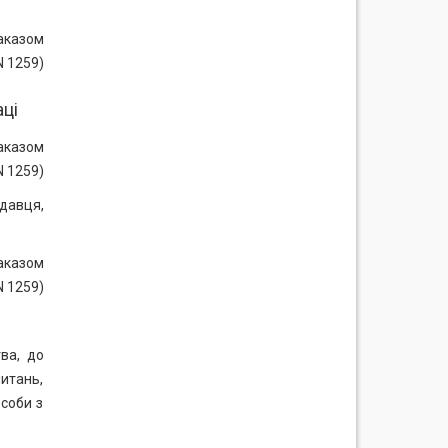
наказом
N 1259)
аці
наказом
N 1259)
одавця,
наказом
N 1259)
ва, до
итань,
соби з