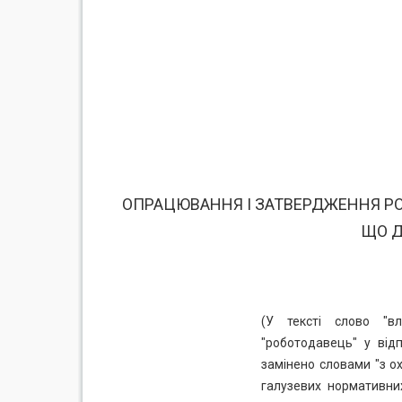
ОПРАЦЮВАННЯ І ЗАТВЕРДЖЕННЯ РО
ЩО Д
(У тексті слово "вл
"роботодавець" у відп
замінено словами "з о
галузевих нормативни