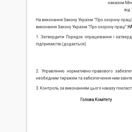
наказом Міні
від 
На виконання Закону України "Про охорону праці"
виконання Закону України "Про охорону праці"
Н
1. Затвердити Порядок опрацювання і затверд
підприємстві (додається).
2. Управлінню нормативно-правового забезп
необхідним тиражем та забезпечення ним заінтере
3. Контроль за виконанням цього наказу покласт
Голова Комітету