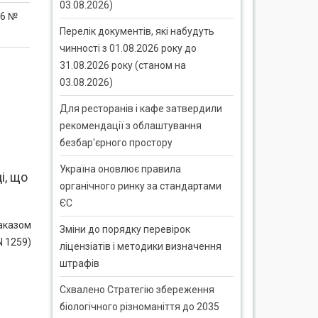
03.08.2026)
16 №
Перелік документів, які набудуть
чинності з 01.08.2026 року до
31.08.2026 року (станом на
03.08.2026)
Для ресторанів і кафе затвердили
рекомендації з облаштування
безбар'єрного простору
Україна оновлює правила
і, що
органічного ринку за стандартами
ЄС
наказом
Зміни до порядку перевірок
N 1259)
ліцензіатів і методики визначення
штрафів
Схвалено Стратегію збереження
біологічного різноманіття до 2035