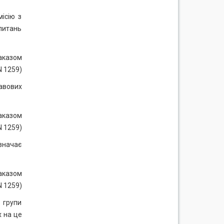
ісію з
питань
наказом
N 1259)
равових
наказом
N 1259)
значає
наказом
N 1259)
 групи
х на це