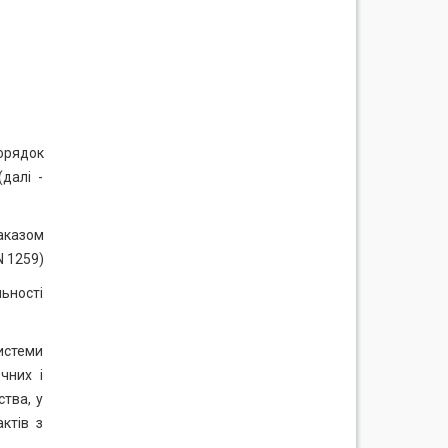
орядок
далі -
наказом
N 1259)
льності
истеми
чних і
ства, у
ктів з