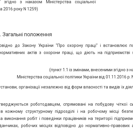
" згідно з наказом Міністерства соціальної
а 2016 року N 1259)
. Загальні положення
овідно до Закону України "Про охорону праці" і встановлює п
рмативних актів з охорони праці, що діють на підприємстві (
(пункт 1.1 із змінами, внесеними згідно з 
Міністерства соціальної політики України від 01.11.2016 р. 
станови, організації незалежно від форм власності та видів їх дія
атверджуються роботодавцем, спрямовані на побудову чіткої с
в кожному структурному підрозділі і на робочому місці безпе
виконання робіт і поведінки працівників на території підприєм
анчиках, робочих місцях відповідно до нормативно-правових а