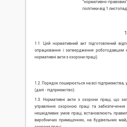
"нормативно-правових
політики від 1 листопад
1
1.1. Цей нормативний акт підготовлений відп
опрацювання і затвердження роботодавцем но
нормативні акти з охорони праці).
1.2. Порядок поширюється на всі підприємства, у
(далі - підприємство).
1.3. Нормативні акти з охорони праці, що з
управління охороною праці та забезпечення 
нешкідливих умов праці, встановлюють правила 
виробничих приміщеннях, на будівельних майд
охорони праці.