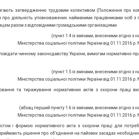
длягають затвердженню трудовим колективом (Положення про ком
я про діяльність уповноважених найманими працівниками осіб з 
вцем разом з відповідними громадськими організаціями.
(пункт 1.4 із змінами, внесеними згідно з 
Міністерства соціальної політики України від 01.11.2016 р. 
відповідати чинному законодавству України, вимогам нормативно-п
(пункт 1.5 із змінами, внесеними згідно з 
Міністерства соціальної політики України від 01.11.2016 р. 
ювання та тиражування нормативних актів з охорони праці ви
(абзац перший пункту 1.6 із змінами, внесеними згідно з 
Міністерства соціальної політики України від 01.11.2016 р. 
істом і формою нормативного акта з охорони праці для потреб
і приймають рішення про об'єднання на пайових засадах необхідни