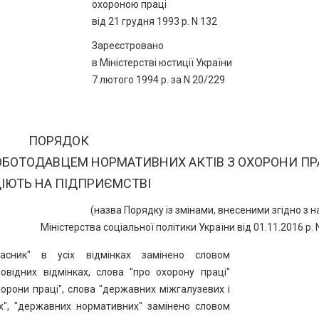
охороною праці
від 21 грудня 1993 р. N 132
Зареєстровано
в Міністерстві юстиції України
7 лютого 1994 р. за N 20/229
ПОРЯДОК
БОТОДАВЦЕМ НОРМАТИВНИХ АКТІВ З ОХОРОНИ ПРА
ІЮТЬ НА ПІДПРИЄМСТВІ
(назва Порядку із змінами, внесеними згідно з 
Міністерства соціальної політики України від 01.11.2016 р. 
асник" в усіх відмінках замінено словом
овідних відмінках, слова "про охорону праці"
хорони праці", слова "державних міжгалузевих і
х", "державних нормативних" замінено словом