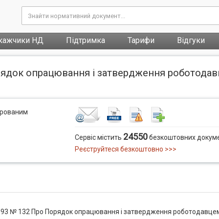
кажчики НД
Підтримка
Тарифи
Відгуки
орядок опрацювання і затвердження роботодав
трованим
24550
Сервіс містить
безкоштовних докуме
Реєструйтеся безкоштовно >>>
1993 № 132 Про Порядок опрацювання і затвердження роботодавце