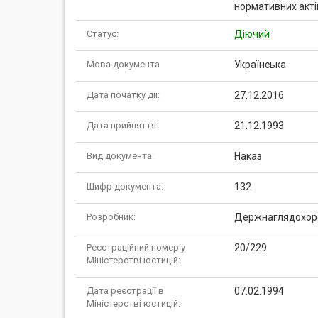
нормативних актів
Статус:
Діючий
Мова документа
Українська
Дата початку дії:
27.12.2016
Дата прийняття:
21.12.1993
Вид документа:
Наказ
Шифр документа:
132
Розробник:
Держнаглядохорон
Реєстраційний номер у
20/229
Міністерстві юстицій:
Дата реєстрації в
07.02.1994
Міністерстві юстицій: