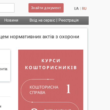
Знайти документ
UA
RU
Новини
Вхід на сервіс | Реєстрація
цем нормативних актів з охорони
нтів.
м