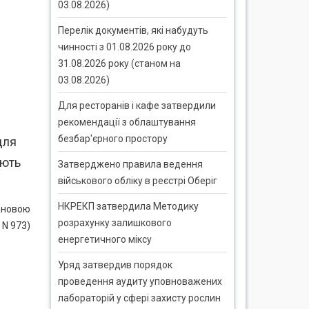
03.08.2026)
Перелік документів, які набудуть
чинності з 01.08.2026 року до
31.08.2026 року (станом на
03.08.2026)
Для ресторанів і кафе затвердили
рекомендації з облаштування
безбар'єрного простору
для
ують
Затверджено правила ведення
військового обліку в реєстрі Оберіг
НКРЕКП затвердила Методику
тановою
розрахунку залишкового
 N 973)
енергетичного міксу
Уряд затвердив порядок
проведення аудиту уповноважених
лабораторій у сфері захисту рослин