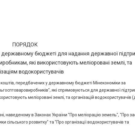
ПОРЯДОК
у державному бюджеті для надання державної підтр
робникам, які використовують меліоровані землі, та
ізаціям водокористувачів
 коштів, передбачених у державному бюджеті Мінекономіки за
ьгосптоваровиробників", які спрямовуються для державної підтр
ористовують меліоровані землі, та організацій водокористувачів (д
ні, наведеному в Законах України "Про меліорацію земель", "Про з
ки сільського розвитку" та "Про організації водокористувачів та
.