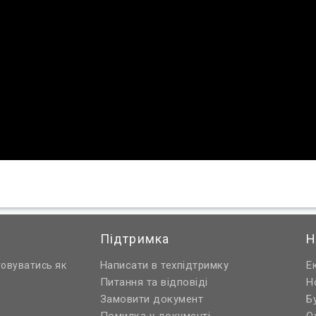
Підтримка
Н
Написати в техпідтримку
Е
товуватись як
Питання та відповіді
Н
Замовити документ
Б