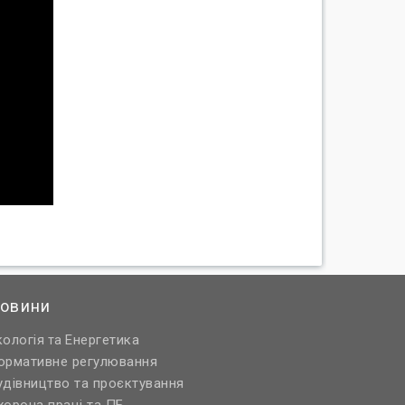
овини
кологія
Енергетика
та
ормативне регулювання
удівництво та проєктування