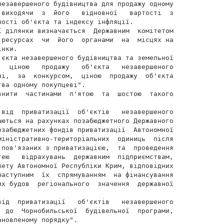
незавершеного будівництва для продажу одному

 виходячи  з  його   відновної   вартості  з

ості об'єкта та індексу інфляції.

ї ділянки визначається  Державним  комітетом

 ресурсах  чи  його  органами  на  місцях на

нки.

'єкта незавершеного будівництва та земельної

   ціною   продажу   об'єкта   незавершеного

ні,  за  конкурсом,  ціною  продажу  об'єкта

ва одному покупцеві".

внити  частинами  п'ятою  та  шостою  такого

 від  приватизації  об'єктів   незавершеного

аються на рахунках позабюджетного Державного

озабюджетних фондів приватизації  Автономної

міністративно-територіальних  одиниць  після

 пов'язаних з приватизацією,  та  проведення

тею   відрахувань  державним  підприємствам,

жету Автономної Республіки Крим, відповідних

наступним  їх  спрямуванням  на фінансування

их будов  регіонального  значення  державної

від  приватизації   об'єктів   незавершеного

  до  Чорнобильської  будівельної  програми,

новленому порядку".
