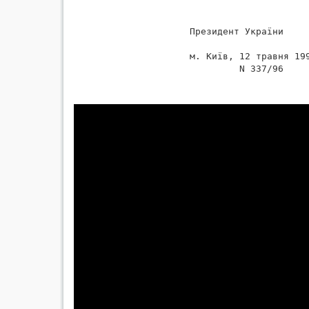
 Президент України     
 м. Київ, 12 травня 199
          N 337/96
