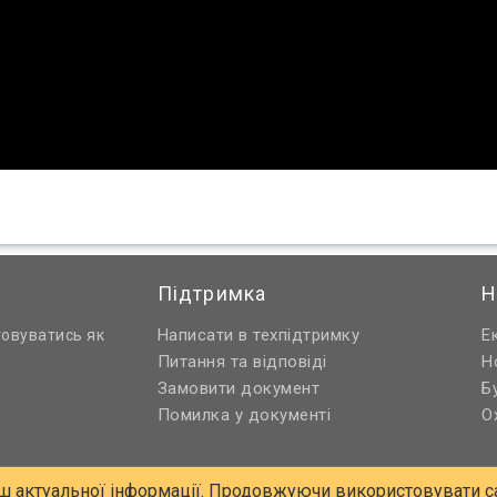
Підтримка
Н
Написати в техпідтримку
Е
товуватись як
Питання та відповіді
Н
Замовити документ
Б
Помилка у документі
О
ш актуальної інформації. Продовжуючи використовувати са