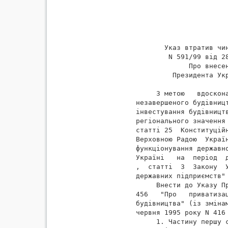
                       
                       
       Указ втратив чин
        N 591/99 від 28
             Про внесен
         Президента Укр
     З метою   вдоскон
незавершеного будівниц
інвестування будівницт
регіонального значення
статті 25  Конституцій
Верховною Радою  Украї
функціонування державн
Україні   на  період  
,  статті  3  Закону  У
державних підприємств" 
     Внести до Указу П
456   "Про   приватизац
будівництва" (із зміна
червня 1995 року N 416 
     1. Частину першу с