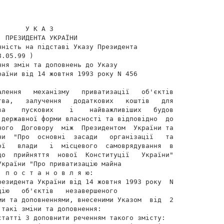
      У К А З

 ПРЕЗИДЕНТА УКРАЇНИ

ність на підставі Указу Президента

.05.99 )

ня змін та доповнень до Указу

аїни від 14 жовтня 1993 року N 456

алення   механізму   приватизації   об'єктів

тва,   залучення   додаткових   коштів   для

ва    пускових    і    найважливіших   будов

 державної форми власності та відповідно  до

ного  Договору  між  Президентом  України та

ни  "Про  основні  засади   організації   та

ої   влади   і  місцевого  самоврядування  в

до  прийняття  нової  Конституції   України"

країни "Про приватизацію майна

 п о с т а н о в л я ю:

резидента України від 14 жовтня 1993 року  N

ію   об'єктів   незавершеного

ми та доповненнями, внесеними Указом  від  2

такі зміни та доповнення:

татті 3 доповнити реченням такого змісту:
