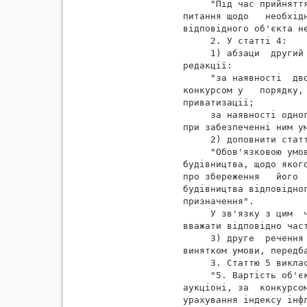
     "Під час прийнятт
питання щодо   необхід
відповідного об'єкта не
     2. У статті 4:

     1) абзаци  другий
редакції:

     "за наявності  дв
конкурсом у   порядку,
приватизації;

     за наявності одно
при забезпеченні ним ум
     2) доповнити статт
     "Обов'язковою умо
будівництва, щодо яког
про збереження   його 
будівництва відповідно
призначення".

     У зв'язку з цим  
вважати відповідно час
     3) друге  речення
винятком умови, передба
     3. Статтю 5 виклас
     "5. Вартість об'є
аукціоні, за  конкурсо
урахування індексу інфл