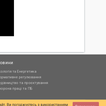
овини
кологія
Енергетика
та
ормативне регулювання
удівництво та проєктування
хорона праці та ПБ
йт, Ви погоджуєтесь з використанням