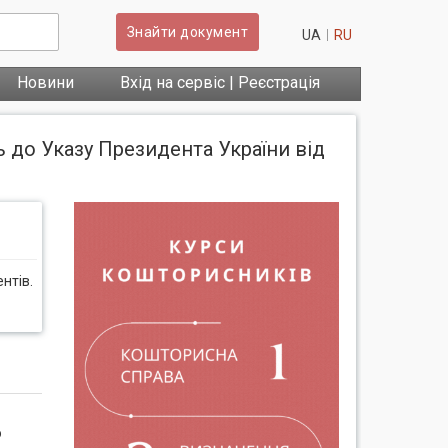
Знайти документ
UA
RU
Новини
Вхід на сервіс | Реєстрація
ь до Указу Президента України від
нтів.
о