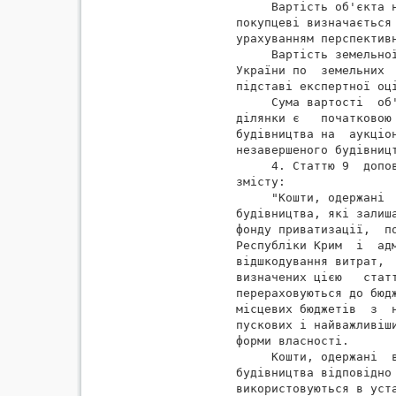
     Вартість об'єкта 
покупцеві визначається
урахуванням перспективн
     Вартість земельно
України по  земельних 
підставі експертної оці
     Сума вартості  об
ділянки є   початковою
будівництва на  аукціо
незавершеного будівницт
     4. Статтю 9  допо
змісту:

     "Кошти, одержані 
будівництва, які залиш
фонду приватизації,  п
Республіки Крим  і  ад
відшкодування витрат, 
визначених цією   стат
перераховуються до бюд
місцевих бюджетів  з  
пускових і найважливіш
форми власності.

     Кошти, одержані  
будівництва відповідно
використовуються в уста