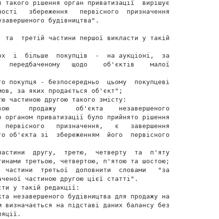
я такого рішення орган приватизації  вирішує

ності   збереження   первісного  призначення

завершеного будівництва".

  та  третій частини першої викласти у такій

ох  і  більше  покупців  -  на аукціоні,  за

   передбаченому   щодо    об'єктів    малої

го покупця - безпосередньо  цьому  покупцеві

ов, за яких продається об'єкт";

ю частиною другою такого змісту:

вою     продажу     об'єкта    незавершеного

о органом приватизації було прийнято рішення

  первісного   призначення,   є   завершення

го об'єкта зі  збереженням  його  первісного

частини  другу,  третю,  четверту  та  п'яту

тинами третьою, четвертою, п'ятою та шостою;

  частини  третьої  доповнити  словами   "за

ченої частиною другою цієї статті".

ти у такій редакції:

кта незавершеного будівництва для продажу на

м визначається на підставі даних балансу без

яції.
