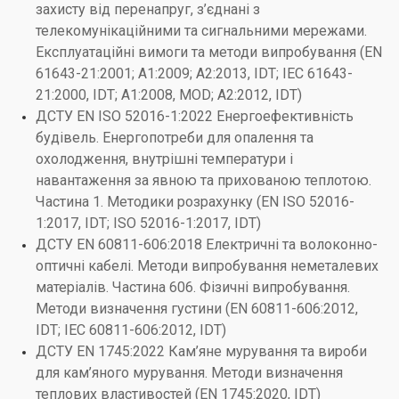
захисту від перенапруг, з’єднані з
телекомунікаційними та сигнальними мережами.
Експлуатаційні вимоги та методи випробування (EN
61643-21:2001; А1:2009; А2:2013, IDT; IEС 61643-
21:2000, IDT; А1:2008, MOD; А2:2012, IDT)
ДСТУ EN ISO 52016-1:2022 Енергоефективність
будівель. Енергопотреби для опалення та
охолодження, внутрішні температури і
навантаження за явною та прихованою теплотою.
Частина 1. Методики розрахунку (EN ISO 52016-
1:2017, IDT; ISO 52016-1:2017, IDT)
ДСТУ EN 60811-606:2018 Електричні та волоконно-
оптичні кабелі. Методи випробування неметалевих
матеріалів. Частина 606. Фізичні випробування.
Методи визначення густини (EN 60811-606:2012,
IDT; ІЕС 60811-606:2012, IDT)
ДСТУ EN 1745:2022 Кам’яне мурування та вироби
для кам’яного мурування. Методи визначення
теплових властивостей (EN 1745:2020, IDT)