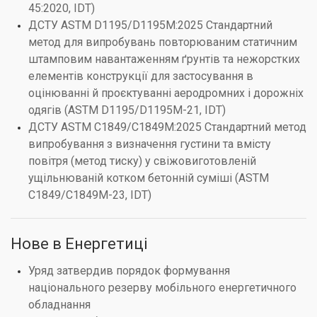
45:2020, IDT)
ДСТУ ASTM D1195/D1195М:2025 Стандартний
метод для випробувань повторюваним статичним
штамповим навантаженням ґрунтів та нежорстких
елементів конструкції для застосування в
оцінюванні й проєктуванні аеродромних і дорожніх
одягів (ASTM D1195/D1195M-21, IDT)
ДСТУ ASTM C1849/C1849M:2025 Стандартний метод
випробування з визначення густини та вмісту
повітря (метод тиску) у свіжовиготовленій
ущільнюваній котком бетонній суміші (ASTM
C1849/C1849M-23, IDT)
Нове в Енергетиці
Уряд затвердив порядок формування
національного резерву мобільного енергетичного
обладнання