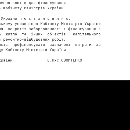
ення коштів для фінансування

 Кабінету Міністрів України

України п о с т а н о в л я є:

ському управлінню Кабінету Міністрів України

ля  покриття заборгованості і фінансування в

а  житла  та  інших  об'єктів   капітального

 ремонтно-відбудовних робіт.

нсів  профінансувати  зазначені  витрати  за

у Кабінету Міністрів України.

раїни               В.ПУСТОВОЙТЕНКО
