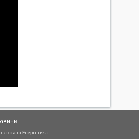
овини
кологія
Енергетика
та