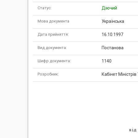
Статус:
Діючий
Мова документа
Українська
Дата прийняття:
16.10.1997
Вид документа:
Постанова
Шифр документа:
1140
Розробник:
Кабінет Міністрів
                       
                   від 
                       