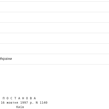
 України
 П О С Т А Н О В А

16 жовтня 1997 р. N 1140

        Київ
