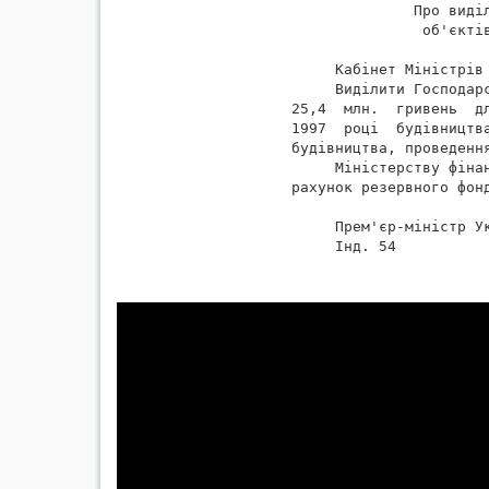
              Про виділ
               об'єктів
     Кабінет Міністрів 
     Виділити Господар
25,4  млн.  гривень  д
1997  році  будівництв
будівництва, проведення
     Міністерству фіна
рахунок резервного фонд
     Прем'єр-міністр Ук
     Інд. 54
