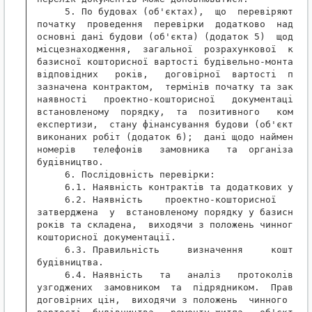
     5. По будовах (об'єктах),  що  перевіряються,
початку  проведення  перевірки  додатково  надають
основні дані будови (об'єкта) (додаток 5)  щодо  ї
місцезнаходження,  загальної  розрахункової  кошто
базисної кошторисної вартості будівельно-монтажних
відповідних   років,   договірної  вартості  підря
зазначена контрактом,  термінів початку та закінче
наявності   проектно-кошторисної   документації,  
встановленому  порядку,  та  позитивного   комплек
експертизи,  стану фінансування будови (об'єкта); 
виконаних робіт (додаток 6);  дані щодо найменуван
номерів   телефонів   замовника   та  організацій,
будівництво.

     6. Послідовність перевірки:

     6.1. Наявність контрактів та додаткових угод 
     6.2. Наявність    проектно-кошторисної    док
затверджена  у  встановленому порядку у базисних ц
років та складена,  виходячи з положень чинного по
кошторисної документації.

     6.3. Правильність     визначення     кошторис
будівництва.

     6.4. Наявність   та   аналіз   протоколів   д
узгоджених  замовником  та  підрядником.  Правильн
договірних цін,  виходячи з положень  чинного  пор