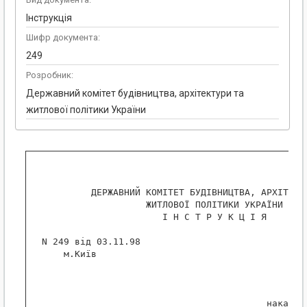
Інструкція
Шифр документа:
249
Розробник:
Державний комітет будівництва, архітектури та
житлової політики України
          ДЕРЖАВНИЙ КОМІТЕТ БУДІВНИЦТВА, АРХІТЕКТУ
                    ЖИТЛОВОЇ ПОЛІТИКИ УКРАЇНИ

                       І Н С Т Р У К Ц І Я

 N 249 від 03.11.98

     м.Київ

                                                  
                                          наказом 