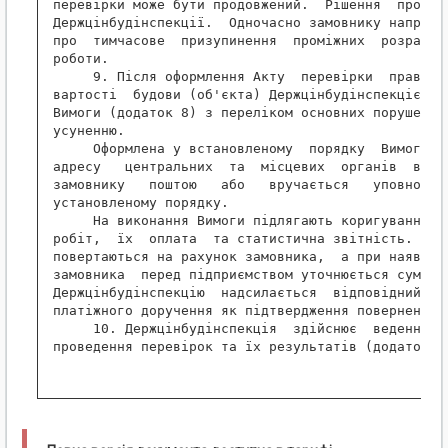
перевірки може бути продовжений.  Рішення  про  це
Держцінбудінспекції.  Одночасно замовнику направля
про  тимчасове  призупинення  проміжних  розрахунк
роботи.

     9. Після оформлення Акту  перевірки  правильн
вартості  будови (об'єкта) Держцінбудінспекцією ск
Вимоги (додаток 8) з переліком основних порушень, 
усуненню.

     Оформлена у встановленому  порядку  Вимога  н
адресу   центральних  та  місцевих  органів  викон
замовнику   поштою   або   вручається   уповноваже
установленому порядку.

     На виконання Вимоги підлягають коригуванню ва
робіт,  їх  оплата  та статистична звітність.  Спл
повертаються на рахунок замовника,  а при наявност
замовника  перед підприємством уточнюється сума за
Держцінбудінспекцію  надсилається  відповідний  ли
платіжного доручення як підтвердження повернення с
     10. Держцінбудінспекція  здійснює  ведення   
проведення перевірок та їх результатів (додаток N 