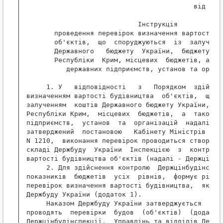
                                          від 03.1
                            Інструкція

       проведення перевірок визначення вартості бу
       об'єктів,  що  споруджуються  із  залучення
       Державного   бюджету  України,  бюджету   А
       Республіки  Крим, місцевих  бюджетів, а так
          державних підприємств, установ та органі
     1. У   відповідності   з   Порядком  здійснен
визначенням вартості будівництва  об'єктів,  що  с
залученням  коштів Державного бюджету України,  бю
Республіки Крим,  місцевих  бюджетів,  а  також  к
підприємств,  установ  та  організацій  надалі - к
затверджений  постановою   Кабінету Міністрів Укра
N 1210,  виконання перевірок проводиться створеною
складі Держбуду  України  Інспекцією  з  контролю 
вартості будівництва об'єктів (надалі - Держцінбуд
     2. Для здійснення контролю  Держцінбудінспекц
показників  бюджетів  усіх  рівнів,  формує річний
перевірок визначення вартості будівництва,  який з
Держбуду України (додаток 1).

     Наказом Держбуду України затверджується  Скла
проводять  перевірки  будов  (об'єктів)  (додаток 
Держцінбудінспекції,  Управлінь та відділів Держбу