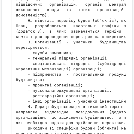
підвідомчих   організацій,   органів   центральної
виконавчої   влади   та   інших   організацій   (з
домовленістю).

     На підставі переліку будов (об'єктів), включе
План,   розробляються   квартальні  графіки  прове
(додаток 3),  в  яких  зазначаються  терміни  пере
комісії для проведення перевірок на конкретних об'
     3. Організації  -  учасники   будівництва,   
перевіряється:

     - служби замовника;

     - генеральні підрядні організації;

     - спеціалізовані  підрядні   (субпідрядні,   
управління механізації) організації;

     - підприємства  -  постачальники  продукції  
будівництва;

     - проектні організації;

     - пусконалагоджувальні організації;

     - реставраційні організації;

     - інші організації - учасники інвестиційного 
     4. Держцінбудінспекція в тижневий термін до п
направляє   відповідне   повідомлення  (додаток  4
організаціям,  що здійснюють будівництво,  з перел
які необхідно надати для здійснення перевірки.

     Виходячи зі специфіки будови (об'єкта) наведе
перелік документів може доповнюватися.
