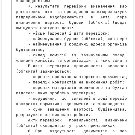
законодавством.

     7. Результати  перевірки  визначення  вартост
договірних  цін  та проведення взаєморозрахунків м
підрядниками  відображаються   в   Акті   перевірк
визначення  вартості  будови  (об'єкта) (додаток 7
вміщувати наступні дані:

     - місце (адреса) і дата перевірки;

     - найменування будови (об'єкта), яка перевіря
     - найменування і юридичні адреси організацій,
будівництво;

     - склад  комісій  із  зазначенням  посад  спе
членами комісій, та організацій, в яких вони працю
     В Акті  перевірки  правильності  визначення  
(об'єкта) зазначаються:

     - перелік проектно-кошторисної документації;

     - перелік контрактів на виконання робіт;

     - перелік матеріалів первинного та бухгалтерс
підставі яких зроблена перевірка;

     - порушення,  що  виявлені в ході перевірки, 
конкретні нормативні документи та законодавчі акти
     - суми  завищення  вартості  будівництва,  до
розрахунків за виконані роботи.

     Акти перевірок   правильності   визначення   
(об'єкта) складаються у трьох примірниках.

     8. При   відсутності   документів  в  повному