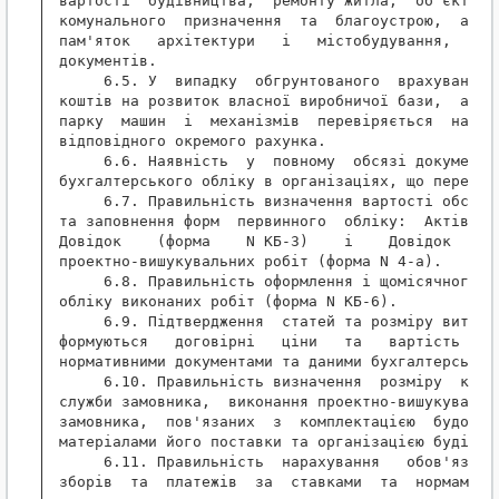
вартості  будівництва,  ремонту житла,  об'єктів с
комунального  призначення  та  благоустрою,  а  та
пам'яток   архітектури   і   містобудування,   інш
документів.

     6.5. У  випадку  обгрунтованого  врахування в
коштів на розвиток власної виробничої бази,  а так
парку  машин  і  механізмів  перевіряється  наявні
відповідного окремого рахунка.

     6.6. Наявність  у  повному  обсязі документац
бухгалтерського обліку в організаціях, що перевіря
     6.7. Правильність визначення вартості обсягів
та заповнення форм  первинного  обліку:  Актів  (ф
Довідок    (форма    N КБ-3)    і    Довідок     п
проектно-вишукувальних робіт (форма N 4-а).

     6.8. Правильність оформлення і щомісячного за
обліку виконаних робіт (форма N КБ-6).

     6.9. Підтвердження  статей та розміру витрат,
формуються   договірні   ціни   та   вартість   ви
нормативними документами та даними бухгалтерського
     6.10. Правильність визначення  розміру  кошті
служби замовника,  виконання проектно-вишукувальни
замовника,  пов'язаних  з  комплектацією  будов  у
матеріалами його поставки та організацією будівниц
     6.11. Правильність  нарахування   обов'язкови
зборів  та  платежів  за  ставками  та  нормами  з