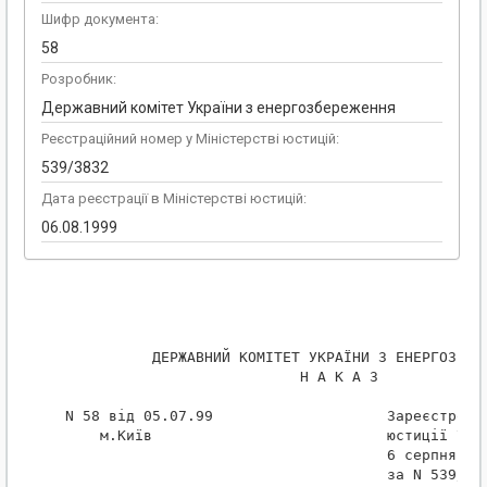
Шифр документа:
58
Розробник:
Державний комітет України з енергозбереження
Реєстраційний номер у Міністерстві юстицій:
539/3832
Дата реєстрації в Міністерстві юстицій:
06.08.1999
           ДЕРЖАВНИЙ КОМІТЕТ УКРАЇНИ З ЕНЕРГОЗБЕРЕ
                            Н А К А З

 N 58 від 05.07.99                    Зареєстрован
     м.Київ                           юстиції Укра
                                      6 серпня 199
                                      за N 539/383