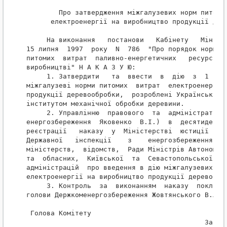
        Про затвердження міжгалузевих норм питомих
      електроенергії на виробництво продукції дере
     На виконання   постанови   Кабінету   Міністр
15 липня  1997  року  N  786  "Про порядок нормува
питомих  витрат  паливно-енергетичних   ресурсів  
виробництві" Н А К А З У Ю:

     1. Затвердити   та  ввести  в  дію  з  1  вер
міжгалузеві норми питомих  витрат  електроенергії 
продукції деревообробки,  розроблені Українським н
інститутом механічної обробки деревини.

     2. Управлінню  правового  та  адміністративно
енергозбереження  Яковенко  В.І.)  в  десятиденний
реєстрації   наказу  у  Міністерстві  юстиції  дов
Державної   інспекції    з    енергозбереження,   
міністерств,  відомств,  Ради Міністрів Автономної
та  обласних,  Київської  та  Севастопольської  мі
адміністрацій  про введення в дію міжгалузевих нор
електроенергії на виробництво продукції деревообро
     3. Контроль  за  виконанням  наказу  покласти
голови Держкоменергозбереження Жовтянського В.А.

 Голова Комітету                                  
                                            Затвер