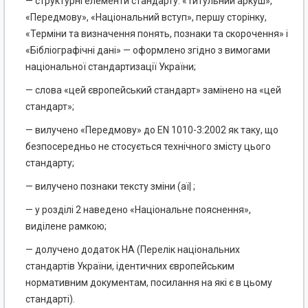
— структурні елементи стандарту: «Титульний аркуш»,
«Передмову», «Національний вступ», першу сторінку,
«Терміни та визначення понять, познаки та скорочення» і
«Бібліографічні дані» — оформлено згідно з вимогами
національної стандартизації України;
— слова «цей європейський стандарт» замінено на «цей
стандарт»;
— вилучено «Передмову» до EN 1010-3:2002 як таку, що
безпосередньо не стосується технічного змісту цього
стандарту;
— вилучено познаки тексту зміни (аї| ;
— у розділі 2 наведено «Національне пояснення»,
виділене рамкою;
— долучено додаток НА (Перелік національних
стандартів України, ідентичних європейським
нормативним документам, посилання на які є в цьому
стандарті).