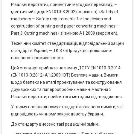
Різальні верстати», прийнятий методом перекладу, —
ідентичний щодо EN1010-3:2002 (версія en) «Safety of
machinery — Safety requirements for the design and
construction of printing and paper converting machines —
Part 3: Cutting machines» зі зміною A1:2009 (версія en).
Технічний комітет стандартизації, відповідальний за цей
стандарт в Україні, — ТК 37 «Продукція целюлозно-
паперової промисловості».
Цей стандарт прийнято на заміну ДСТУ EN 1010-3:2014
(EN 1010-3:2012+А1:2009, IDT) Безпека машин. Вимоги
щодо безпеки на етапі проектування та конструювання
друкарських та паперообробних машин. Частина 3.
Різальні верстати, прийнятого методом підтвердження.
У цьому національному стандарті зазначено вимоги, які
відповідають чинному законодавству України.
До стандарту внесено такі редакційні зміни: