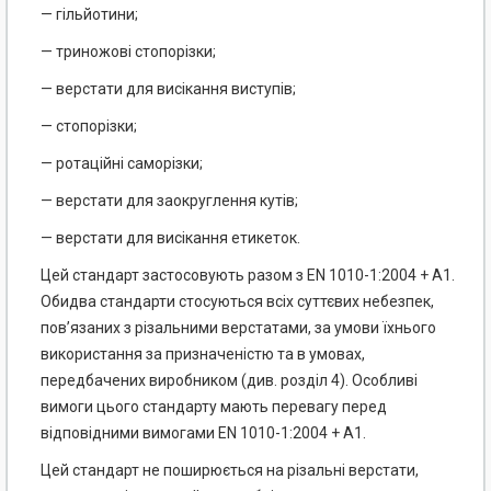
— гільйотини;
— триножові стопорізки;
— верстати для висікання виступів;
— стопорізки;
— ротаційні саморізки;
— верстати для заокруглення кутів;
— верстати для висікання етикеток.
Цей стандарт застосовують разом з EN 1010-1:2004 + А1.
Обидва стандарти стосуються всіх суттєвих небезпек,
пов’язаних з різальними верстатами, за умови їхнього
використання за призначеністю та в умовах,
передбачених виробником (див. розділ 4). Особливі
вимоги цього стандарту мають перевагу перед
відповідними вимогами EN 1010-1:2004 + А1.
Цей стандарт не поширюється на різальні верстати,