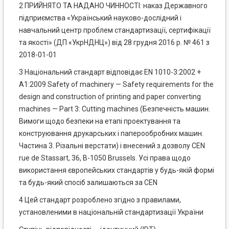
2 ПРИЙНЯТО ТА НАДАНО ЧИННОСТІ: наказ Державного
підприємства «Український науково-дослідний і
навчальний центр проблем стандартизації, сертифікації
та якості» (ДП «УкрНДНЦ») від 28 грудня 2016 р. № 461 з
2018-01-01
3
Національний стандарт відповідає EN 1010-3:2002 +
А1:2009 Safety of machinery — Safety requirements for the
design and construction of printing and paper converting
machines — Part 3: Cutting machines (Безпечність машин.
Вимоги щодо безпеки на етапі проектування та
конструювання друкарських і паперообробних машин.
Частина 3. Різальні верстати) і внесений з дозволу CEN
rue de Stassart, 36, В-1050 Brussels. Усі права щодо
використання європейських стандартів у будь-якій формі
та будь-який спосіб залишаються за CEN
4 Цей стандарт розроблено згідно з правилами,
установленими в національній стандартизації України