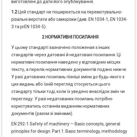
виготовлені до дати його опублікування.
1.2
Цей стандарт не поширюється на перемотувально-
різальні верстати або саморізки (див. EN 1034-1, EN 1034-
3 та prEN 1034-5).
2 НОРМАТИВНІ ПОСИЛАННЯ
У цьому стандарті зазначено положеная з.інших
стандартів через датовані й недатовані посилання. Ці
нормативні посилання наведено у відповідних місцях
тексту, а перелік нормативних документів подано нижче.
У разі датованих посилань пізніші зміни до будь-якого з
цих видань або їхній перегляд стосуються цього
стандарту тільки тоді, коли їх уведено внаслідок змін чи
перегляду. У разі недатованих посилань потрібно
користуватись останнім виданням нормативних
документів (разом зі змінами).
EN 292-1 Safety of machinery — Basic concepts, general
principles for design. Part 1: Basic terminology, methodology