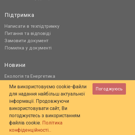
Підтримка
Написати в техпідтримку
Питання та відповіді
Замовити документ
Помилка у документі
Новини
Екологія
Енергетика
та
Нормативне регулювання
Ми використовуємо cookie-файли
Погоджуюсь
Будівництво та проєктування
для надання найбільш актуальної
Охорона праці та ПБ
інформації. Продовжуючи
використовувати сайт, Ви
© 2006 - 2026 Всі права захищені
погоджуєтесь з використанням
E-mail:
online@budstandart.com
файлів cookie.
Політика
UA
RU
конфіденційності...