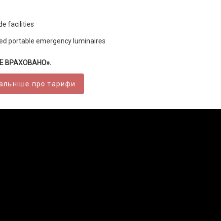
 facilities
ned portable emergency luminaires
ВСЕ ВРАХОВАНО».
альніше про тарифи