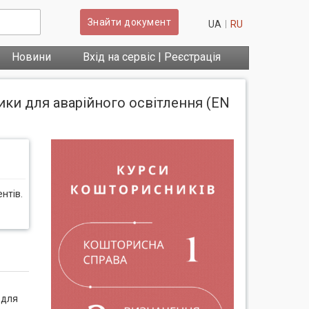
Знайти документ
UA
RU
Новини
Вхід на сервіс | Реєстрація
ики для аварійного освітлення (EN
нтів.
 для