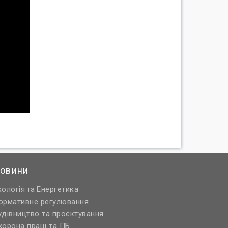
овини
кологія
Енергетика
та
ормативне регулювання
удівництво та проєктування
хорона праці та ПБ