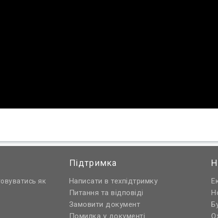
Підтримка
Н
Написати в техпідтримку
Е
товуватись як
Питання та відповіді
Н
Замовити документ
Б
Помилка у документі
О