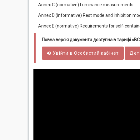
Annex C (normative) Luminance measurements
Annex D (informative) Rest mode and inhibition mode
Annex E (normative) Requirements for self-contai
Повна версія документа доступна в тарифі «
Увійти в
Особистий
кабінет
Дет