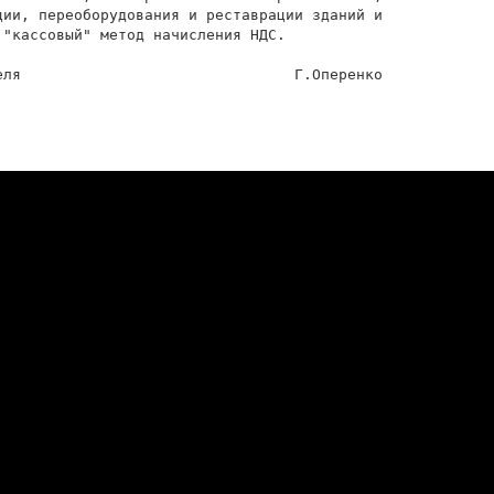
ции, переоборудования и реставрации зданий и

"кассовый" метод начисления НДС.

еля                               Г.Оперенко
