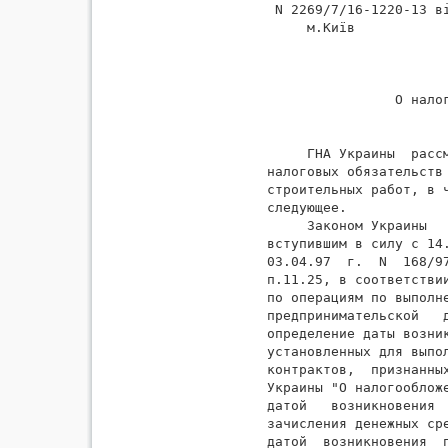
 N 2269/7/16-1220-13 ві
     м.Київ

                О налог
     ГНА Украины  расс
налоговых обязательств
строительных работ, в 
следующее.

     Законом Украины   
вступившим в силу с 14
03.04.97  г.  N  168/9
п.11.25, в соответстви
по операциям по выполн
предпринимательской   
определение даты возни
установленных для выпо
контрактов,  признанны
Украины "О налогообложе
датой   возникновения 
зачисления денежных ср
датой  возникновения  