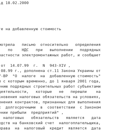
д 18.02.2000

е на добавленную стоимость

мотрела   письмо  относительно   определения

    по    НДС   при   выполнении   подрядных

частности электромонтажных работ, и сообщает

от  14.07.99  г.  N  943-XIV ,

.08.99 г., дополнена ст.11 Закона Украины от

7-ВР  "О  налоге  на  добавленную стоимость"

и с которым временно, до 1 января 2001 года,

ению подрядных строительных работ субъектами

деятельности,   которые   не   перешли    на

кновения налоговых обязательств на условиях,

лнения контрактов, признанных для выполнения

х  долгосрочными  в  соответствии  с Законом

нии прибыли  предприятий" ,

  налоговых   обязательств   является   дата

едств на банковский счет  налогоплательщика,

права  на  налоговый  кредит  является  дата
