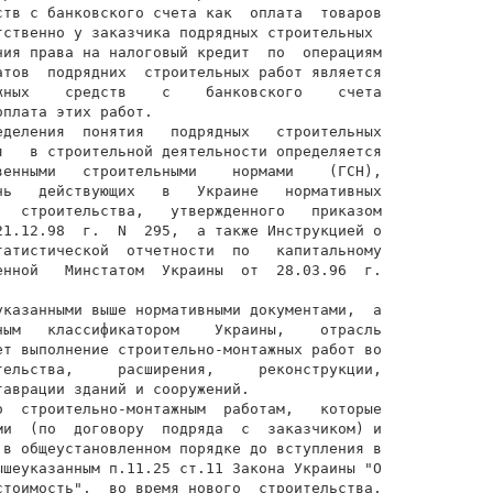
ств с банковского счета как  оплата  товаров

ственно у заказчика подрядных строительных

ния права на налоговый кредит  по  операциям

атов  подрядних  строительных работ является

жных    средств    с    банковского    счета

плата этих работ.

еделения  понятия   подрядных   строительных

я   в строительной деятельности определяется

венными   строительными    нормами    (ГСН),

нь   действующих   в   Украине   нормативных

   строительства,   утвержденного   приказом

21.12.98  г.  N  295,  а также Инструкцией о

татистической  отчетности  по   капитальному

енной   Минстатом  Украины  от  28.03.96  г.

указанными выше нормативными документами,  а

ным   классификатором    Украины,    отрасль

ет выполнение строительно-монтажных работ во

тельства,     расширения,     реконструкции,

аврации зданий и сооружений.

о  строительно-монтажным  работам,   которые

ми  (по  договору  подряда  с  заказчиком) и

 в общеустановленном порядке до вступления в

ышеуказанным п.11.25 ст.11 Закона Украины "О

стоимость",  во время нового  строительства,
