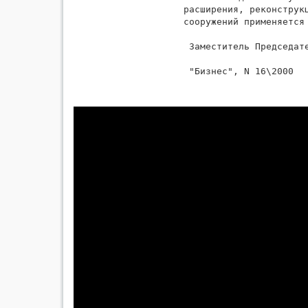
расширения, реконструк
сооружений применяется 
 Заместитель Председат
 "Бизнес", N 16\2000
