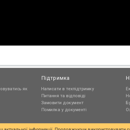
Підтримка
Н
Написати в техпідтримку
Е
товуватись як
Питання та відповіді
Н
Замовити документ
Б
Помилка у документі
О
ш актуальної інформації. Продовжуючи використовувати са