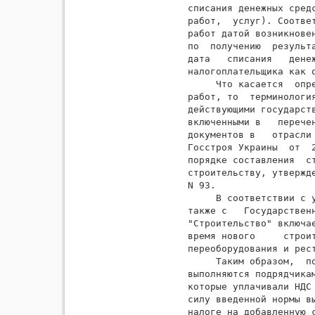
списания денежных сред
работ,  услуг). Соответ
работ датой возникнове
по  получению  результ
дата   списания   дене
налогоплательщика как о
     Что касается  опр
работ, то  терминологи
действующими государст
включенными в   перече
документов в   отрасли
Госстроя Украины  от  
порядке составления  с
строительству, утвержд
N 93.

     В соответствии с 
также с   Государствен
"Строительство" включа
время нового     строи
переоборудования и рест
     Таким образом,  п
выполняются подрядчика
которые уплачивали НДС
силу введенной нормы в
налоге на добавленную 