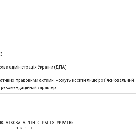
13
ва адміністрація України (ДПА)
мативно-правовими актами, можуть носити лише роз`яснювальний,
 рекомендаційний характер
ОДАТКОВА АДМІНІСТРАЦІЯ УКРАЇНИ

      Л И С Т
