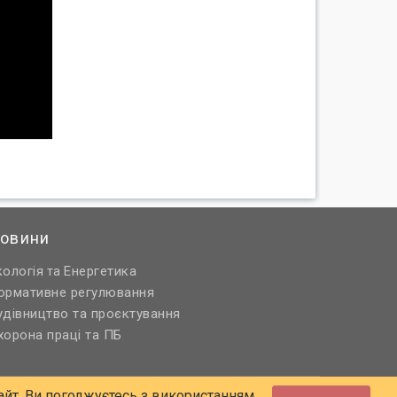
овини
кологія
Енергетика
та
ормативне регулювання
удівництво та проєктування
хорона праці та ПБ
йт, Ви погоджуєтесь з використанням