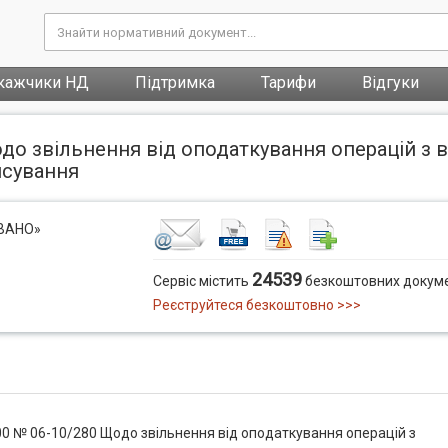
кажчики НД
Підтримка
Тарифи
Відгуки
одо звільнення від оподаткування операцій з в
нсування
ОВАНО»
24539
Сервіс містить
безкоштовних докуме
Реєструйтеся безкоштовно >>>
000 № 06-10/280 Щодо звільнення від оподаткування операцій з