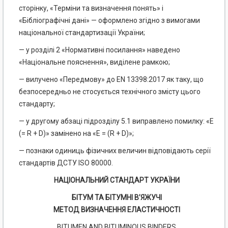
сторінку, «Терміни та визначення понять» і
«Бібліографічні дані» — оформлено згідно з вимогами
національної стандартизації України;
— у розділі 2 «Нормативні посилання» наведено
«Національне пояснення», виділене рамкою;
— вилучено «Передмову» до EN 13398:2017 як таку, що
безпосередньо не стосується технічного змісту цього
стандарту;
— у другому абзаці підрозділу 5.1 виправлено помилку: «Е
(= R + D)» замінено на «Е = (R + D
)
»;
— познаки одиниць фізичних величин відповідають серії
стандартів ДСТУ ISO 80000.
НАЦІОНАЛЬНИЙ СТАНДАРТ УКРАЇНИ
БІТУМ ТА БІТУМНІ В’ЯЖУЧІ
МЕТОД ВИЗНАЧЕННЯ ЕЛАСТИЧНОСТІ
BITUMEN AND BITUMINOUS BINDERS