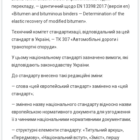
перекладу, — ідентичний щодо EN 13398:2017 (версія en)
«Bitumen and bituminous binders — Determination of the
elastic recovery of modified bitumen».
Технічний комітет стандартизації, відповідальний за цей
стандарт в Україні, — ТК 307 «Автомобільні дороги і
транспортні споруди».
У цьому національному стандарті зазначено вимоги, які
відповідають законодавству України.
До стандарту внесено такі редакційні зміни:
— слова «цей європейський стандарт» замінено на «цей
стандарт»;
— змінено назву національного стандарту відносно назви
європейською нормативного документа для узгодження
її з чинними національними нормативними документами;
— структурні елементи стандарту: «Титульний аркуш»,
«Передмову», «Національний вступ», «Зміст», першу