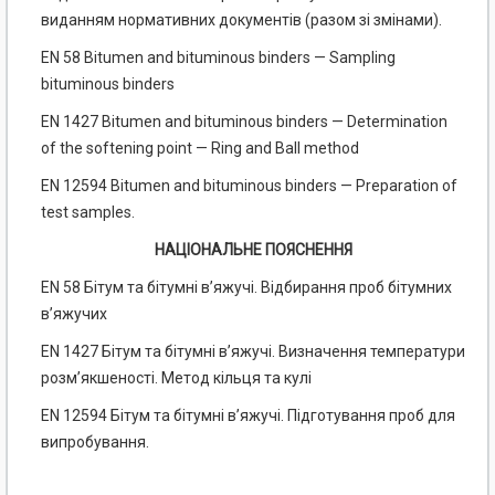
виданням нормативних документів (разом зі змінами).
EN 58 Bitumen and bituminous binders — Sampling
bituminous binders
EN 1427 Bitumen and bituminous binders — Determination
of the softening point — Ring and Ball method
EN 12594 Bitumen and bituminous binders — Preparation of
test samples.
НАЦІОНАЛЬНЕ ПОЯСНЕННЯ
EN 58 Бітум та бітумні в’яжучі. Відбирання проб бітумних
в’яжучих
EN 1427 Бітум та бітумні в’яжучі. Визначення температури
розм’якшеності. Метод кільця та кулі
EN 12594 Бітум та бітумні в’яжучі. Підготування проб для
випробування.