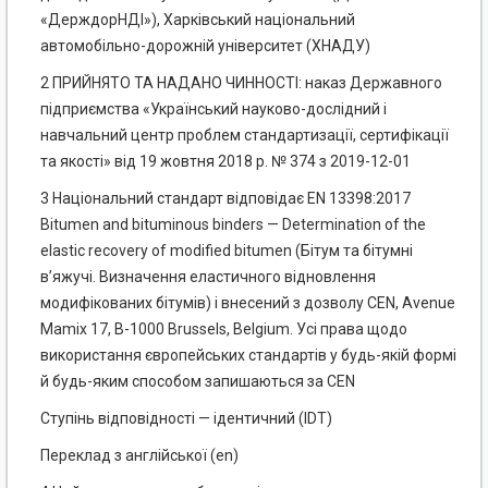
«ДерждорНДІ»), Харківський національний
автомобільно-дорожній університет (ХНАДУ)
2 ПРИЙНЯТО ТА НАДАНО ЧИННОСТІ: наказ Державного
підприємства «Український науково-дослідний і
навчальний центр проблем стандартизації, сертифікації
та якості» від 19 жовтня 2018 р. № 374 з 2019-12-01
3 Національний стандарт відповідає EN 13398:2017
Bitumen and bituminous binders — Determination of the
elastic recovery of modified bitumen (Бітум та бітумні
в’яжучі. Визначення еластичного відновлення
модифікованих бітумів) і внесений з дозволу CEN, Avenue
Mamix 17, В-1000 Brussels, Belgium. Усі права щодо
використання європейських стандартів у будь-якій формі
й будь-яким способом запишаються за CEN
Ступінь відповідності — ідентичний (IDT)
Переклад з англійської (е
n
)