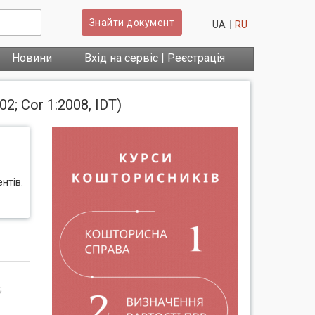
Знайти документ
UA
RU
Новини
Вхід на сервіс | Реєстрація
; Cor 1:2008, IDT)
нтів.
;