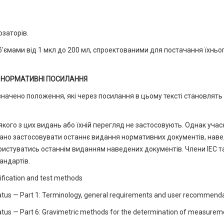
озаторів.
'ємами від 1 мкл до 200 мл, спроектованими для постачання їхньо
 НОРМАТИВНІ ПОСИЛАННЯ
ачено положення, які через посилання в цьому тексті становлять
-якого з цих видань або їхній перегляд не застосовують. Однак уча
вано застосовувати останнє видання нормативних документів, нав
ристуватись останнім виданням наведених документів. Члени ІЕС т
андартів.
ification and test methods
atus — Part 1: Terminology, general requirements and user recommend
atus — Part 6: Gravimetric methods for the determination of measurem