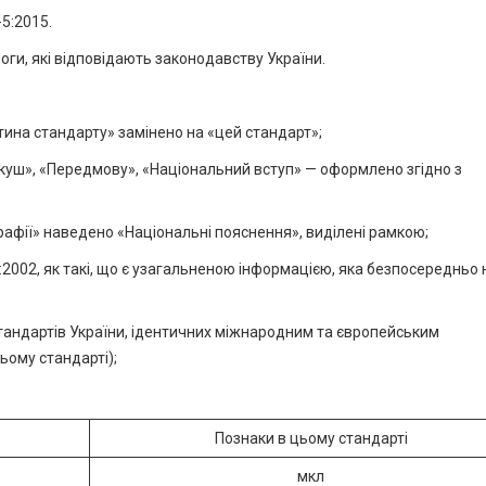
5:2015.
ги, які відповідають законодавству України.
ина стандарту» замінено на «цей стандарт»;
ркуш», «Передмову», «Національний вступ» — оформлено згідно з
графії» наведено «Національні пояснення», виділені рамкою;
:2002, як такі, що є узагальненою інформацією, яка безпосередньо 
тандартів України, ідентичних міжнародним та європейським
ьому стандарті);
Познаки в цьому стандарті
мкл