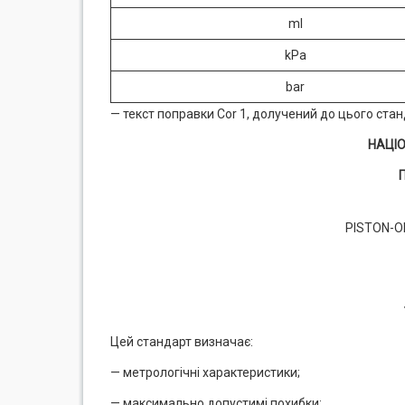
ml
kPa
bar
— текст поправки Cor 1, долучений до цього ста
НАЦІ
PISTON-O
Цей стандарт визначає:
— метрологічні характеристики;
— максимально допустимі похибки;