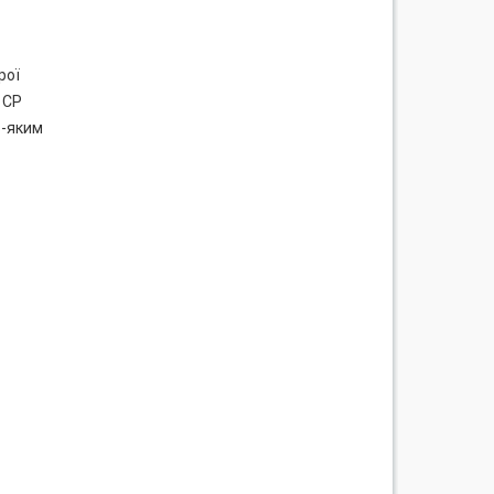
рої
 CP
ь-яким