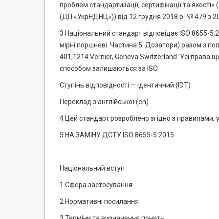
проблем стандартизації, сертифікації та якості»
(ДП «УкрНДНЦ»)) від 12 грудня 2018 р. № 479 з 2
3 Національний стандарт відповідає ISO 8655-5:20
мірні поршневі. Частина 5. Дозатори) разом з поп
401,1214 Vernier, Geneva Switzerland. Усі права
способом залишаються за ISO
Ступінь відповідності — ідентичний (IDT)
Переклад з англійської (en)
4 Цей стандарт розроблено згідно з правилами, 
5 НА ЗАМІНУ ДСТУ ISO 8655-5:2015
Національний вступ
1 Сфера застосування
2 Нормативні посилання
3 Терміни та визначення понять