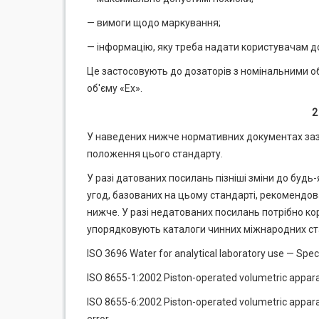
— вимоги щодо маркування;
— інформацію, яку треба надати користувачам д
Це застосовують до дозаторів з номінальними об
об'єму «Ех».
2
У наведених нижче нормативних документах зазн
положення цього стандарту.
У разі датованих посилань пізніші зміни до будь
угод, базованих на цьому стандарті, рекомендо
нижче. У разі недатованих посилань потрібно ко
упорядковують каталоги чинних міжнародних ст
ISO 3696 Water for analytical laboratory use — Spec
ISO 8655-1:2002 Piston-operated volumetric appar
ISO 8655-6:2002 Piston-operated volumetric appar