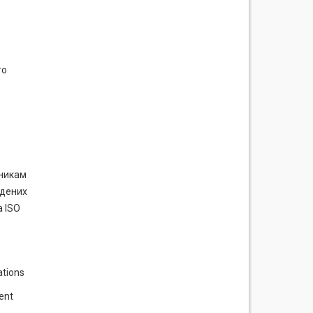
го
сникам
едених
а ISO
ations
ent