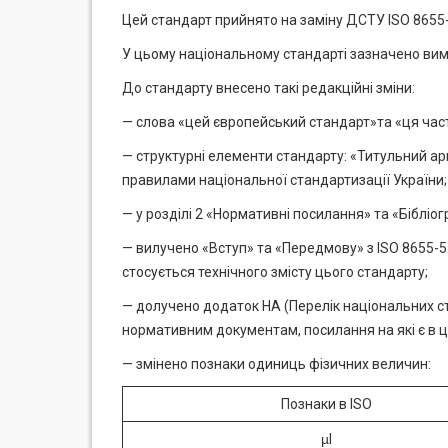
Цей стандарт прийнято на заміну ДСТУ ISO 8655-
У цьому національному стандарті зазначено вимо
До стандарту внесено такі редакційні зміни:
— слова «цей європейський стандарт»та «ця част
— структурні елементи стандарту: «Титульний а
правилами національної стандартизації України;
— у розділі 2 «Нормативні посилання» та «Бібліо
— вилучено «Вступ» та «Передмову» з ISO 8655-5
стосується технічного змісту цього стандарту;
— долучено додаток НА (Перелік національних с
нормативним документам, посилання на які є в ц
— змінено познаки одиниць фізичних величин:
Познаки в ISO
µ
І