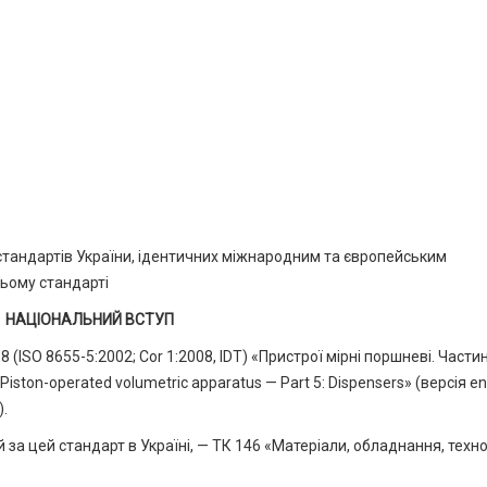
стандартів України, ідентичних міжнародним та європейським
цьому стандарті
НАЦІОНАЛЬНИЙ ВСТУП
ISO 8655-5:2002; Cor 1:2008, IDT) «Пристрої мірні поршневі. Частин
ston-operated volumetric apparatus — Part 5: Dispensers» (версія en)
).
 за цей стандарт в Україні, — ТК 146 «Матеріали, обладнання, технол