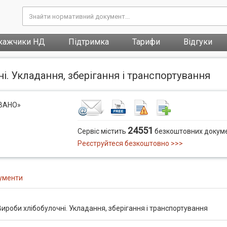
кажчики НД
Підтримка
Тарифи
Відгуки
і. Укладання, зберігання і транспортування
ОВАНО»
24551
Сервіс містить
безкоштовних докуме
Реєструйтеся безкоштовно >>>
ументи
ироби хлібобулочні. Укладання, зберігання і транспортування