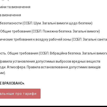
міни та визначення
та визначення
безопасности (ССБП. Шум. Загальні вимоги щодо безпеки)
 Общие требования (ССБП. Пожежна безпека. Загальні вимоги)
ические требования к воздуху рабочей зоны (ССБП. Загальні саніт
сть. Общие требования (ССБП. Вібраційна безпека. Загальні вимог
 Правила установления допустимых выбросов вредных веществ
ди. Атмосфера. Правила встановлювання допустимих викидів
ми).
ВСЕ ВРАХОВАНО».
альніше про тарифи