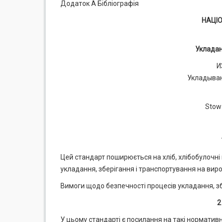
Додаток А Бібліографія
НАЦІ
Укладан
И
Укладыван
Stowa
Цей стандарт поширюється на хліб, хлібобулочні
укладання, зберігання і транспортування на виро
Вимоги щодо безпечності процесів укладання, збе
2
У цьому стандарті є посилання на такі нормативн