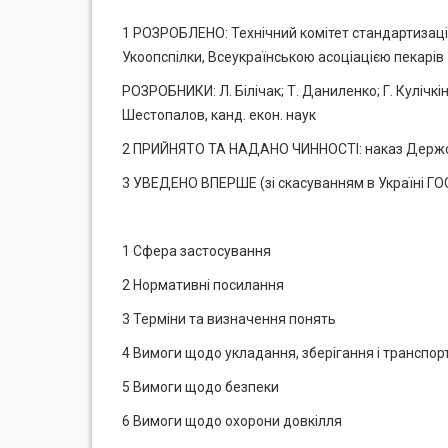
1 РОЗРОБЛЕНО: Технічний комітет стандартизації
Укоопспілки, Всеукраїнською асоціацією пекарів
РОЗРОБНИКИ: Л. Білічак; Т. Даниленко; Г. Кулічкін
Шестопалов, канд. екон. наук
2 ПРИЙНЯТО ТА НАДАНО ЧИННОСТІ: наказ Держспо
3 УВЕДЕНО ВПЕРШЕ (зі скасуванням в Україні ГО
1 Сфера застосування
2 Нормативні посилання
3 Терміни та визначення понять
4 Вимоги щодо укладання, зберігання і транспо
5 Вимоги щодо безпеки
6 Вимоги щодо охорони довкілля