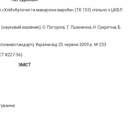
 «Хлібобулочні та макаронні вироби» (ТК 153) спільно з ЦКВЛ
 (науковий керівник); О. Погоріла; Т. Пшенична; Н. Сукретна; Б.
живстандарту України від 25 червня 2009 р. № 233
СТ 8227-56)
ЗМІСТ
ртування