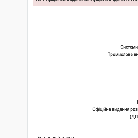
Системи 
Промислове ви
Офіційне видання роз
(ДП
European foreword