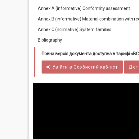
Annex A (informative) Conformity assessment
Annex B (informative) Material combination with re
Annex C (normative) System families
Bibliography
Повна версія документа доступна в тарифі «
Увійти в
Особистий
кабінет
Дет