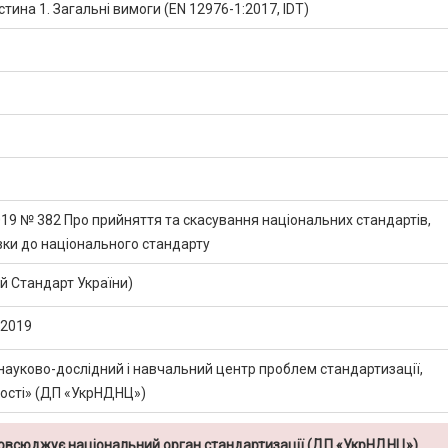
тина 1. Загальні вимоги (EN 12976-1:2017, IDT)
019 № 382 Про прийняття та скасування національних стандартів,
ки до національного стандарту
 Стандарт України)
:2019
науково-дослідний і навчальний центр проблем стандартизації,
кості» (ДП «УкрНДНЦ»)
повсюджує національний орган стандартизації (ДП «УкрНДНЦ»)