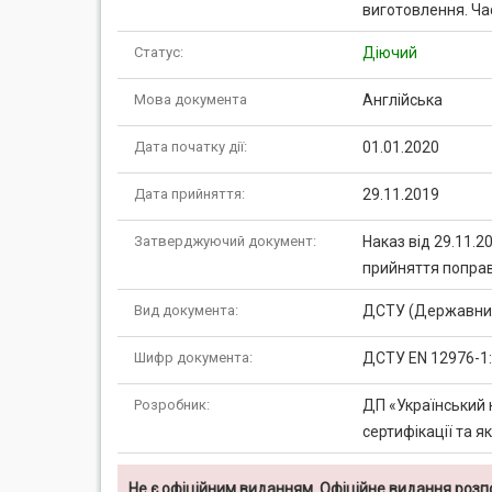
виготовлення. Час
Статус:
Діючий
Мова документа
Англійська
Дата початку дії:
01.01.2020
Дата прийняття:
29.11.2019
Затверджуючий документ:
Наказ від 29.11.2
прийняття поправ
Вид документа:
ДСТУ (Державний
Шифр документа:
ДСТУ EN 12976-1
Розробник:
ДП «Український 
сертифікації та я
Не є офіційним виданням. Офіційне видання роз