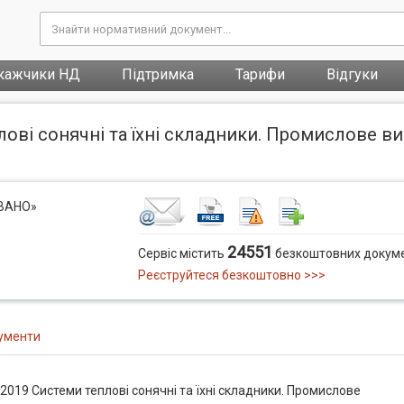
кажчики НД
Підтримка
Тарифи
Відгуки
ові сонячні та їхні складники. Промислове ви
ОВАНО»
24551
Сервіс містить
безкоштовних докуме
Реєструйтеся безкоштовно >>>
ументи
2019 Системи теплові сонячні та їхні складники. Промислове