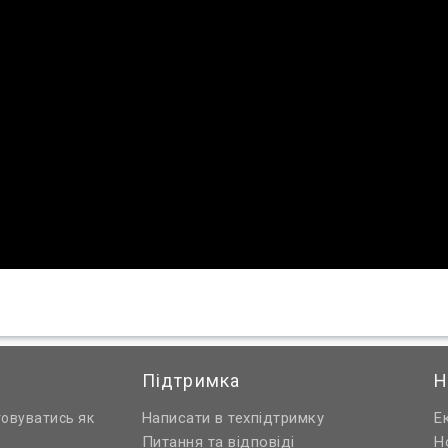
Підтримка
Н
Написати в техпідтримку
Е
товуватись як
Питання та відповіді
Н