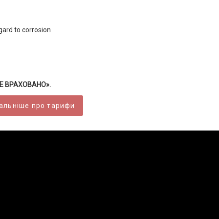
gard to corrosion
ВСЕ ВРАХОВАНО».
альніше про тарифи