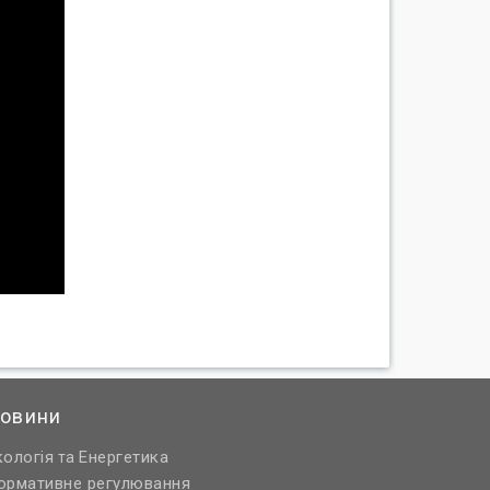
овини
кологія
Енергетика
та
ормативне регулювання