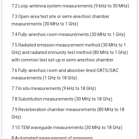
7.2 Loop-antenna system measurements (9 khlz to 30 MHz)
7.3 Open-area test site or semi-anechoic chamber
measurements (30 MHz to 1 GHz)
7.4 Fully-anechoic room measurements (30 MHz to 1 GHz)
7.5 Radiated emission measurement method (30 MHz to 1
GHz) and radiated immunity test method (80 MHz to 1 GHz)
with common test set-up in semi-anechoic chamber
7.6 Fully-anechoic room and absorber-lined OATS/SAC
measurements (1 GHz to 18 GHz)
7.7 In situ measurements (9 kHz to 18 GHz)
7.8 Substitution measurements (30 MHz to 18 GHz)
7.9 Reverberation chamber measurements (80 MHz to 18
GHz)
7.10 ТЕМ waveguide measurements (30 MHz to 18 GHz)
8 Automated measurement of emissions