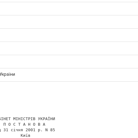
 України
ІНЕТ МІНІСТРІВ УКРАЇНИ

 П О С Т А Н О В А

 31 січня 2001 р. N 85

        Київ
