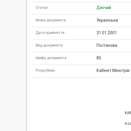
Статус:
Діючий
Мова документа
Українська
Дата прийняття:
31.01.2001
Вид документа:
Постанова
Шифр документа:
85
Розробник:
Кабінет Міністрів
                    КАБ
                       
                    від
                       