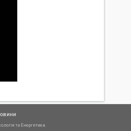
овини
кологія
Енергетика
та