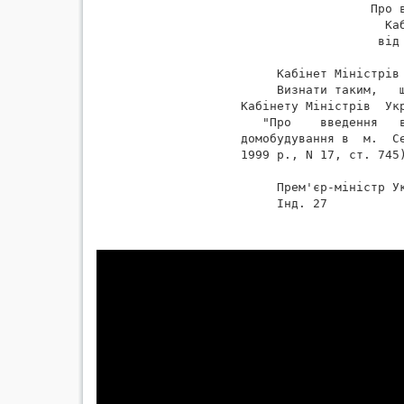
                  Про в
                    Каб
                   від 
     Кабінет Міністрів 
     Визнати таким,   
Кабінету Міністрів  Ук
   "Про    введення   в
домобудування в  м.  Се
1999 р., N 17, ст. 745)
     Прем'єр-міністр Ук
     Інд. 27
