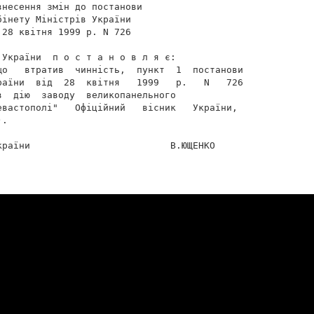
несення змін до постанови

інету Міністрів України

28 квітня 1999 р. N 726

України  п о с т а н о в л я є:

що   втратив  чинність,  пункт  1  постанови

раїни  від  28  квітня   1999   р.   N   726

  дію  заводу  великопанельного

вастополі"   Офіційний   вісник   України,

.

раїни                         В.ЮЩЕНКО
