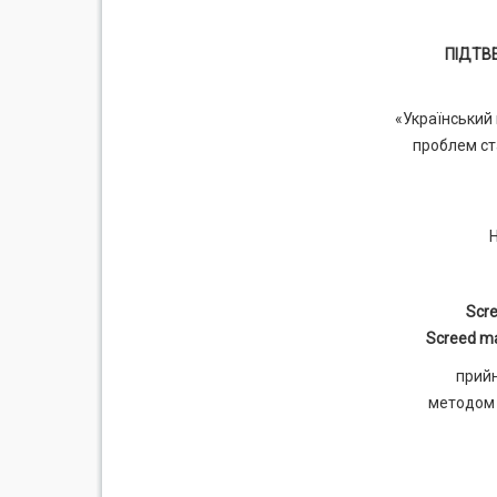
ПІДТВ
«Український
проблем ста
Scre
Screed ma
прийн
методом 