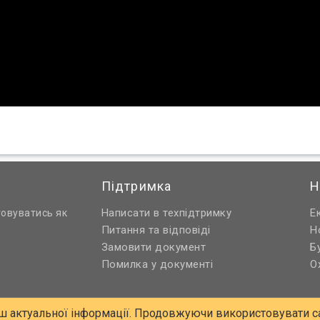
Підтримка
Н
Написати в техпідтримку
Е
товуватись як
Питання та відповіді
Н
Замовити документ
Б
Помилка у документі
О
ш актуальної інформації. Продовжуючи використовувати са