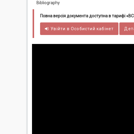
Bibliography
Повна версія документа доступна в тарифі «
Увійти в
Особистий
кабінет
Дет