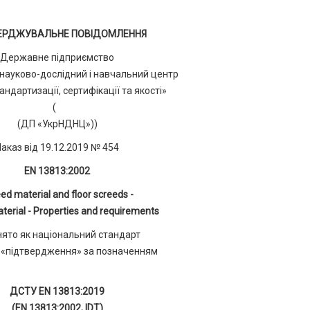
ЕРДЖУВАЛЬНЕ ПОВІДОМЛЕННЯ
Державне підприємство
 науково-дослідний і навчальний центр
ндартизації, сертифікації та якості»
(
(ДП «УкрНДНЦ»))
Наказ від 19.12.2019 № 454
EN 13813:2002
ed material and floor screeds -
terial - Properties and requirements
ято як національний стандарт
«підтвердження» за позначенням
ДСТУ EN 13813:2019
(EN 13813:2002, IDT)