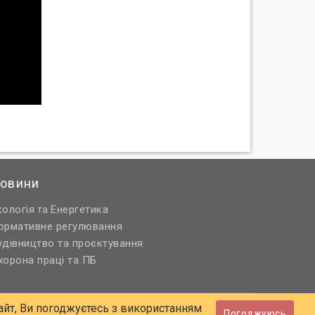
овини
кологія
Енергетика
та
ормативне регулювання
удівництво та проєктування
хорона праці та ПБ
йт, Ви погоджуєтесь з використанням
Погоджуюсь