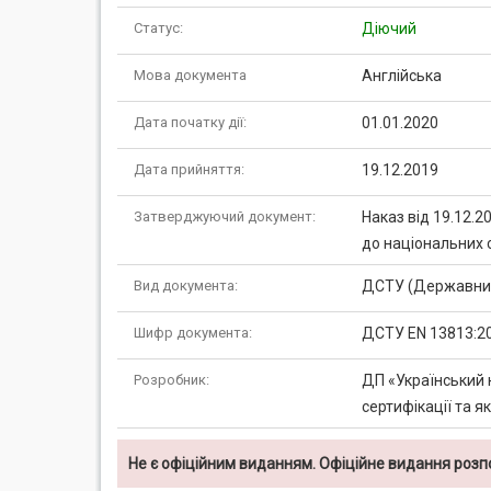
Статус:
Діючий
Мова документа
Англійська
Дата початку дії:
01.01.2020
Дата прийняття:
19.12.2019
Затверджуючий документ:
Наказ від 19.12.
до національних 
Вид документа:
ДСТУ (Державний
Шифр документа:
ДСТУ EN 13813:2
Розробник:
ДП «Український 
сертифікації та я
Не є офіційним виданням. Офіційне видання роз