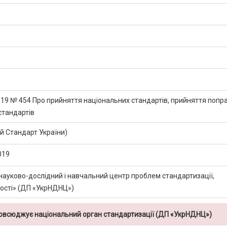
2019 № 454 Про прийняття національних стандартів, прийняття попр
стандартів
 Стандарт України)
019
науково-дослідний і навчальний центр проблем стандартизації,
кості» (ДП «УкрНДНЦ»)
повсюджує національний орган стандартизації (ДП «УкрНДНЦ»)