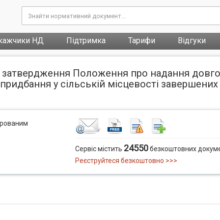
кажчики НД
Підтримка
Тарифи
Відгуки
ро затвердження Положення про надання довг
придбання у сільській місцевості завершени
трованим
24550
Сервіс містить
безкоштовних докуме
Реєструйтеся безкоштовно >>>