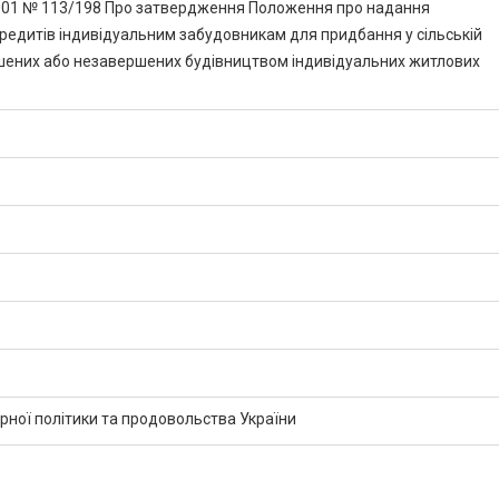
2001 № 113/198 Про затвердження Положення про надання
редитів індивідуальним забудовникам для придбання у сільській
шених або незавершених будівництвом індивідуальних житлових
арної політики та продовольства України