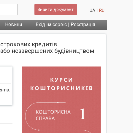
Знайти документ
UA
RU
Новини
Вхід на сервіс | Реєстрація
острокових кредитів
х або незавершених будівництвом
нтів.