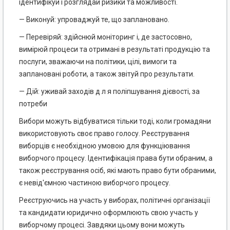
ідентифікуй і розглядай ризики та можливості.
— Виконуй: упроваджуй те, що заплановано.
— Перевіряй: здійснюй моніторинг і, де застосовно,
вимірюй процеси та отримані в результаті продукцію та
послуги, зважаючи на політики, цілі, вимоги та
заплановані роботи, а також звітуй про результати.
— Дій: уживай заходів д л я поліпшування дієвості, за
потреби
Вибори можуть відбуватися тільки тоді, коли громадяни
використовують своє право голосу. Реєстрування
виборців є необхідною умовою для функціювання
виборчого процесу. Ідентифікація права бути обраним, а
також реєстрування осіб, які мають право бути обраними,
є невід'ємною частиною виборчого процесу.
Реєструючись на участь у виборах, політичні організації
та кандидати юридично оформлюють свою участь у
виборчому процесі. Завдяки цьому вони можуть