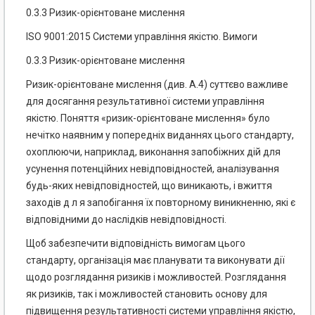
0.3.3 Ризик-орієнтоване мислення
ISO 9001:2015 Системи управління якістю. Вимоги
0.3.3 Ризик-орієнтоване мислення
Ризик-орієнтоване мислення (див. А.4) суттєво важливе
для досягання результативної системи управління
якістю. Поняття «ризик-орієнтоване мислення» було
нечітко наявним у попередніх виданнях цього стандарту,
охоплюючи, наприклад, виконання запобіжних дій для
усунення потенційних не­відповідностей, аналізування
будь-яких невідповідностей, що виникають, і вжиття
заходів д л я запо­бігання їх повторному виникненню, які є
відповідними до наслідків невідповідності.
Щоб забезпечити відповідність вимогам цього
стандарту, організація має планувати та виконувати дії
щодо розглядання ризиків і можливостей. Розглядання
як ризиків, так і можливостей становить основу для
підвищення результативності системи управління якістю,