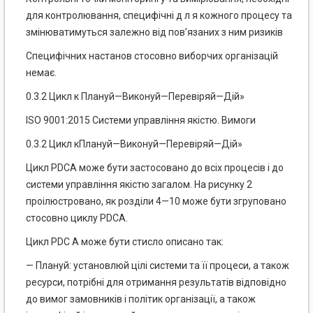
для контролювання, специфічні д л я кожного процесу та
змінюватимуться залежно від пов’язаних з ним ризиків
Специфічних настанов стосовно виборчих організацій
немає.
0.3.2 Цикл к Плануй—Виконуй—Перевіряй—Дій»
ISO 9001:2015 Системи управління якістю. Вимоги
0.3.2 Цикл кПлануй—Виконуй—Перевіряй—Дій»
Цикл РDСА може бути застосовано до всіх процесів і до
системи управління якістю загалом. На рисунку 2
проілюстровано, як розділи 4—10 може бути згруповано
стосовно циклу РDСА.
Цикл РDС А може бути стисло описано так:
— Плануй: установлюй цілі системи та її процеси, а також
ресурси, потрібні для отримання результатів відповідно
до вимог замовників і політик організації, а також