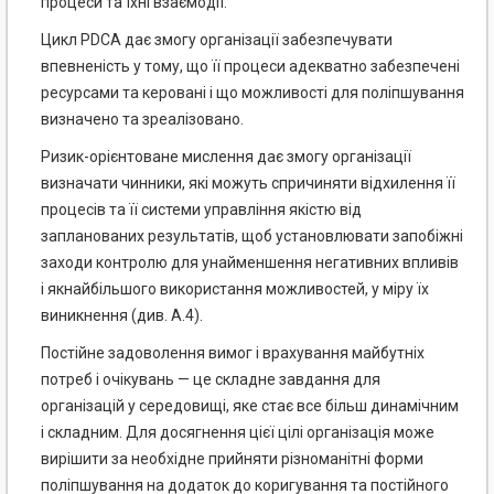
процеси та їхні взаємодії.
Цикл PDCA дає змогу організації забезпечувати
впевненість у тому, що її процеси адекватно забезпечені
ресурсами та керовані і що можливості для поліпшування
визначено та зреалізовано.
Ризик-орієнтоване мислення дає змогу організації
визначати чинники, які можуть спричиняти відхилення її
процесів та її системи управління якістю від
запланованих результатів, щоб установлювати запобіжні
заходи контролю для унайменшення негативних впливів
і якнайбільшого використання можливостей, у міру їх
виникнення (див. А.4).
Постійне задоволення вимог і врахування майбутніх
потреб і очікувань — це складне завдання для
організацій у середовищі, яке стає все більш динамічним
і складним. Для досягнення цієї цілі організація може
вирішити за необхідне прийняти різноманітні форми
поліпшування на додаток до коригування та постійного