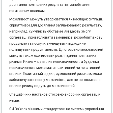
досягання поліпшених результатів і запобігання
негативним впливам.
Можливості можуть утворюватися як наслідок ситуації,
сприятливої для досягання запланованого результату,
наприклад, сукупність обставин, які дають змогу
організації приваблювати замовників, розробляти нову
продукцію та послуги, зменшувати відходи чи
поліпшувати продуктивність. Дії стосовно можливостей
мажуть також охоплювати розглядання пов’язаних
ризиків. Ризик — це вплив невизначеності, а будь-яка
невизначеність може мати позитивний чи негативний
впливи. Позитивний відхил, зумовлений ризиком, може
забезпечувати певну можливість, але не всі позитивні
впливи ризику ведуть до можливостей.
Специфічних настанов стосовно виборчих організацій
немає.
0.4 Зв’язок з іншими стандартами на системи управління