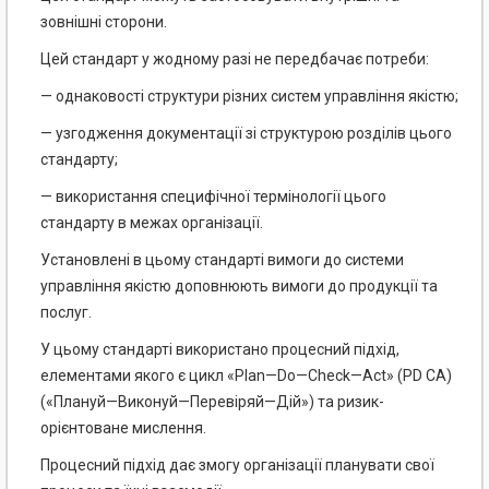
зовнішні сторони.
Цей стандарт у жодному разі не передбачає потреби:
— однаковості структури різних систем управління якістю;
— узгодження документації зі структурою розділів цього
стандарту;
— використання специфічної термінології цього
стандарту в межах організації.
Установлені в цьому стандарті вимоги до системи
управління якістю доповнюють вимоги до продукції та
послуг.
У цьому стандарті використано процесний підхід,
елементами якого є цикл «Plan—Do—Check—Act» (PD CA)
(«Плануй—Виконуй—Перевіряй—Дій») та ризик-
орієнтоване мислення.
Процесний підхід дає змогу організації планувати свої