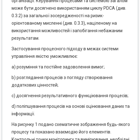
організації. Керування процесами та системою загалом
може бути досягнено використанням циклу РDСА (див.
0.3.2) за загальної зосередженості на ризик-
орієнтованому мисленні (див. 0.3.3), націленому на
використання можливостей і запобігання небажаним
результатам.
Застосування процесного підходу в межах системи
управління якістю уможливлює:
a) розуміння та постійне задоволення вимог;
b) розглядання процесів з погляду створювання
додаткових цінностей;
c) досягнення результативного функціювання процесів;
d) поліпшування процесів на основі оцінювання даних та
інформації.
На рисунку 1 подано схематичне зображення будь-якого
процесу та показано взаємодію його елементів.
Контрольні точки моніторингу та вимірювання, необхідні