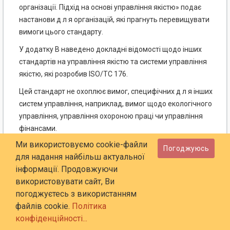
організації. Підхід на основі управління якістю» подає
настанови д л я організацій, які прагнуть перевищувати
вимоги цього стандарту.
У додатку В наведено докладні відомості щодо інших
стандартів на управління якістю та системи управління
якістю, які розробив І
SO
/ТС 176.
Цей стандарт не охоплює вимог, специфічних д л я інших
систем управління, наприклад, вимог щодо екологічного
управління, управління охороною праці чи управління
фінансами.
Ми використовуємо cookie-файли
Для низки галузей економіки розроблено стандарти на
Погоджуюсь
для надання найбільш актуальної
системи управління якістю, базовані на вимогах цього
інформації. Продовжуючи
стандарту. У деяких з цих стандартів установлено
використовувати сайт, Ви
додаткові вимоги до систем управління якістю, в інших
погоджуєтесь з використанням
зазначено тільки настанови щодо застосування цього
файлів cookie.
Політика
стандарту в конкретній галузі.
конфіденційності...
Матрицю, що показує взаємозв’язок між розділами цього