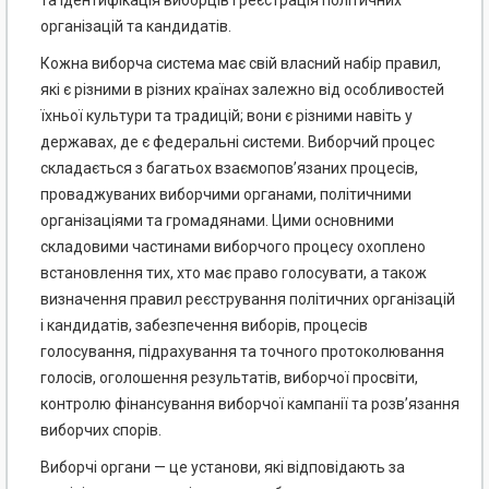
та ідентифікація виборців і реєстрація політичних
організацій та кандидатів.
Кожна виборча система має свій власний набір правил,
які є різними в різних країнах залежно від особливостей
їхньої культури та традицій; вони є різними навіть у
державах, де є федеральні системи. Виборчий процес
складається з багатьох взаємопов’язаних процесів,
проваджуваних виборчими органами, політичними
організаціями та громадянами. Цими основними
складовими частинами виборчого процесу охоплено
встановлення тих, хто має право голосувати, а також
визначення правил реєстрування полі­тичних організацій
і кандидатів, забезпечення виборів, процесів
голосування, підрахування та точного протоколювання
голосів, оголошення результатів, виборчої просвіти,
контролю фінансування виборчої кампанії та розв’язання
виборчих спорів.
Виборчі органи — це установи, які відповідають за