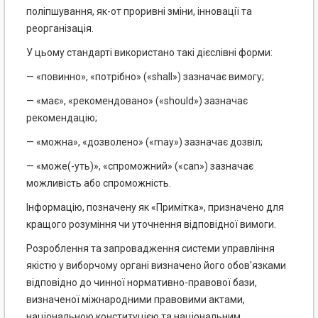
поліпшування, як-от проривні зміни, інновації та
реорганізація.
У цьому стандарті використано такі дієслівні форми:
— «повинно», «потрібно» («shall») зазначає вимогу;
— «має», «рекомендовано» («should») зазначає
рекомендацію;
— «можна», «дозволено» («may») зазначає дозвіл;
— «може(-уть)», «спроможний» («can») зазначає
можливість або спроможність.
Інформацію, позначену як «Примітка», призначено для
кращого розуміння чи уточнення відповідної вимоги.
Розроблення та запровадження системи управління
якістю у виборчому органі визначено його обов'язками
відповідно до чинної нормативно-правової бази,
визначеної міжнародними правовими актами,
національною конституцією та національним