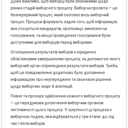
Дуже важливо, щоб виборці були обізнаними щодо
різних стадій виборчого процесу. Виборча просвіта — це
безперервний процес, який охоплює весь виборчий
процес. Процеси формують задля того, щоб інформація,
яка стосується кандидатів, пропозиції, винесені на
голосування, та місця проведення голосування були
доступними для виборців перед виборами.
Оголошення результатів виборів є юридично
обов’язковим завершенням процесу, за допомогою якого
виборчий орган оприлюднює результати виборів. Треба,
щоб це повідомлення додатково було доповнено
інформацією про неупереджені та своєчасні рішення
щодо виборчих скарг й апеляцій.
Повне та прозоре здійснення кожного виборчого процесу
— це передумова досягнення виборчим органом
легітимності цього процесу. У сукупності ці процеси є
виборчою подією, яка відбувається у три етапи: до, під
час і після виборів.