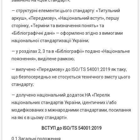
замінено на «цей стандарт»;
— структурні елементи цього стандарту: «Титульний
аркуш», «Передмову», «Національний вступ», першу
сторінку, «Терміни та визначення понять» та
«Бібліографічні дані» — оформлено згідно з вимогами
національної стандартизації України;
— у розділах 2, 3 та в «Бібліографії» подано «Національне
пояснення», виділене рамкою;
— вилучено «Передмову» до ISO/TS 54001:2019 як таку,
що безпосередньо не стосується технічного змісту цього
стандарту;
— долучено національний додаток НА «Перелік
національних стандартів України, ідентичних і/або
модифікованих з міжнародними стандартами, посилання
на які є в цьому стандарті».
ВСТУП до ISO/TS 54001:2019
0.1 Загальні положення