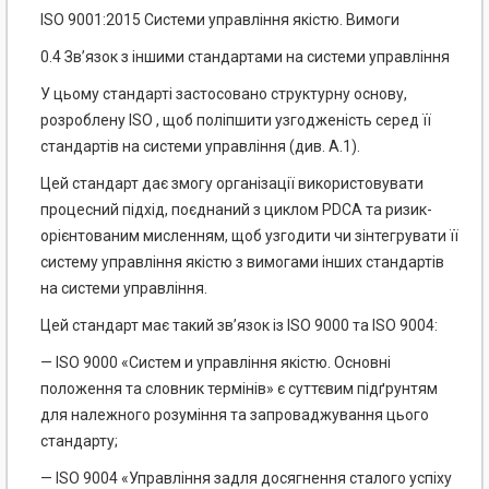
ISO 9001:2015 Системи управління якістю. Вимоги
0.4 Зв’язок з іншими стандартами на системи управління
У цьому стандарті застосовано структурну основу,
розроблену ISO , щоб поліпшити узгодженість серед її
стандартів на системи управління (див. А.1).
Цей стандарт дає змогу організації використовувати
процесний підхід, поєднаний з циклом Р
DC
А та ризик-
орієнтованим мисленням, щоб узгодити чи зінтегрувати її
систему управління якістю з вимогами інших стандартів
на системи управління.
Цей стандарт має такий зв’язок із
ISO
9000 та
ISO
9004:
— І
S
О 9000 «Систем и управління якістю. Основні
положення та словник термінів» є суттєвим підґрунтям
для належного розуміння та запроваджування цього
стандарту;
— ISO 9004 «Управління задля досягнення сталого успіху