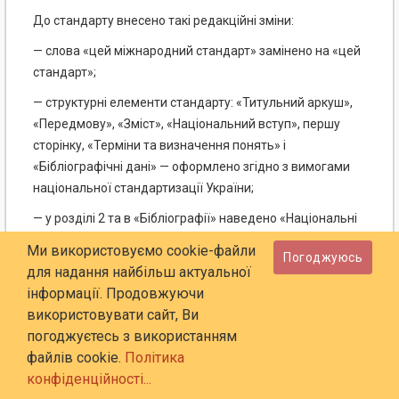
До стандарту внесено такі редакційні зміни:
— слова «цей міжнародний стандарт» замінено на «цей
стандарт»;
— структурні елементи стандарту: «Титульний аркуш»,
«Передмову», «Зміст», «Національний вступ», першу
сторінку, «Терміни та визначення понять» і
«Бібліографічні дані» — оформлено згідно з вимогами
національної стандартизації України;
— у розділі 2 та в «Бібліографії» наведено «Національні
пояснення», виділені рамкою;
Ми використовуємо cookie-файли
Погоджуюсь
— вилучено «Передмову» до EN 60688:2013 як таку, що
для надання найбільш актуальної
безпосередньо не стосується технічного змісту цього
інформації. Продовжуючи
стандарту;
використовувати сайт, Ви
погоджуєтесь з використанням
— у структурному елементі «Зміст» назву підрозділу 4.7
файлів cookie.
Політика
приведено у відповідність з його назвою у тексті
конфіденційності...
стандарту: «4.7 Вимоги щодо безпеки» замінено на «4.7