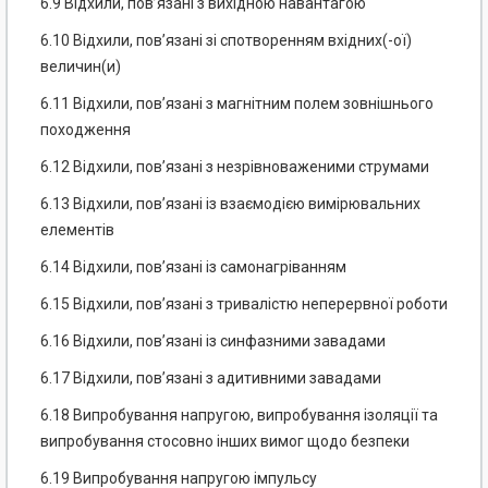
6.9 Відхили, пов’язані з вихідною навантагою
6.10 Відхили, пов’язані зі спотворенням вхідних(-ої)
величин(и)
6.11 Відхили, пов’язані з магнітним полем зовнішнього
походження
6.12 Відхили, пов’язані з незрівноваженими струмами
6.13 Відхили, пов’язані із взаємодією вимірювальних
елементів
6.14 Відхили, пов’язані із самонагріванням
6.15 Відхили, пов’язані з тривалістю неперервної роботи
6.16 Відхили, пов’язані із синфазними завадами
6.17 Відхили, пов’язані з адитивними завадами
6.18 Випробування напругою, випробування ізоляції та
випробування стосовно інших вимог щодо безпеки
6.19 Випробування напругою імпульсу