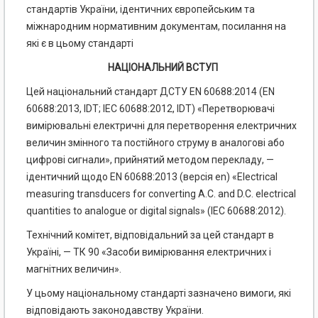
стандартів України, ідентичних європейським та
міжнародним нормативним документам, посилання на
які є в цьому стандарті
НАЦІОНАЛЬНИЙ ВСТУП
Цей національний стандарт ДСТУ EN 60688:2014 (EN
60688:2013, IDT; IEC 60688:2012, IDT) «Перетворювачі
вимірювальні електричні для перетворення електричних
величин змінного та постійного струму в аналогові або
цифрові сигнали», прийнятий методом перекладу, —
ідентичний щодо EN 60688:2013 (версія en) «Electrical
measuring transducers for converting A.C. and D.C. electrical
quantities to analogue or digital signals» (IEC 60688:2012).
Технічний комітет, відповідальний за цей стандарт в
Україні, — ТК 90 «Засоби вимірювання електричних і
магнітних величин».
У цьому національному стандарті зазначено вимоги, які
відповідають законодавству України.