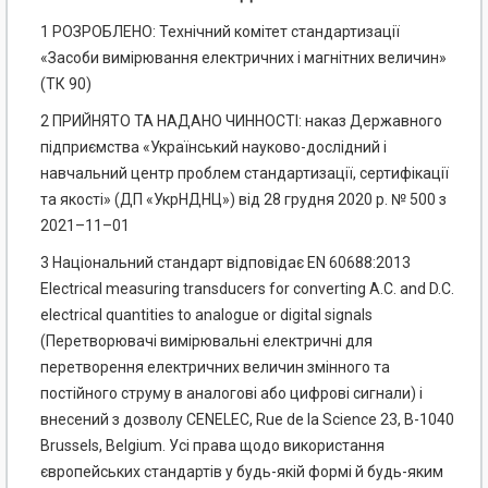
1 РОЗРОБЛЕНО: Технічний комітет стандартизації
«Засоби вимірювання електричних і магнітних величин»
(ТК 90)
2 ПРИЙНЯТО ТА НАДАНО ЧИННОСТІ: наказ Державного
підприємства «Український науково-дослідний і
навчальний центр проблем стандартизації, сертифікації
та якості» (ДП «УкрНДНЦ») від 28 грудня 2020 р. № 500 з
2021–11–01
3 Національний стандарт відповідає EN 60688:2013
Electrical measuring transducers for converting A.C. and D.C.
electrical quantities to analogue or digital signals
(Перетворювачі вимірювальні електричні для
перетворення електричних величин змінного та
постійного струму в аналогові або цифрові сигнали) і
внесений з дозволу CENELEC, Rue de la Science 23, B-1040
Brussels, Belgium. Усі права щодо використання
європейських стандартів у будь-якій формі й будь-яким