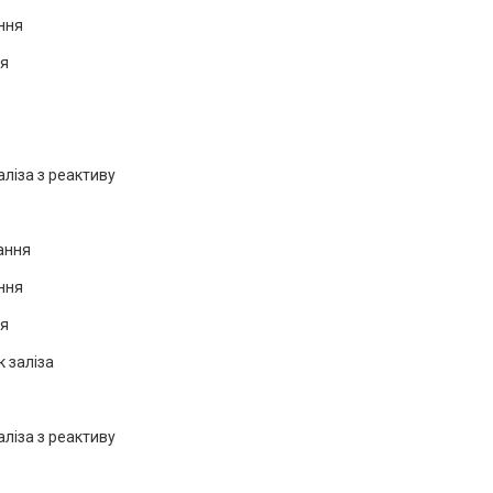
ння
ня
аліза з реактиву
ання
ння
ня
 заліза
аліза з реактиву