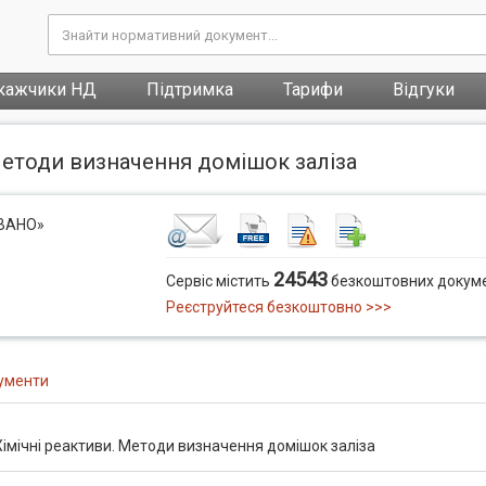
кажчики НД
Підтримка
Тарифи
Відгуки
Методи визначення домішок заліза
ОВАНО»
24543
Сервіс містить
безкоштовних докуме
Реєструйтеся безкоштовно >>>
ументи
імічні реактиви. Методи визначення домішок заліза