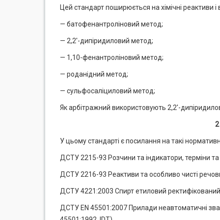
Цей стандарт поширюється на хімічні реактиви 
— батофенантроліновий метод;
— 2,2'-дипіридиловий метод;
— 1,10-фенантроліновий метод;
— роданідний метод;
— сульфосаліциловий метод;
Як арбітражний використовують 2,2'-дипіридило
2
У цьому стандарті є посилання на такі нормативн
ДСТУ 2215-93 Розчини та індикатори, терміни т
ДСТУ 2216-93 Реактиви та особливо чисті речов
ДСТУ 4221:2003 Спирт етиловий ректифікований.
ДСТУ EN 45501:2007 Прилади неавтоматичні зважу
45501:1992, IDТ)