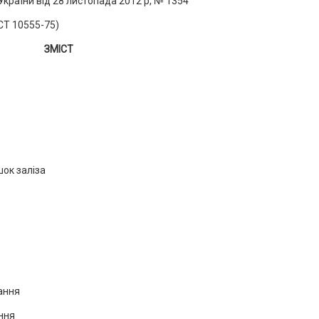
раїни від 28 листопада 2012 р, № 1354
СТ 10555-75)
ЗМІСТ
ок заліза
ання
ння