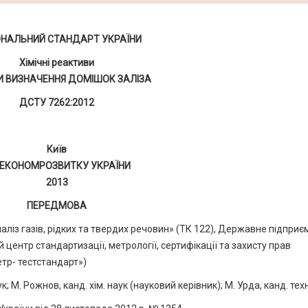
ОНАЛЬНИЙ СТАНДАРТ УКРАЇНИ
Хімічні реактиви
 ВИЗНАЧЕННЯ ДОМІШОК ЗАЛІЗА
ДСТУ 7262:2012
Київ
НЕКОНОМРОЗВИТКУ УКРАЇНИ
2013
ПЕРЕДМОВА
аліз газів, рідких та твердих речовин» (ТК 122), Державне підприє
ентр стандартизації, метрології, сертифікації та захисту прав
тр- тестстандарт»)
к; М. Рожнов, канд. хім. наук (науковий керівник); М. Урда, канд. тех