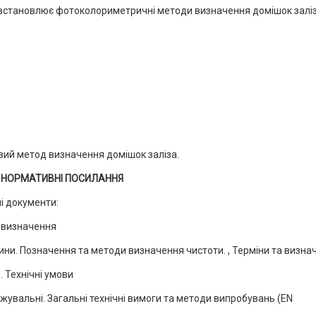
і встановлює фотоколориметричні методи визначення домішок заліз
вий метод визначення домішок заліза.
 НОРМАТИВНІ ПОСИЛАННЯ
і документи:
а визначення
ини. Позначення та методи визначення чистоти. , Терміни та визна
 Технічні умови
вальні. Загальні технічні вимоги та ме­тоди випробувань (EN