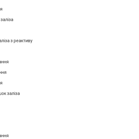
ня
 заліза
аліза з реактиву
ання
ння
ня
ок заліза
ання