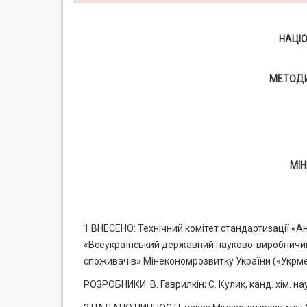
НАЦІ
МЕТОДИ
МІ
1 ВНЕСЕНО: Технічний комітет стандартизації «Ан
«Всеукраїнський державний науково-виробничий ц
споживачів» Мінекономрозвитку України («Укрме
РОЗРОБНИКИ: В. Гаврилкін; С. Кулик, канд. хім. нау