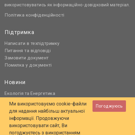
використовуватись як інформаційно-довідковий матеріал.
Політика конфіденційності
Підтримка
Написати в техпідтримку
Питання та відповіді
Замовити документ
Помилка у документі
Новини
Екологія
Енергетика
та
Нормативне регулювання
Ми використовуємо cookie-файли
Погоджуюсь
Будівництво та проєктування
для надання найбільш актуальної
Охорона праці та ПБ
інформації. Продовжуючи
використовувати сайт, Ви
© 2006 - 2026 Всі права захищені
погоджуєтесь з використанням