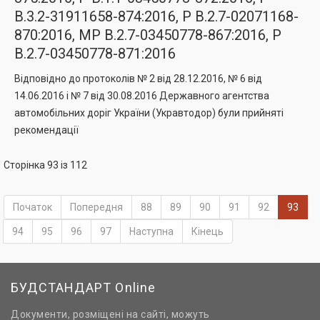
В.3.2-31911658-874:2016, Р В.2.7-02071168-
870:2016, МР В.2.7-03450778-867:2016, Р
В.2.7-03450778-871:2016
Відповідно до протоколів № 2 від 28.12.2016, № 6 від
14.06.2016 і № 7 від 30.08.2016 Державного агентства
автомобільних доріг України (Укравтодор) були прийняті
рекомендації
Сторінка 93 із 112
Початок
Попередня
88
89
90
91
92
93
94
95
96
97
Наступна
Кінець
БУДСТАНДАРТ Online
Документи, розміщені на сайті, можуть