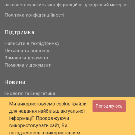
використовуватись як інформаційно-довідковий матеріал.
Політика конфіденційності
Підтримка
Написати в техпідтримку
Питання та відповіді
Замовити документ
Помилка у документі
Новини
Екологія
Енергетика
та
Нормативне регулювання
Ми використовуємо cookie-файли
Погоджуюсь
Будівництво та проєктування
для надання найбільш актуальної
Охорона праці та ПБ
інформації. Продовжуючи
використовувати сайт, Ви
© 2006 - 2026 Всі права захищені
погоджуєтесь з використанням