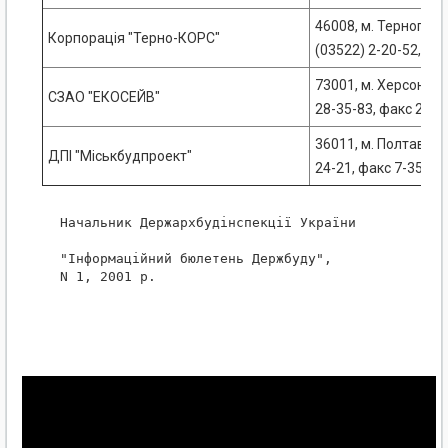
46008, м. Тернопіль,
Корпорація "Терно-КОРС"
(03522) 2-20-52, фа
73001, м. Херсон, ву
СЗАО "ЕКОСЕЙВ"
28-35-83, факс 22-7
36011, м. Полтава, ву
ДПІ "Міськбудпроект"
24-21, факс 7-35-15
 Начальник Держархбудінспекції України            
 "Інформаційний бюлетень Держбуду",

 N 1, 2001 р.
