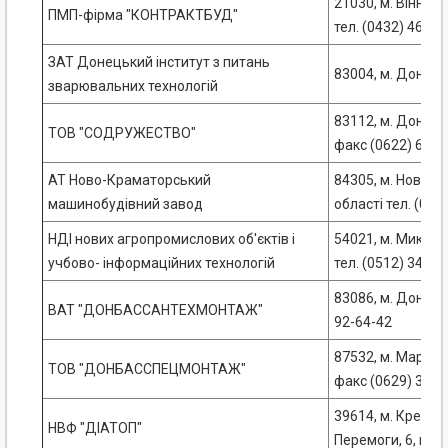
21030, м. Вінниц
ПМП-фірма "КОНТРАКТБУД"
тел. (0432) 46-31
ЗАТ Донецький інститут з питань
83004, м. Донець
зварювальних технологій
83112, м. Донецьк
ТОВ "СОДРУЖЕСТВО"
факс (0622) 63-3
АТ Ново-Краматорський
84305, м. Ново-
машинобудівний завод
області тел. (062
НДІ нових агропромислових об'єктів і
54021, м. Миколаї
учбово- інформаційних технологій
тел. (0512) 34-41
83086, м. Донецьк
ВАТ "ДОНБАССАНТЕХМОНТАЖ"
92-64-42
87532, м. Маріупо
ТОВ "ДОНБАССПЕЦМОНТАЖ"
факс (0629) 33-7
39614, м. Кремен
НВФ "ДІАТОП"
Перемоги, 6, к. 4