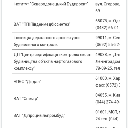
Інститут "Сєверодонецький Будпроект"
вул. Єгорова, 22 
69
65078, м. Одеса, 
ВАТ "ППІ Південмедбіосинтез"
(0482) 66-01-23,
Інспекція державного архітектурно-
99011, м. Севасто
будівельного контролю
(0692) 55-52-07
ДП "Центр сертифікації і контролю якості
49038, м. Дніпро
будівництва об'єктів нафтогазового
Ленінградська, 68
комплексу"
78-09-25, тел. 78
61000, м. Харків,
НПБФ "Дедал"
факс (0572) 30-7
04055, м. Київ, ву
ВАТ "Спектр"
(044) 274-49-37,
01601, МСП, м. Киї
ЗАТ "Діпроцивільпромбуд"
24 тел. (044) 216