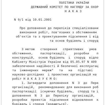
                         ПОЛІТИКИ УКРАЇНИ

          ДЕРЖАВНИЙ КОМІТЕТ ПО НАГЛЯДУ ЗА ОХОРОНОЮ
                            Н А К А З

 N 9/1 від 10.01.2001

    Про доповнення до переліків спеціалізованих ор
    виконання робіт, пов'язаних з обстеженням і па
  об'єктів та з проектуванням підсилення і відбудо
                    та основ будівель і споруд

     З метою   створення   сприятливих   умов   дл
обстеження,    паспортизації,    розробки    проек
конструкцій,  основ будівель  і  споруд  відповідн
Кабінету Міністрів України від 05.05.97 N 409   >>
забезпечення надійності й безпечної експлуатації б
та  інженерних  мереж"   та   на   підставі   пода
науково-дослідних  і проектних організацій на вико
робіт Н А К А З У Є М О:

     1. Затвердити  доповнення  N  3  до  Переліку
організацій,  рекомендованих для виконання робіт  
паспортизації  існуючих будівель,  споруд та інжен
доповнення  N  3  до  Переліку  організацій,  реко
розробки  проектів  підсилення  відновлення  конст
будівель і споруд (додаються).
