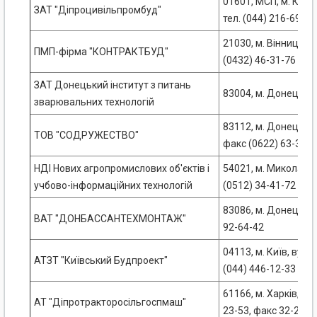
01601, МСП, м. Київ-5
ЗАТ "Діпроцивільпромбуд"
тел. (044) 216-69-08
21030, м. Вінниця, в
ПМП-фірма "КОНТРАКТБУД"
(0432) 46-31-76
ЗАТ Донецький інститут з питань
83004, м. Донецьк, 
зварювальних технологій
83112, м. Донецьк, в
ТОВ "СОДРУЖЕСТВО"
факс (0622) 63-31-2
НДІ Нових агропромислових об'єктів і
54021, м. Миколаїв, 
учбово-інформаційних технологій
(0512) 34-41-72
83086, м. Донецьк, в
ВАТ "ДОНБАССАНТЕХМОНТАЖ"
92-64-42
04113, м. Київ, вул.
АТЗТ "Київський Будпроект"
(044) 446-12-33
61166, м. Харків, пр-
АТ "Діпротракторосільгоспмаш"
23-53, факс 32-23-6