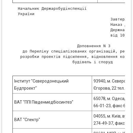
 Начальник Держархбудінспекції

 України                                          
                                        Завтерджен
                                        Наказ Держ
                                        Держнагляд
                                        від 10 січ
                          Доповнення N 3

   до Переліку спеціалізованих організацій, рекоме
  розробки проектів підсилення, відновлення констр
                        будівель і споруд

Інститут "Сєверодонецький
93940, м. Сєверодон
Будпроект"
Єгорова, 22 тел. 4-1
65078, м. Одеса, вул
ВАТ "ППІ Південмедбіосинтез"
66-01-23, факс 66-4
04055, м. Київ, вул. 
ВАТ "Спектр"
274-49-37, факс 274