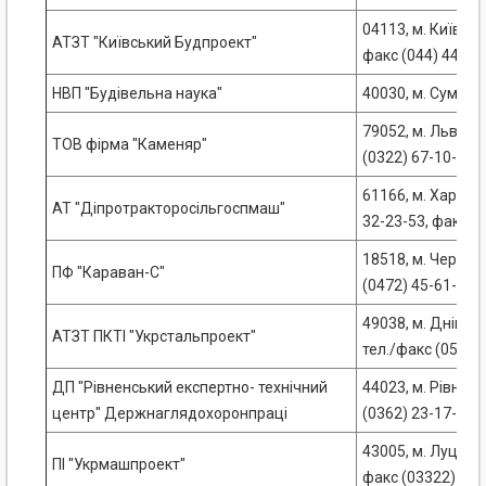
04113, м. Київ, ву
АТЗТ "Київський Будпроект"
факс (044) 446-1
НВП "Будівельна наука"
40030, м. Суми, в
79052, м. Львів, 
ТОВ фірма "Каменяр"
(0322) 67-10-61
61166, м. Харків, 
АТ "Діпротракторосільгоспмаш"
32-23-53, факс 3
18518, м. Черкаси
ПФ "Караван-С"
(0472) 45-61-44
49038, м. Дніпро
АТЗТ ПКТІ "Укрстальпроект"
тел./факс (056) 
ДП "Рівненський експертно- технічний
44023, м. Рівне, в
центр" Держнаглядохоронпраці
(0362) 23-17-36,
43005, м. Луцьк, 
ПІ "Укрмашпроект"
факс (03322) 3-1