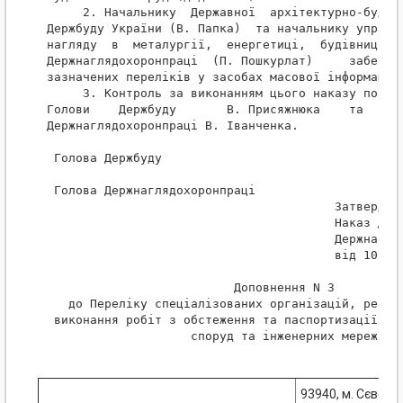
     2. Начальнику  Державної  архітектурно-будіве
Держбуду України (В. Папка)  та начальнику управлі
нагляду  в  металургії,  енергетиці,  будівництві 
Держнаглядохоронпраці  (П. Пошкурлат)     забезпеч
зазначених переліків у засобах масової інформації.
     3. Контроль за виконанням цього наказу поклас
Голови    Держбуду       В. Присяжнюка    та   зас
Держнаглядохоронпраці В. Іванченка.

 Голова Держбуду                                  
 Голова Держнаглядохоронпраці                     
                                        Затверджен
                                        Наказ Держ
                                        Держнагляд
                                        від 10 січ
                          Доповнення N 3

   до Переліку спеціалізованих організацій, рекоме
 виконання робіт з обстеження та паспортизації існ
                    споруд та інженерних мереж

93940, м. Сєверо