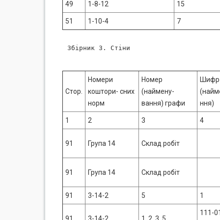
49
1-8-12
15
51
1-10-4
7
Збірник 3. Стіни

Номери
Номер
Шифр 
Стор.
коштори- сних
(наймену-
(найм
норм
вання) графи
ння)
1
2
3
4
91
Група 14
Склад робіт
91
Група 14
Склад робіт
91
3-14-2
5
1
111-0
91
3-14-2
1, 2, 3, 5