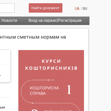
Найти документ
UA
RU
Новости
Вход на сервис|Регистрация
ментным сметным нормам на
>
ным