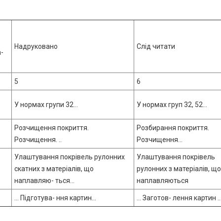
Надруковано
Слід читати
-
5
6
У нормах групи 32...
У нормах груп 32, 52...
Розчищення покриття.
Розбирання покриття.
Розчищення. ..
Розчищення...
Улаштування покрівель рулонних
Улаштування покрівель
скатних з матеріалів, що
рулонних з матеріалів, щ
наплавляю- ться...
наплавляються
... Підготува- ння картин...
... Заготов- лення картин ..