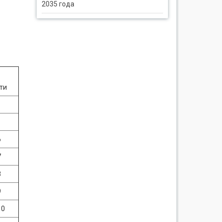
2035 года
ти
6
7
8
9
10