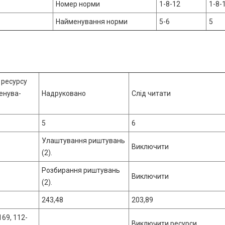
Номер норми
1-8-12
1-8-
Найменування норми
5-6
5
ресурсу
енува-
Надруковано
Слід читати
5
6
Улаштування риштувань
Виключити
(2).
Розбирання риштувань
Виключити
(2).
243,48
203,89
169, 112-
Виключити ресурси