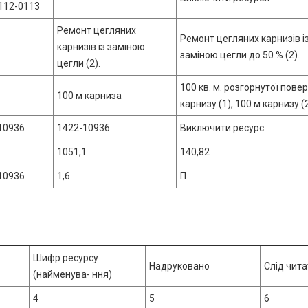
 112-0113
Ремонт цегляних
Ремонт цегляних карнизів і
карнизів із заміною
заміною цегли до 50 % (2).
цегли (2).
100 кв. м. розгорнутої повер
100 м карниза
карнизу (1), 100 м карнизу (
10936
1422-10936
Виключити ресурс
1051,1
140,82
10936
1,6
П
Шифр ресурсу
Надруковано
Слід чит
(найменува- ння)
4
5
6