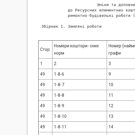
                       Зміни та доповне
           до Ресурсних елементних кошт
           ремонтно-будівельні роботи (
Збірник 1. Земляні роботи

Номери коштори- сних
Номер (найм
Стор.
норм
графи
1
2
3
49
1-8-6
9
49
1-8-7
10
49
1-8-8
11
49
1-8-9
12
49
1-8-10
13
49
1-8-11
14