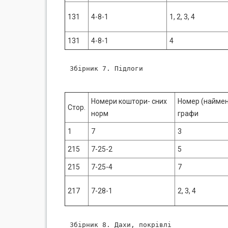
131
4-8-1
1, 2, 3, 4
131
4-8-1
4
Збірник 7. Підлоги

Номери коштори- сних
Номер (наймен
Стор.
норм
графи
1
7
3
215
7-25-2
5
215
7-25-4
7
217
7-28-1
2, 3, 4
Збірник 8. Дахи, покрівлі
