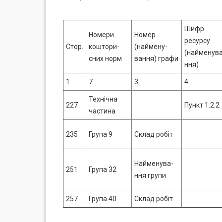
Шифр
Номери
Номер
ресурсу
Стор.
коштори-
(наймену-
(найменува
сних норм
вання) графи
ння)
1
7
3
4
Технічна
227
Пункт 1.2.2
частина
235
Група 9
Склад робіт
Найменува-
251
Група 32
ння групи
257
Група 40
Склад робіт