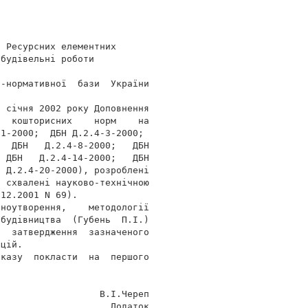
 Ресурсних елементних

будівельні роботи

-нормативної  бази  України

 січня 2002 року Доповнення

  кошторисних    норм    на

1-2000;  ДБН Д.2.4-3-2000;

  ДБН   Д.2.4-8-2000;   ДБН

 ДБН   Д.2.4-14-2000;   ДБН

 Д.2.4-20-2000), розроблені

 схвалені науково-технічною

12.2001 N 69).

ноутворення,    методології

будівництва  (Губень  П.І.)

  затвердження  зазначеного

цій.

казу  покласти  на  першого



                  В.І.Череп

                    Додаток
