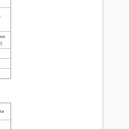
з
хні
2)
ати