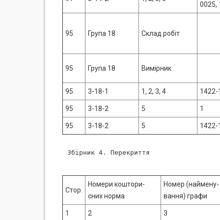
0025,
95
Група 18
Склад робіт
95
Група 18
Вимірник
95
3-18-1
1, 2, 3, 4
1422-
95
3-18-2
5
1
95
3-18-2
5
1422-
Збірник 4. Перекриття

Номери коштори-
Номер (наймену-
Стор.
сних норма
вання) графи
1
2
3