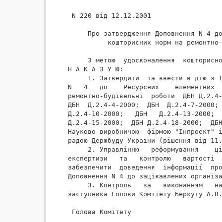
 N 220 від 12.12.2001

     Про затвердження Доповнення N 4 до
          кошторисних норм на ремонтно-
     З метою  удосконалення  кошторисно
Н А К А З У Ю:

     1. Затвердити  та ввести в дію з 1
N   4   до    Ресурсних    елементних  
ремонтно-будівельні  роботи  ДБН Д.2.4-
ДБН  Д.2.4-4-2000;  ДБН  Д.2.4-7-2000; 
Д.2.4-10-2000;   ДБН   Д.2.4-13-2000;  
Д.2.4-15-2000;  ДБН Д.2.4-18-2000;  ДБН
Науково-виробничою  фірмою "Інпроект" і
радою Держбуду України (рішення від 11.
     2. Управлінню   реформування    ці
експертизи   та   контролю   вартості  
забезпечити  доведення  інформації  про
Доповнення N 4 до зацікавлених організа
     3. Контроль   за   виконанням   на
заступника Голови Комітету Беркуту А.В.
 Голова Комітету                       
                                       