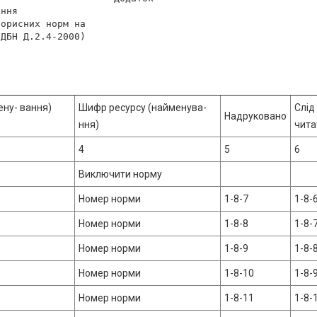
ння

орисних норм на

ДБН Д.2.4-2000)

ену- вання)
Шифр ресурсу (найменува-
Слід
Надруковано
ння)
чита
4
5
6
Виключити норму
Номер норми
1-8-7
1-8-
Номер норми
1-8-8
1-8-
Номер норми
1-8-9
1-8-
Номер норми
1-8-10
1-8-
Номер норми
1-8-11
1-8-