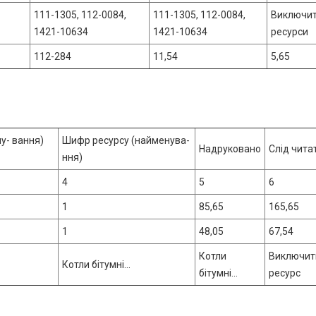
111-1305, 112-0084,
111-1305, 112-0084,
Виключи
1421-10634
1421-10634
ресурси
112-284
11,54
5,65
у- вання)
Шифр ресурсу (найменува-
Надруковано
Слід чита
ння)
4
5
6
1
85,65
165,65
1
48,05
67,54
Котли
Виключит
Котли бітумні...
бітумні...
ресурс