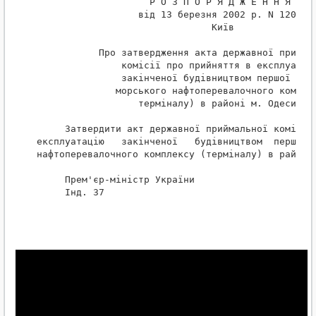
                    Р О З П О Р Я Д Ж Е Н Н Я

                  від 13 березня 2002 р. N 120-р

                               Київ

           Про затвердження акта державної приймал
               комісії про прийняття в експлуатаці
               закінченої будівництвом першої черг
              морського нафтоперевалочного комплек
                  терміналу) в районі м. Одеси

     Затвердити акт державної приймальної комісії 
експлуатацію   закінченої   будівництвом  першої  
нафтоперевалочного комплексу (терміналу) в районі 
     Прем'єр-міністр України                      
     Інд. 37
