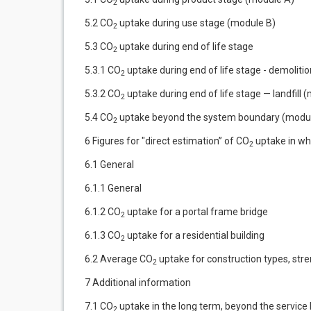
2
5.2 CO
uptake during use stage (module B)
2
5.3 CO
uptake during end of life stage
2
5.3.1 CO
uptake during end of life stage - demolit
2
5.3.2 CO
uptake during end of life stage — landfill 
2
5.4 CO
uptake beyond the system boundary (modu
2
6 Figures for "direct estimation” of CO
uptake in wh
2
6.1 General
6.1.1 General
6.1.2 CO
uptake for a portal frame bridge
2
6.1.3 CO
uptake for a residential building
2
6.2 Average CO
uptake for construction types, str
2
7 Additional information
7.1 CO
uptake in the long term, beyond the service l
2