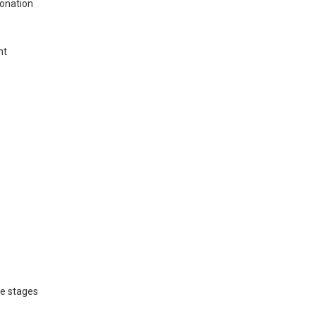
bonation
nt
fe stages