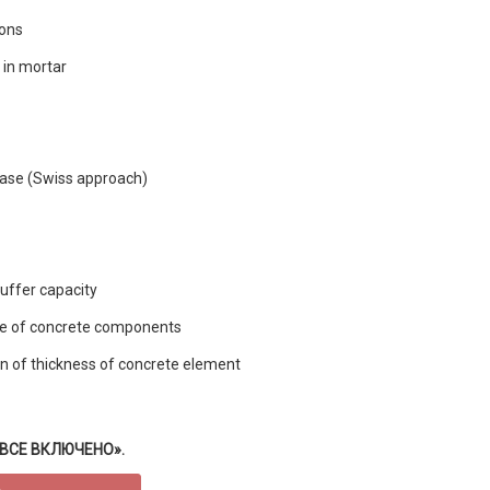
ions
 in mortar
phase (Swiss approach)
uffer capacity
e of concrete components
n of thickness of concrete element
 «ВСЕ ВКЛЮЧЕНО».