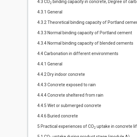
4.3 CO
binding capacity in concrete, Degree of car
2
4.3.1 General
4.3.2 Theoretical binding capacity of Portland ceme
4.3.3 Normal binding capacity of Portland cement
4.3.4 Normal binding capacity of blended cements
4.4 Carbonation in different environments
4.4.1 General
4.4.2 Dry indoor concrete
4.4.3 Concrete exposed to rain
4.4.4 Concrete sheltered from rain
4.4.5 Wet or submerged concrete
4.4.6 Buried concrete
5 Practical experiences of CO
uptake in concrete li
2
5.1 CO
uptake during product stage (module A)