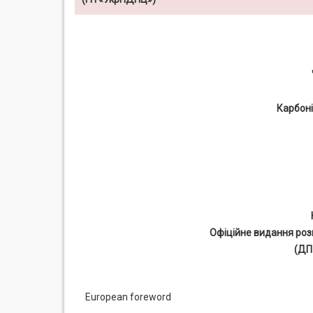
Карбоні
Офіційне видання роз
(ДП
European foreword