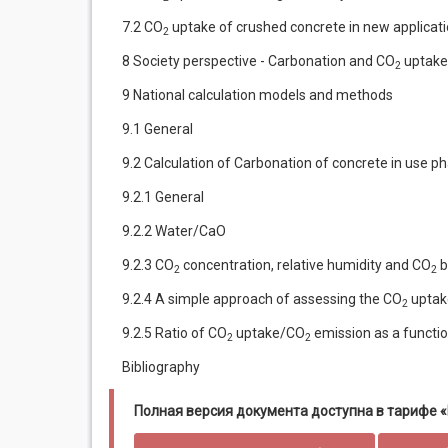
7.2 CO
uptake of crushed concrete in new applicat
2
8 Society perspective - Carbonation and CO
uptake
2
9 National calculation models and methods
9.1 General
9.2 Calculation of Carbonation of concrete in use 
9.2.1 General
9.2.2 Water/CaO
9.2.3 CO
concentration, relative humidity and CO
b
2
2
9.2.4 A simple approach of assessing the CO
uptak
2
9.2.5 Ratio of CO
uptake/CO
emission as a functio
2
2
Bibliography
Полная версия документа доступна в тарифе