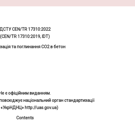
ДСТУ CEN/TR 17310:2022
(CEN/TR 17310:2019, IDT)
зація та поглинання CO2 в бетон
Не є офіційним виданням.
повсюджує національний орган стандартизації
 «УкрНДНЦ» http://uas.gov.ua)
Contents