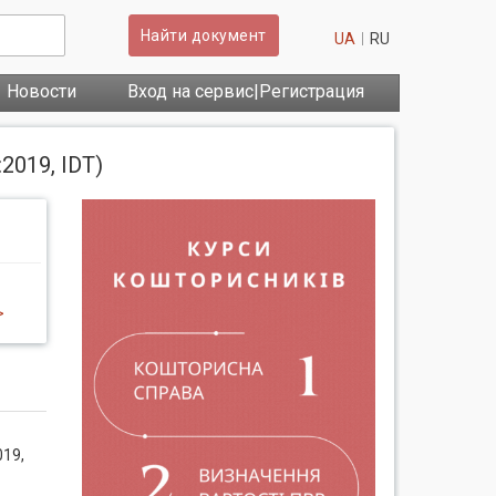
Найти документ
UA
RU
Новости
Вход на сервис|Регистрация
019, IDT)
>
19,