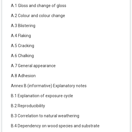
A.1 Gloss and change of gloss
A.2 Colour and colour change
A.3 Blistering
A.4 Flaking
A.5 Cracking
A.6 Chalking
A.7 General appearance
A.8 Adhesion
Annex B (informative) Explanatory notes
B.1 Explanation of exposure cycle
B.2 Reproducibility
B.3 Correlation to natural weathering
B.4 Dependency on wood species and substrate