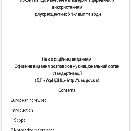
покриттів, що нанесені на поверхні з деревини, з
використанням
флуоресцентних УФ-ламп та води
Не є офіційним виданням.
Офіційне видання розповсюджує національний орган
стандартизації
(ДП «УкрНДНЦ» http://uas.gov.ua)
Contents
European foreword
Introduction
1 Scope
2 Normative references