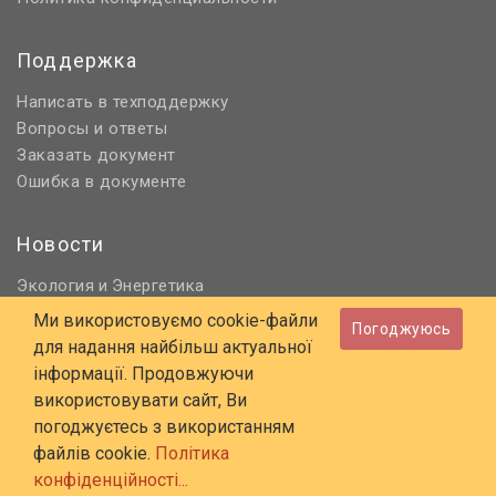
Поддержка
Написать в техподдержку
Вопросы и ответы
Заказать документ
Ошибка в документе
Новости
Экология
Энергетика
и
Нормативное регулирование
Ми використовуємо cookie-файли
Погоджуюсь
Строительство и проектирование
для надання найбільш актуальної
Охрана труда и ПБ
інформації. Продовжуючи
використовувати сайт, Ви
© 2006 - 2026 Все права защищены
погоджуєтесь з використанням
E-mail:
online@budstandart.com
файлів cookie.
Політика
UA
RU
конфіденційності...