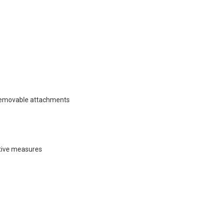
d removable attachments
ctive measures