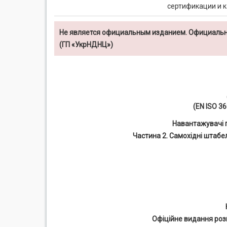
сертификации и к
Не является официальным изданием. Официальн
(ГП «УкрНДНЦ»)
(EN ISO 36
Навантажувачі п
Частина 2. Самохідні штаб
Офіційне видання роз