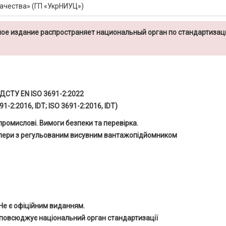
ачества» (ГП «УкрНИУЦ»)
ое издание распространяет национальный орган по стандартизац
ДСТУ EN ISO 3691-2:2022
91-2:2016, IDT; ISO 3691-2:2016, IDT)
ромислові. Вимоги безпеки та перевірка.
елери з регульованим висувним вантажопідйомником
Не є офіційним виданням.
повсюджує національний орган стандартизації