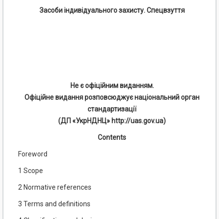
Засоби індивідуального захисту. Спецвзуття
Не є офіційним виданням.
Офіційне видання розповсюджує національний орган
стандартизації
(ДП «УкрНДНЦ» http://uas.gov.ua)
Contents
Foreword
1 Scope
2 Normative references
3 Terms and definitions