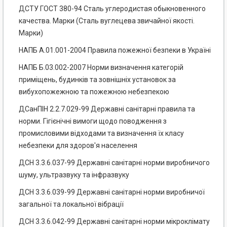
ДСТУ ГОСТ 380-94 Сталь углеродистая обыкновенного
качества. Марки (Сталь вуглецева звичайної якості.
Марки)
НАПБ А.01.001-2004 Правила пожежної безпеки в Україні
НАПБ Б.03.002-2007 Норми визначення категорій
приміщень, будинків та зовнішніх установок за
вибухопожежною та пожежною небезпекою
ДСанПІН 2.2.7.029-99 Державні санітарні правила та
норми. Гігієнічні вимоги щодо поводження з
промисловими відходами та визначення їх класу
небезпеки для здоров'я населення
ДСН 3.3.6.037-99 Державні санітарні норми виробничого
шуму, ультразвуку та інфразвуку
ДСН 3.3.6.039-99 Державні санітарні норми виробничої
загальної та локальної вібрації
ДСН 3.3.6.042-99 Державні санітарні норми мікроклімату