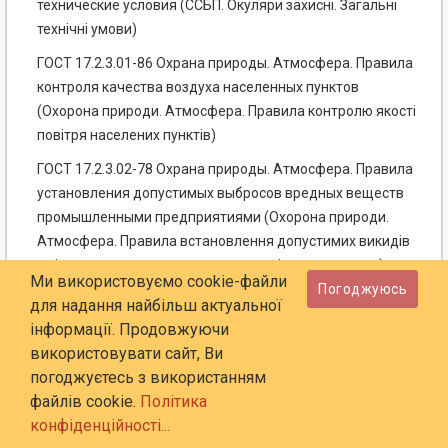
технические условия (ССБП. Окуляри захисні. Загальні
технічні умови)
ГОСТ 17.2.3.01-86 Охрана природы. Атмосфера. Правила
контроля качества воздуха населенных пунктов
(Охорона природи. Атмосфера. Правила контролю якості
повітря населених пунктів)
ГОСТ 17.2.3.02-78 Охрана природы. Атмосфера. Правила
установления допустимых выбросов вредных веществ
промышленными предприятиями (Охорона природи.
Атмосфера. Правила встановлення допустимих викидів
шкідливих речовин промисловими підприємствами)
Ми використовуємо cookie-файли
Погоджуюсь
ГОСТ 1050-88 Прокат сортовой, калиброванный, со
для надання найбільш актуальної
специальной отделкой поверхности из углеродистой
інформації. Продовжуючи
качественной конструкционной стали. Общие
використовувати сайт, Ви
технические условия (Прокат сортовий, калібрований, зі
погоджуєтесь з використанням
спеціальним оздобленням поверхні з вуглецевої якісної
файлів cookie.
Політика
конструкційної сталі. Загальні технічні умови)
конфіденційності...