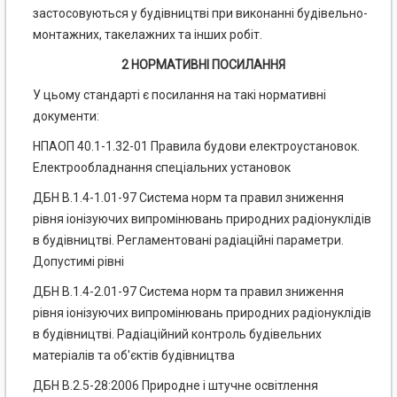
застосовуються у будівництві при виконанні будівельно-
монтажних, такелажних та інших робіт.
2 НОРМАТИВНІ ПОСИЛАННЯ
У цьому стандарті є посилання на такі нормативні
документи:
НПАОП 40.1-1.32-01 Правила будови електроустановок.
Електрообладнання спеціальних установок
ДБН В.1.4-1.01-97 Система норм та правил зниження
рівня іонізуючих випромінювань природних радіонуклідів
в будівництві. Регламентовані радіаційні параметри.
Допустимі рівні
ДБН В.1.4-2.01-97 Система норм та правил зниження
рівня іонізуючих випромінювань природних радіонуклідів
в будівництві. Радіаційний контроль будівельних
матеріалів та об'єктів будівництва
ДБН В.2.5-28:2006 Природне і штучне освітлення