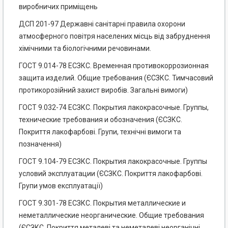
виробничих приміщень
ДСП 201-97 Державні санітарні правила охорони
атмосферного повітря населених місць від забруднення
хімічними та біологічними речовинами.
ГОСТ 9.014-78 ЕСЗКС. Временная противокоррозионная
защита изделий. Общие требования (ЄСЗКС. Тимчасовий
протикорозійний захист виробів. Загальні вимоги)
ГОСТ 9.032-74 ЕСЗКС. Покрытия лакокрасочные. Группы,
технические требования и обозначения (ЄСЗКС.
Покриття лакофарбові. Групи, технічні вимоги та
позначення)
ГОСТ 9.104-79 ЕСЗКС. Покрытия лакокрасочные. Группы
условий эксплуатации (ЄСЗКС. Покриття лакофарбові.
Групи умов експлуатації)
ГОСТ 9.301-78 ЕСЗКС. Покрытия металлические и
неметаллические неорганические. Общие требования
(ЄСЗКС. Покриття металеві та неметалеві неорганічні.