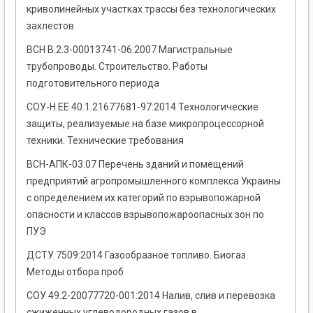
криволинейных участках трассы без технологических
захлестов
ВСН В.2.3-00013741-06:2007 Магистральные
трубопроводы. Строительство. Работы
подготовительного периода
СОУ-Н ЕЕ 40.1.21677681-97:2014 Технологические
защиты, реализуемые на базе микропроцессорной
техники. Технические требования
ВСН-АПК-03.07 Перечень зданий и помещений
предприятий агропромышленного комплекса Украины
с определением их категорий по взрывопожарной
опасности и классов взрывопожароопасных зон по
ПУЭ
ДСТУ 7509:2014 Газообразное топливо. Биогаз.
Методы отбора проб
СОУ 49.2-20077720-001:2014 Налив, слив и перевозка
сжиженных углеводородных газов в