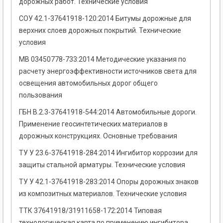
дорожных работ. Технические условия
СОУ 42.1-37641918-120:2014 Битумы дорожные для
верхних слоев дорожных покрытий. Технические
условия
МВ 03450778-733:2014 Методические указания по
расчету энергоэффективности источников света для
освещения автомобильных дорог общего
пользования
ГБН В.2.3-37641918-544:2014 Автомобильные дороги.
Применение геосинтетических материалов в
дорожных конструкциях. Основные требования
ТУ У 23.6-37641918-284:2014 Ингибитор коррозии для
защиты стальной арматуры. Технические условия
ТУ У 42.1-37641918-283:2014 Опоры дорожных знаков
из композитных материалов. Технические условия
ТТК 37641918/31911658-172:2014 Типовая
технологическая карта по применению ингибитора