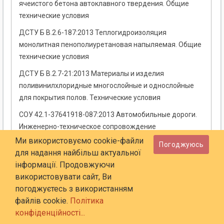
ячеистого бетона автоклавного твердения. Общие
технические условия
ДСТУ Б В.2.6-187:2013 Теплогидроизоляция
монолитная пенополиуретановая напыляемая. Общие
технические условия
ДСТУ Б В.2.7-21:2013 Материалы и изделия
поливинилхлоридные многослойные и однослойные
для покрытия полов. Технические условия
СОУ 42.1-37641918-087:2013 Автомобильные дороги.
Инженерно-техническое сопровождение
строительства объектов дорожного комплекса
Ми використовуємо cookie-файли
Погоджуюсь
для надання найбільш актуальної
СОУ 41.0-21677681-37:2010 Инструкция по
інформації. Продовжуючи
эксплуатации автоматических систем водяного
використовувати сайт, Ви
пожаротушения (НАПБ 05.025-2010)
погоджуєтесь з використанням
ДСТУ Б В.2.7-129:2013 Эмульсии битумные дорожные.
файлів cookie.
Політика
Технические условия
конфіденційності...