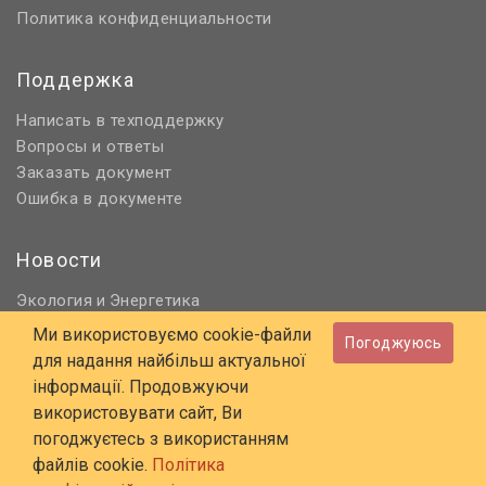
Политика конфиденциальности
Поддержка
Написать в техподдержку
Вопросы и ответы
Заказать документ
Ошибка в документе
Новости
Экология
Энергетика
и
Нормативное регулирование
Ми використовуємо cookie-файли
Погоджуюсь
Строительство и проектирование
для надання найбільш актуальної
Охрана труда и ПБ
інформації. Продовжуючи
використовувати сайт, Ви
© 2006 - 2026 Все права защищены
погоджуєтесь з використанням
E-mail:
online@budstandart.com
файлів cookie.
Політика
UA
RU